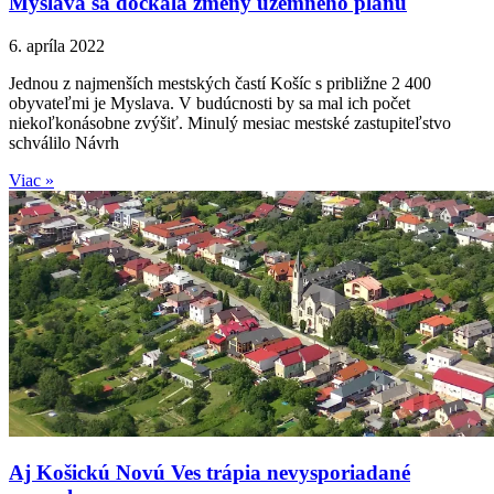
Myslava sa dočkala zmeny územného plánu
6. apríla 2022
Jednou z najmenších mestských častí Košíc s približne 2 400
obyvateľmi je Myslava. V budúcnosti by sa mal ich počet
niekoľkonásobne zvýšiť. Minulý mesiac mestské zastupiteľstvo
schválilo Návrh
Viac »
Aj Košickú Novú Ves trápia nevysporiadané