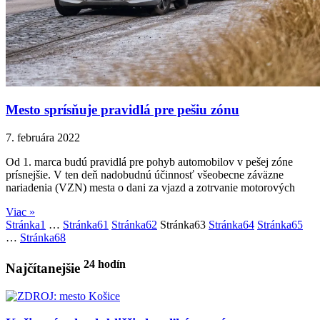
Mesto sprísňuje pravidlá pre pešiu zónu
7. februára 2022
Od 1. marca budú pravidlá pre pohyb automobilov v pešej zóne
prísnejšie. V ten deň nadobudnú účinnosť všeobecne záväzne
nariadenia (VZN) mesta o dani za vjazd a zotrvanie motorových
Viac »
Stránka
1
…
Stránka
61
Stránka
62
Stránka
63
Stránka
64
Stránka
65
…
Stránka
68
24 hodín
Najčítanejšie