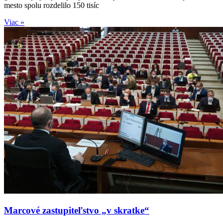
mesto spolu rozdelilo 150 tisíc
Viac »
Marcové zastupiteľstvo „v skratke“