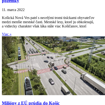
pozemky
11. marca 2022
Košická Nová Ves patrí s necelými tromi tisíckami obyvateľov
medzi menšie mestské časti. Mestské lesy, ktoré ju obkolesujú,
a vidiecky charakter však láka stále viac Košičanov, ktorí
Viac »
Milióny z EÚ prúdia do Košíc