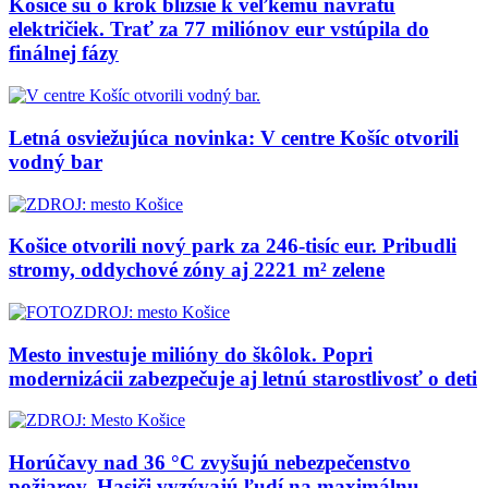
Košice sú o krok bližšie k veľkému návratu
električiek. Trať za 77 miliónov eur vstúpila do
finálnej fázy
Letná osviežujúca novinka: V centre Košíc otvorili
vodný bar
Košice otvorili nový park za 246-tisíc eur. Pribudli
stromy, oddychové zóny aj 2221 m² zelene
Mesto investuje milióny do škôlok. Popri
modernizácii zabezpečuje aj letnú starostlivosť o deti
Horúčavy nad 36 °C zvyšujú nebezpečenstvo
požiarov. Hasiči vyzývajú ľudí na maximálnu