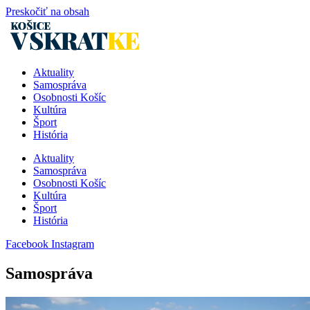
Preskočiť na obsah
Aktuality
Samospráva
Osobnosti Košíc
Kultúra
Šport
História
Aktuality
Samospráva
Osobnosti Košíc
Kultúra
Šport
História
Facebook
Instagram
Samospráva