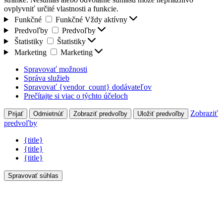
ovplyvniť určité vlastnosti a funkcie.
Funkčné
Funkčné
Vždy aktívny
Predvoľby
Predvoľby
Štatistiky
Štatistiky
Marketing
Marketing
Spravovať možnosti
Správa služieb
Spravovať {vendor_count} dodávateľov
Prečítajte si viac o týchto účeloch
Zobraziť
Prijať
Odmietnúť
Zobraziť predvoľby
Uložiť predvoľby
predvoľby
{title}
{title}
{title}
Spravovať súhlas