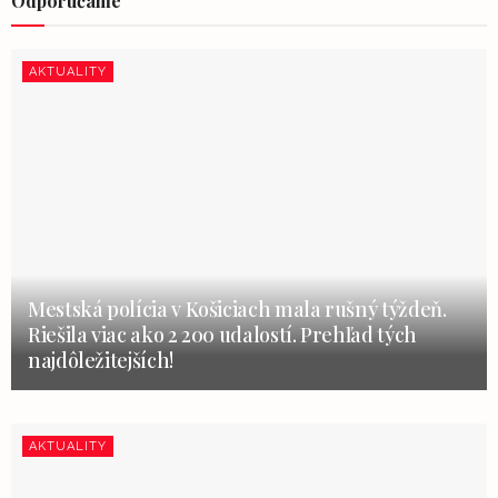
Odporúčame
AKTUALITY
Mestská polícia v Košiciach mala rušný týždeň.
Riešila viac ako 2 200 udalostí. Prehľad tých
najdôležitejších!
AKTUALITY