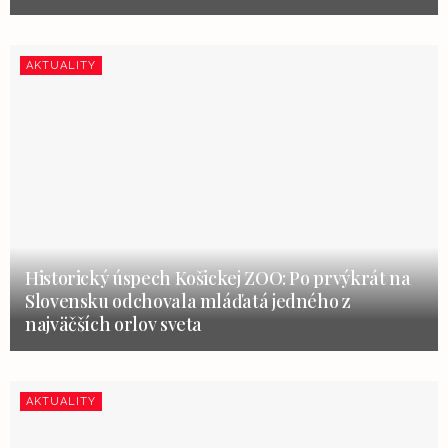
AKTUALITY
Historický úspech Košickej ZOO: Po prvýkrát na
Slovensku odchovala mláďatá jedného z
najväčších orlov sveta
AKTUALITY