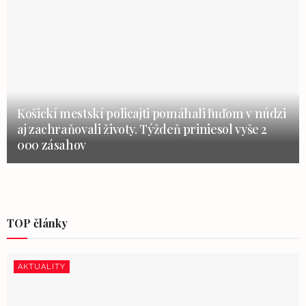
Košickí mestskí policajti pomáhali ľuďom v núdzi
aj zachraňovali životy. Týždeň priniesol vyše 2
000 zásahov
TOP články
AKTUALITY