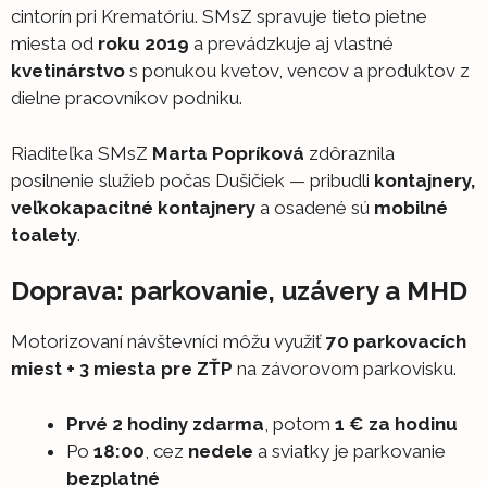
cintorín pri Krematóriu. SMsZ spravuje tieto pietne
miesta od
roku 2019
a prevádzkuje aj vlastné
kvetinárstvo
s ponukou kvetov, vencov a produktov z
dielne pracovníkov podniku.
Riaditeľka SMsZ
Marta Popríková
zdôraznila
posilnenie služieb počas Dušičiek — pribudli
kontajnery,
veľkokapacitné kontajnery
a osadené sú
mobilné
toalety
.
Doprava: parkovanie, uzávery a MHD
Motorizovaní návštevníci môžu využiť
70 parkovacích
miest + 3 miesta pre ZŤP
na závorovom parkovisku.
Prvé 2 hodiny zdarma
, potom
1 € za hodinu
Po
18:00
, cez
nedele
a sviatky je parkovanie
bezplatné