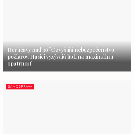
Horúčavy nad 36 °C zvyšujú nebezpečenstvo
požiarov. Hasiči vyzývajú ľudí na maximálnu
opatrnosť
SAMOSPRÁVA