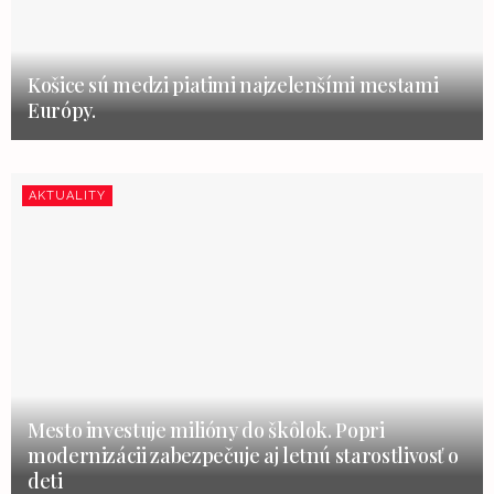
Košice sú medzi piatimi najzelenšími mestami
Európy.
AKTUALITY
Mesto investuje milióny do škôlok. Popri
modernizácii zabezpečuje aj letnú starostlivosť o
deti