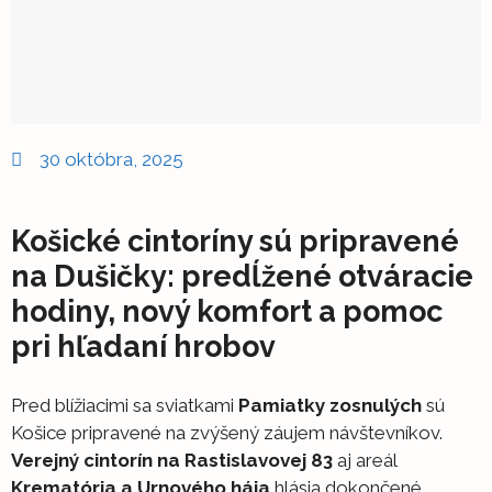
30 októbra, 2025
Košické cintoríny sú pripravené
na Dušičky: predĺžené otváracie
hodiny, nový komfort a pomoc
pri hľadaní hrobov
Pred blížiacimi sa sviatkami
Pamiatky zosnulých
sú
Košice pripravené na zvýšený záujem návštevníkov.
Verejný cintorín na Rastislavovej 83
aj areál
Krematória a Urnového hája
hlásia dokončené