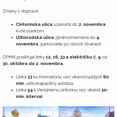
Zmeny v doprave:
Cintorínska ulica
uzavretá do
2. novembra
kvôli stánkom
Užhorodská ulica
zjednosmernená do
4.
novembra
, parkovanie po oboch stranách
DPMK posilňuje linky
12, 16, 33 a električku č. 9
od
30. októbra do 2. novembra
.
Linka
33
ku Krematóriu: cez víkend každých
60
min.
veľkokapacitný autobus
Linka
54
k Verejnému cintorínu: cez víkend
30-
min. interval