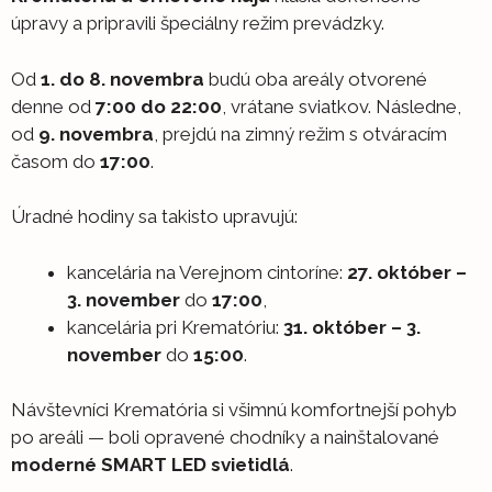
úpravy a pripravili špeciálny režim prevádzky.
Od
1. do 8. novembra
budú oba areály otvorené
denne od
7:00 do 22:00
, vrátane sviatkov. Následne,
od
9. novembra
, prejdú na zimný režim s otváracím
časom do
17:00
.
Úradné hodiny sa takisto upravujú:
kancelária na Verejnom cintoríne:
27. október –
3. november
do
17:00
,
kancelária pri Krematóriu:
31. október – 3.
november
do
15:00
.
Návštevníci Krematória si všimnú komfortnejší pohyb
po areáli — boli opravené chodníky a nainštalované
moderné SMART LED svietidlá
.