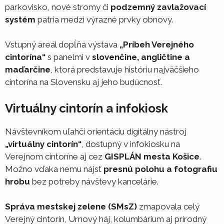
parkovisko, nové stromy či
podzemný zavlažovací
systém
patria medzi výrazné prvky obnovy.
Vstupný areál dopĺňa výstava
„Príbeh Verejného
cintorína“
s panelmi v
slovenčine, angličtine a
maďarčine
, ktorá predstavuje históriu najväčšieho
cintorína na Slovensku aj jeho budúcnosť.
Virtuálny cintorín a infokiosk
Návštevníkom uľahčí orientáciu digitálny nástroj
„virtuálny cintorín“
, dostupný v infokiosku na
Verejnom cintoríne aj cez
GISPLÁN mesta Košice
.
Možno vďaka nemu nájsť
presnú polohu a fotografiu
hrobu
bez potreby návštevy kancelárie.
Správa mestskej zelene (SMsZ)
zmapovala celý
Verejný cintorín, Urnový háj, kolumbárium aj prírodný