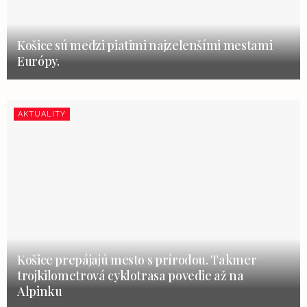
Košice sú medzi piatimi najzelenšími mestami
Európy.
AKTUALITY
Košice prepájajú mesto s prírodou. Takmer
trojkilometrová cyklotrasa povedie až na
Alpinku