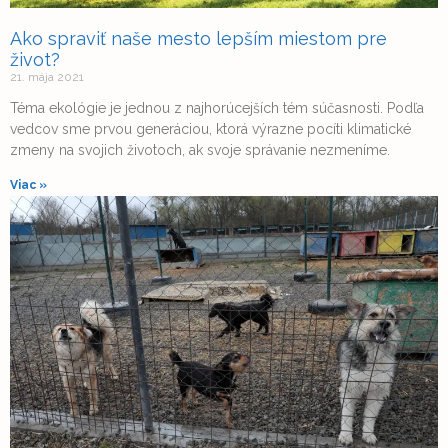
Ako spraviť naše mesto lepším miestom pre
život?
21. mája 2021
Téma ekológie je jednou z najhorúcejších tém súčasnosti. Podľa
vedcov sme prvou generáciou, ktorá výrazne pocíti klimatické
zmeny na svojich životoch, ak svoje správanie nezmeníme.
Viac »