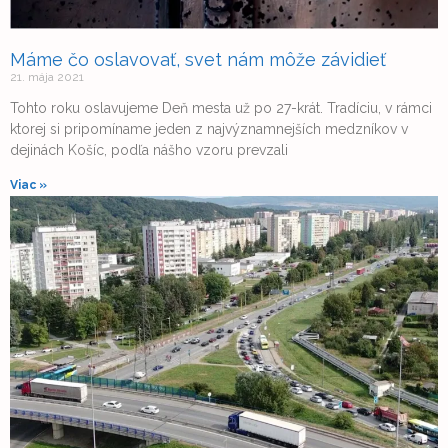
Máme čo oslavovať, svet nám môže závidieť
21. mája 2021
Tohto roku oslavujeme Deň mesta už po 27-krát. Tradíciu, v rámci
ktorej si pripomíname jeden z najvýznamnejších medzníkov v
dejinách Košíc, podľa nášho vzoru prevzali
Viac »