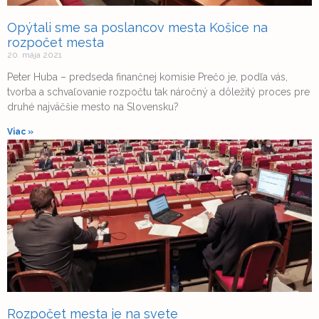
Opýtali sme sa poslancov mesta Košice na
rozpočet mesta
20. mája 2021
Peter Huba – predseda finančnej komisie Prečo je, podľa vás,
tvorba a schvaľovanie rozpočtu tak náročný a dôležitý proces pre
druhé najväčšie mesto na Slovensku?
Viac »
Rozpočet mesta je na svete