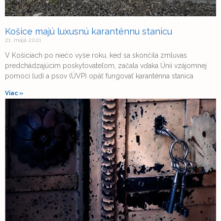
Košice majú luxusnú karanténnu stanicu
21. mája 2021
V Košiciach po niečo vyše roku, keď sa skončila zmluvas
predchádzajúcim poskytovateľom, začala vďaka Únii vzájomnej
pomoci ľudí a psov (ÚVP) opäť fungovať karanténna stanica
Viac »