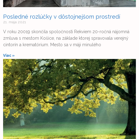
Posledné rozlúčky v dôstojnejšom prostredí
21. mája 2021
V roku 20019 skončila spoločnosti Rekviem 20-ročná nájomná
zmluva s mestom Košice, na základe ktorej spravovala verejný
cintorín a krematórium. Mesto sa v máji minulého
Viac »