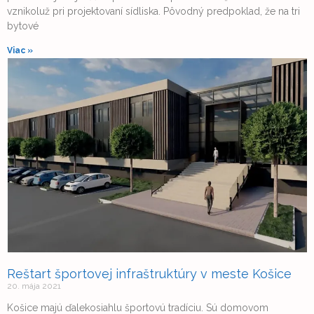
vznikoluž pri projektovaní sídliska. Pôvodný predpoklad, že na tri
bytové
Viac »
Reštart športovej infraštruktúry v meste Košice
20. mája 2021
Košice majú ďalekosiahlu športovú tradíciu. Sú domovom