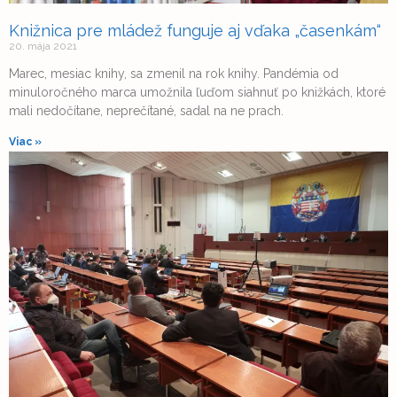
Knižnica pre mládež funguje aj vďaka „časenkám“
20. mája 2021
Marec, mesiac knihy, sa zmenil na rok knihy. Pandémia od
minuloročného marca umožnila ľuďom siahnuť po knižkách, ktoré
mali nedočítane, neprečítané, sadal na ne prach.
Viac »