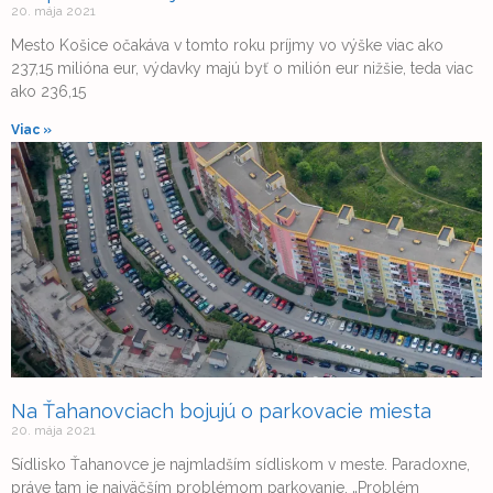
20. mája 2021
Mesto Košice očakáva v tomto roku príjmy vo výške viac ako
237,15 milióna eur, výdavky majú byť o milión eur nižšie, teda viac
ako 236,15
Viac »
Na Ťahanovciach bojujú o parkovacie miesta
20. mája 2021
Sídlisko Ťahanovce je najmladším sídliskom v meste. Paradoxne,
práve tam je najväčším problémom parkovanie. „Problém