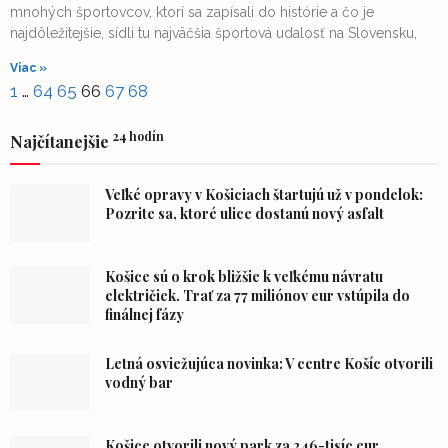
mnohých športovcov, ktorí sa zapísali do histórie a čo je
najdôležitejšie, sídli tu najväčšia športová udalosť na Slovensku,
Viac »
1
…
64
65
66
67
68
24 hodín
Najčítanejšie
Veľké opravy v Košiciach štartujú už v pondelok:
Pozrite sa, ktoré ulice dostanú nový asfalt
Košice sú o krok bližšie k veľkému návratu
električiek. Trať za 77 miliónov eur vstúpila do
finálnej fázy
Letná osviežujúca novinka: V centre Košíc otvorili
vodný bar
Košice otvorili nový park za 246-tisíc eur.