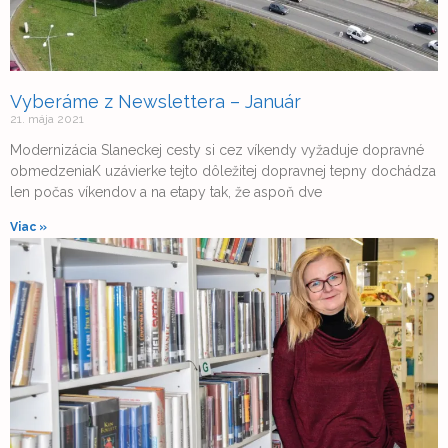
Vyberáme z Newslettera – Január
21. mája 2021
Modernizácia Slaneckej cesty si cez víkendy vyžaduje dopravné
obmedzeniaK uzávierke tejto dôležitej dopravnej tepny dochádza
len počas víkendov a na etapy tak, že aspoň dve
Viac »