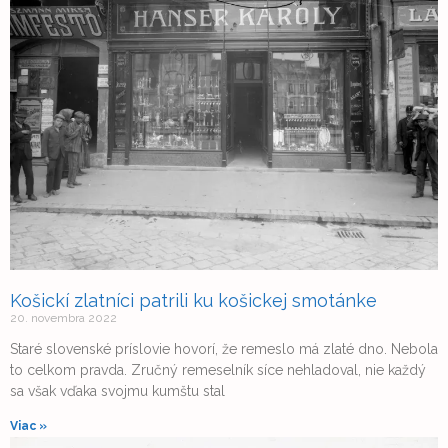
Košickí zlatníci patrili ku košickej smotánke
20. novembra 2022
Staré slovenské príslovie hovorí, že remeslo má zlaté dno. Nebola
to celkom pravda. Zručný remeselník síce nehladoval, nie každý
sa však vďaka svojmu kumštu stal
Viac »