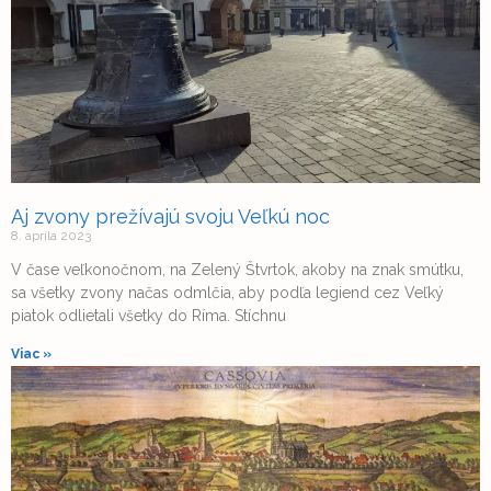
Aj zvony prežívajú svoju Veľkú noc
8. apríla 2023
V čase veľkonočnom, na Zelený Štvrtok, akoby na znak smútku,
sa všetky zvony načas odmlčia, aby podľa legiend cez Veľký
piatok odlietali všetky do Ríma. Stíchnu
Viac »