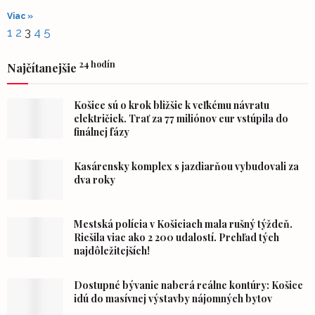
Viac »
1
2
3
4
5
24 hodín
Najčítanejšie
Košice sú o krok bližšie k veľkému návratu
električiek. Trať za 77 miliónov eur vstúpila do
finálnej fázy
Kasárensky komplex s jazdiarňou vybudovali za
dva roky
Mestská polícia v Košiciach mala rušný týždeň.
Riešila viac ako 2 200 udalostí. Prehľad tých
najdôležitejších!
Dostupné bývanie naberá reálne kontúry: Košice
idú do masívnej výstavby nájomných bytov