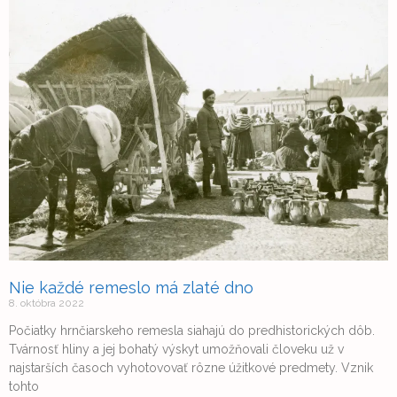
Nie každé remeslo má zlaté dno
8. októbra 2022
Počiatky hrnčiarskeho remesla siahajú do predhistorických dôb.
Tvárnosť hliny a jej bohatý výskyt umožňovali človeku už v
najstarších časoch vyhotovovať rôzne úžitkové predmety. Vznik
tohto