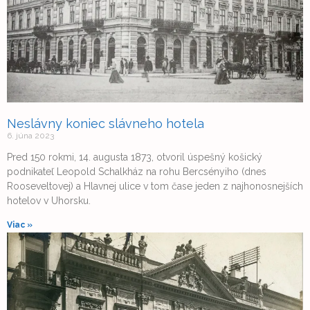
Neslávny koniec slávneho hotela
6. júna 2023
Pred 150 rokmi, 14. augusta 1873, otvoril úspešný košický
podnikateľ Leopold Schalkház na rohu Bercsényiho (dnes
Rooseveltovej) a Hlavnej ulice v tom čase jeden z najhonosnejších
hotelov v Uhorsku.
Viac »