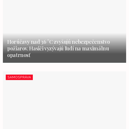
Horúčavy nad 36 °C zvyšujú nebezpečenstvo
požiarov. Hasiči vyzývajú ľudí na maximálnu
opatrnosť
SAMOSPRÁVA