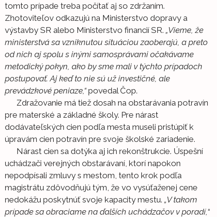
tomto prípade treba počítať aj so zdržaním.
Zhotoviteľov odkazujú na Ministerstvo dopravy a
výstavby SR alebo Ministerstvo financií SR.
„Vieme, že
ministerstvá sa vzniknutou situáciou zaoberajú, a preto
od nich aj spolu s inými samosprávami očakávame
metodický pokyn, ako by sme mali v týchto prípadoch
postupovať. Aj keď to nie sú už investičné, ale
prevádzkové peniaze,“
povedal Čop.
Zdražovanie má tiež dosah na obstarávania potravín
pre materské a základné školy. Pre nárast
dodávateľských cien podľa mesta museli pristúpiť k
úpravám cien potravín pre svoje školské zariadenie.
Nárast cien sa dotýka aj ich rekonštrukcie. Úspešní
uchádzači verejných obstarávaní, ktorí napokon
nepodpísali zmluvy s mestom, tento krok podľa
magistrátu zdôvodňujú tým, že vo vysúťaženej cene
nedokážu poskytnúť svoje kapacity mestu.
„V takom
prípade sa obraciame na ďalších uchádzačov v poradí,
“