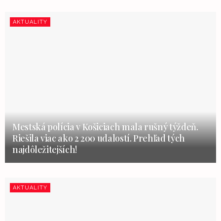
AKTUALITY
Mestská polícia v Košiciach mala rušný týždeň.
Riešila viac ako 2 200 udalostí. Prehľad tých
najdôležitejších!
AKTUALITY