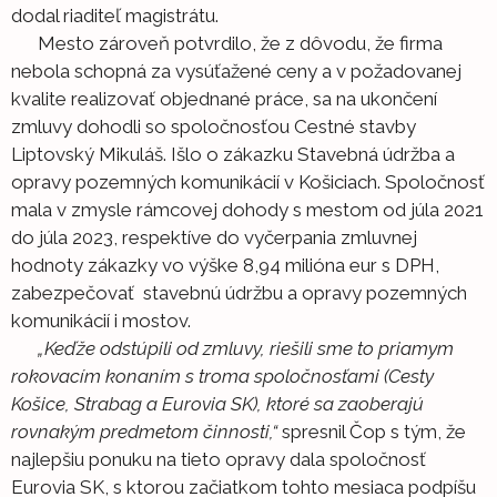
dodal riaditeľ magistrátu.
Mesto zároveň potvrdilo, že z dôvodu, že firma
nebola schopná za vysúťažené ceny a v požadovanej
kvalite realizovať objednané práce, sa na ukončení
zmluvy dohodli so spoločnosťou Cestné stavby
Liptovský Mikuláš. Išlo o zákazku Stavebná údržba a
opravy pozemných komunikácií v Košiciach. Spoločnosť
mala v zmysle rámcovej dohody s mestom od júla 2021
do júla 2023, respektíve do vyčerpania zmluvnej
hodnoty zákazky vo výške 8,94 milióna eur s DPH,
zabezpečovať stavebnú údržbu a opravy pozemných
komunikácií i mostov.
„Keďže odstúpili od zmluvy, riešili sme to priamym
rokovacím konaním s troma spoločnosťami (Cesty
Košice, Strabag a Eurovia SK), ktoré sa zaoberajú
rovnakým predmetom činnosti,“
spresnil Čop s tým, že
najlepšiu ponuku na tieto opravy dala spoločnosť
Eurovia SK, s ktorou začiatkom tohto mesiaca podpíšu