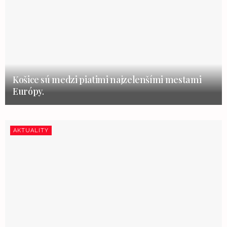
Košice sú medzi piatimi najzelenšími mestami
Európy.
AKTUALITY