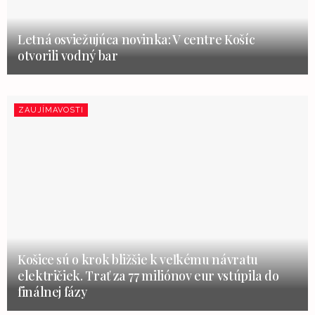
Letná osviežujúca novinka: V centre Košíc
otvorili vodný bar
ZAUJÍMAVOSTI
Košice sú o krok bližšie k veľkému návratu
električiek. Trať za 77 miliónov eur vstúpila do
finálnej fázy