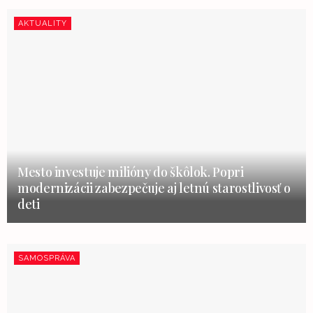
AKTUALITY
Mesto investuje milióny do škôlok. Popri
modernizácii zabezpečuje aj letnú starostlivosť o
deti
SAMOSPRÁVA