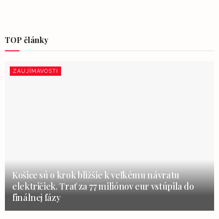
TOP články
ZAUJÍMAVOSTI
Košice sú o krok bližšie k veľkému návratu
električiek. Trať za 77 miliónov eur vstúpila do
finálnej fázy