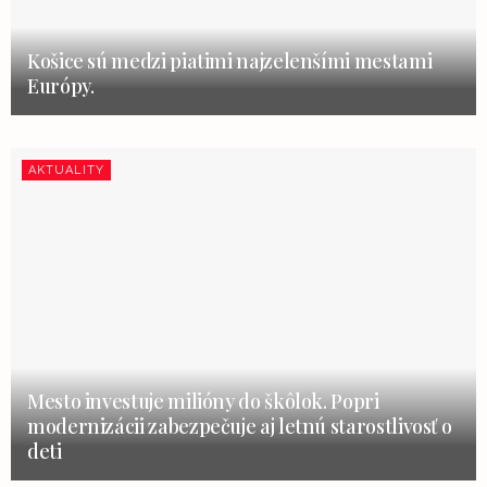
Košice sú medzi piatimi najzelenšími mestami
Európy.
AKTUALITY
Mesto investuje milióny do škôlok. Popri
modernizácii zabezpečuje aj letnú starostlivosť o
deti