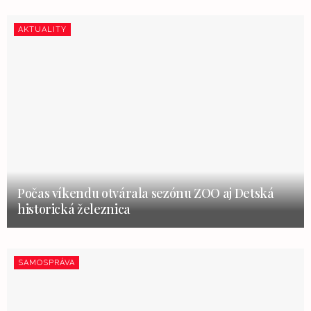
AKTUALITY
Počas víkendu otvárala sezónu ZOO aj Detská
historická železnica
SAMOSPRÁVA