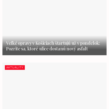
Veľké opravy v Košiciach štartujú už v pondelok:
Pozrite sa, ktoré ulice dostanú nový asfalt
AKTUALITY