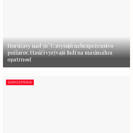
Horúčavy nad 36 °C zvyšujú nebezpečenstvo
požiarov. Hasiči vyzývajú ľudí na maximálnu
opatrnosť
SAMOSPRÁVA