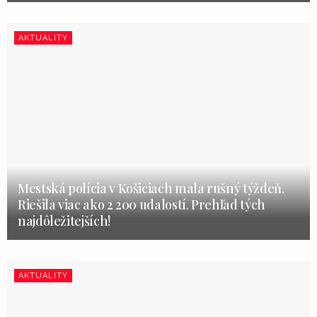
AKTUALITY
Mestská polícia v Košiciach mala rušný týždeň.
Riešila viac ako 2 200 udalostí. Prehľad tých
najdôležitejších!
AKTUALITY