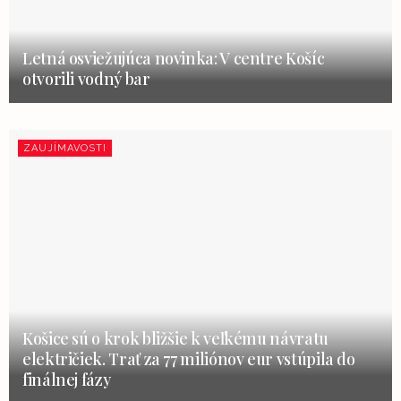
Letná osviežujúca novinka: V centre Košíc
otvorili vodný bar
ZAUJÍMAVOSTI
Košice sú o krok bližšie k veľkému návratu
električiek. Trať za 77 miliónov eur vstúpila do
finálnej fázy