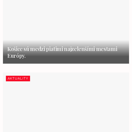
Košice sú medzi piatimi najzelenšími mestami
Európy.
AKTUALITY