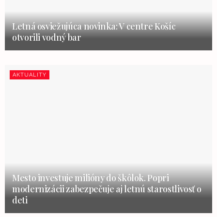
Letná osviežujúca novinka: V centre Košíc
otvorili vodný bar
AKTUALITY
Mesto investuje milióny do škôlok. Popri
modernizácii zabezpečuje aj letnú starostlivosť o
deti