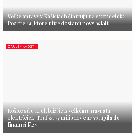
Veľké opravy v Košiciach štartujú už v pondelok:
Pozrite sa, ktoré ulice dostanú nový asfalt
ZAUJÍMAVOSTI
Košice sú o krok bližšie k veľkému návratu
električiek. Trať za 77 miliónov eur vstúpila do
finálnej fázy