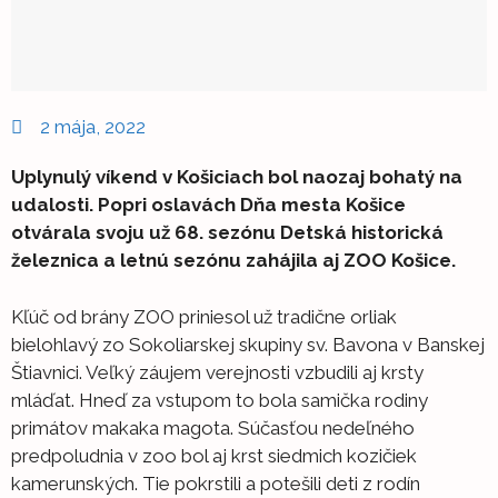
2 mája, 2022
Uplynulý víkend v Košiciach bol naozaj bohatý na
udalosti. Popri oslavách Dňa mesta Košice
otvárala svoju už 68. sezónu Detská historická
železnica a letnú sezónu zahájila aj ZOO Košice.
Kľúč od brány ZOO priniesol už tradične orliak
bielohlavý zo Sokoliarskej skupiny sv. Bavona v Banskej
Štiavnici. Veľký záujem verejnosti vzbudili aj krsty
mláďat. Hneď za vstupom to bola samička rodiny
primátov makaka magota. Súčasťou nedeľného
predpoludnia v zoo bol aj krst siedmich kozičiek
kamerunských. Tie pokrstili a potešili deti z rodín