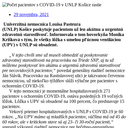
29 novembra, 2021
Univerzitná nemocnica Louisa Pasteura
(UNLP) Košice poskytuje pacientom už len akútnu a urgentnú
zdravotnú starostlivosť. Informovala o tom hovorkyňa Monika
Krišková s tým, že všetky lôžka s umelou pľúcnou ventiláciou
(UPV) v UNLP sú obsadené.
„V tejto chvíli sme už museli obmedziť aj poskytovanie
zdravotnej starostlivosti na pracovisku na Triede SNP, aj tu už
môžeme poskytovať len akútnu a urgentnú zdravotnú starostlivosť
pre necovidových pacientov,“
povedal generálny riaditeľ nemocnice
Ján Slávik. Pracovisko na Rastislavovej ulici je takzvanou červenou
nemocnicou, už niekoľko týždňov slúži výlučne pre pacientov s
ochorením COVID-19.
V tejto nemocnici je momentálne hospitalizovaných 271
pacientov s ochorením COVID-19, ostáva posledných 19 voľných
lôžok. Lôžka s UPV sú obsadené na 100 percent, čo predstavuje 15
pacientov.
Vekový priemer hospitalizovaných v UNLP s COVID-19 je 60
rokov.
„Na UPV máme aj mladších pacientov, väčšina má od 45 do
60 rokov, ale v kritickom stave sú aj 23- či 30-roční pacienti,“
spresnil výkonný riaditeľ nemocnice pre liečebno-preventívnu