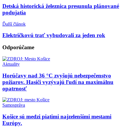
Detská historická železnica presunula plánované
podujatia
Ďalší článok
Električkovú trať vybudovali za jeden rok
Odporúčame
Aktuality
Horúčavy nad 36 °C zvyšujú nebezpečenstvo
požiarov. Hasiči vyzývajú ľudí na maximálnu
opatrnosť
Samospráva
Košice sú medzi piatimi najzelenšími mestami
Európy.