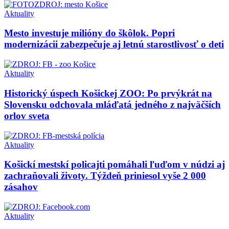
Aktuality
Mesto investuje milióny do škôlok. Popri
modernizácii zabezpečuje aj letnú starostlivosť o deti
Aktuality
Historický úspech Košickej ZOO: Po prvýkrát na
Slovensku odchovala mláďatá jedného z najväčších
orlov sveta
Aktuality
Košickí mestskí policajti pomáhali ľuďom v núdzi aj
zachraňovali životy. Týždeň priniesol vyše 2 000
zásahov
Aktuality