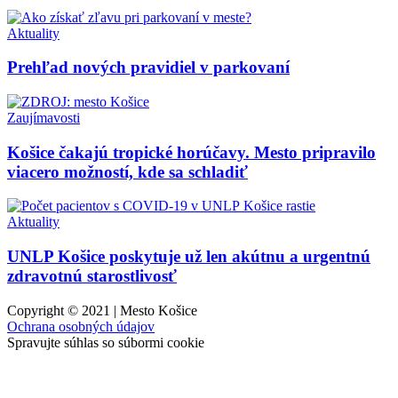
Aktuality
Prehľad nových pravidiel v parkovaní
Zaujímavosti
Košice čakajú tropické horúčavy. Mesto pripravilo
viacero možností, kde sa schladiť
Aktuality
UNLP Košice poskytuje už len akútnu a urgentnú
zdravotnú starostlivosť
Copyright © 2021 | Mesto Košice
Ochrana osobných údajov
Spravujte súhlas so súbormi cookie