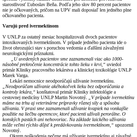
starostlivosť Ľuboslav Beňa. Podľa jeho slov 80 percent pacientov
nie je očkovaných, pričom na UPV mali doposiaľ len jedného plne
očkovaného pacienta.
Varujú pred ivermektínom
V UNLP za ostatný mesiac hospitalizovali dvoch pacientov
intoxikovaných ivermektínom. V prípade jedného pacienta ide o
život ohrozujúci stav s poruchou vedomia a ďalšími závažnými
neurologickými príznakmi.
„U uvedených pacientov sme zaznamenali viac ako 1000-
násobné prekročenie koncentrácie tohto lieku v krvi,“
uviedol
primár Kliniky pracovného lekárstva a klinickej toxikológie UNLP
Marek Varga.
Lekári nemocnice neodporúčajú užívanie ivermektínu.
„Neodporúčam užívanie akéhokoľvek lieku bez odporúčania a
kontroly lekára,“
konštatoval primár Kliniky infektológie a
cestovnej medicíny UNLP Martin Novotný.
„V prípade ivermektínu
máme na trhu aj veterinárne prípravky rôznej sily a spôsobu
užívania. V praxi sme zaznamenali užívanie kvapiek na vonkajšie
použitie na liečbu operencov, ktoré pacienti užívali perorálne. O
konských pastách ani nehovoriac. Na základe laického užívania
môže veľmi rýchlo dôjsť k predávkovaniu ivermektínom,“
upozornil
Novotný.
Okrem poškodenia pečene má užívanie ivermektínu aj závažné