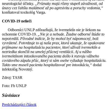
neurologické účinky.
„Príznaky majú rôzny stupeň závažnosti, od
únavy cez ľahšiu malátnosť až po agresivitu a poruchy vedomia,“
konštatoval toxikológ Varga.
COVID-19 nelieči
Odborníci UNLP zdôrazňujú, že ivermektín nie je liekom na
ochorenie COVID-19.
„Nie je a nebude. Žiadne odborné štúdie to
nepotvrdili. Pôvodné indície, že by mohol byť nápomocný, boli
vyvrátené. Potvrdzuje to aj naša prax, ktorá ukazuje, že opakovane
prijímame na hospitalizáciu pacientov, ktorí užívali ivermektín a
nezriedka skončili na umelej pľúcnej ventilácii. Aj u nášho
ivermektínom intoxikovaného pacienta došlo k rozvoju vážneho
covidového zápalu pľúc, ktorý si sám osebe vyžaduje hospitalizáciu.
Takto sme museli pacienta hospitalizovať pre intoxikáciu,“
dodal
infektológ Novotný.
Zdroj: TASR
Foto: Fb UNLP
Súvisiace
Predchádzajúci článok