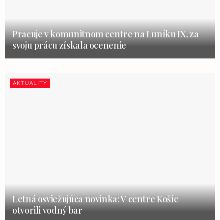
Pracuje v komunitnom centre na Luníku IX, za
svoju prácu získala ocenenie
AKTUALITY
Letná osviežujúca novinka: V centre Košíc
otvorili vodný bar