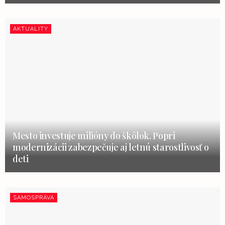
AKTUALITY
Mesto investuje milióny do škôlok. Popri
modernizácii zabezpečuje aj letnú starostlivosť o
deti
SAMOSPRÁVA