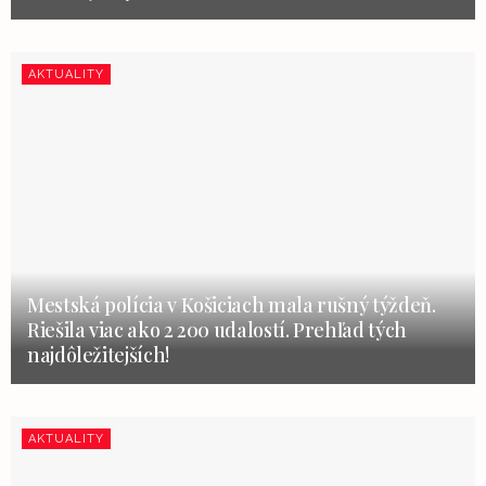
AKTUALITY
Mestská polícia v Košiciach mala rušný týždeň.
Riešila viac ako 2 200 udalostí. Prehľad tých
najdôležitejších!
AKTUALITY