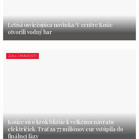
Letná osviežujúca novinka: V centre Košíc
otvorili vodný bar
ZAUJÍMAVOSTI
Košice sú o krok bližšie k veľkému návratu
električiek. Trať za 77 miliónov eur vstúpila do
finálnej fázy