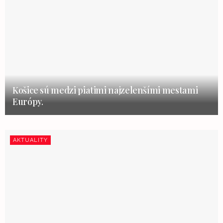
Košice sú medzi piatimi najzelenšími mestami
Európy.
AKTUALITY