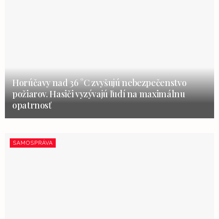
Horúčavy nad 36 °C zvyšujú nebezpečenstvo
požiarov. Hasiči vyzývajú ľudí na maximálnu
opatrnosť
SAMOSPRÁVA