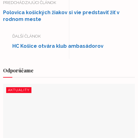
PREDCHÁDZAJÚCI ČLÁNOK
Polovica košických žiakov si vie predstaviť žiť v
rodnom meste
ĎALŠÍ ČLÁNOK
HC Košice otvára klub ambasádorov
Odporúčame
AKTUALITY