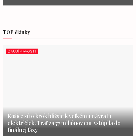
TOP články
ZAUJÍMAVOSTI
Košice sú o krok bližšie k veľkému návratu
električiek. Trať za 77 miliónov eur vstúpila do
finálnej fázy