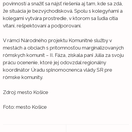
povinností a snažiť sa nájsť riešenia aj tam, kde sa zdá,
že situácia je bezvýchodisková. Spolu s kolegyňami a
kolegami vytvára prostredie, v ktorom sa ľudia cítia
vítaní, rešpektovaní a podporovaní.
V rámci Národného projektu Komunitné služby v
mestách a obciach s prítomnosťou marginalizovaných
rómskych komunít – II. Fáza, získala pani Júlia za svoju
prácu ocenenie, ktoré jej odovzdal regionálny
koordinátor Úradu splnomocnenca vlády SR pre
rómske komunity.
Zdroj: mesto Košice
Foto: mesto Košice