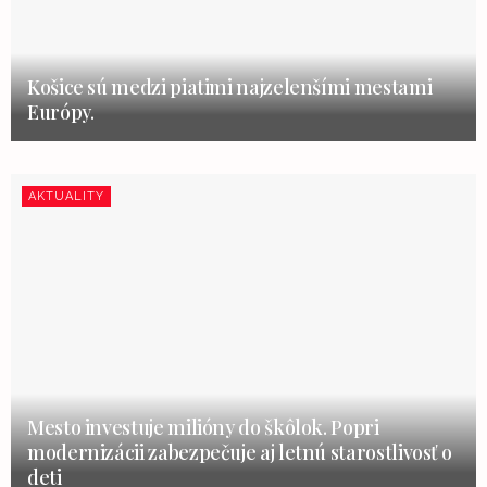
Košice sú medzi piatimi najzelenšími mestami
Európy.
AKTUALITY
Mesto investuje milióny do škôlok. Popri
modernizácii zabezpečuje aj letnú starostlivosť o
deti