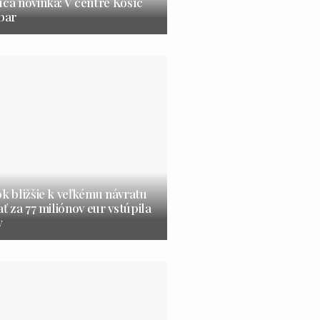
úca novinka: V centre Košíc
 bar
ok bližšie k veľkému návratu
ať za 77 miliónov eur vstúpila
y