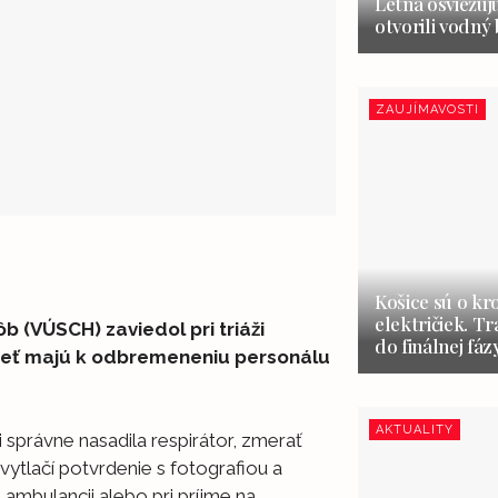
Letná osviežuj
otvorili vodný
ZAUJÍMAVOSTI
Košice sú o kr
električiek. Tr
 (VÚSCH) zaviedol pri triáži
do finálnej fáz
pieť majú k odbremeneniu personálu
AKTUALITY
správne nasadila respirátor, zmerať
vytlačí potvrdenie s fotografiou a
ambulancii alebo pri príjme na