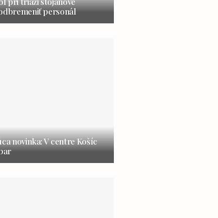
 pri triáži stojanové
 odbremeniť personál
úca novinka: V centre Košíc
 bar