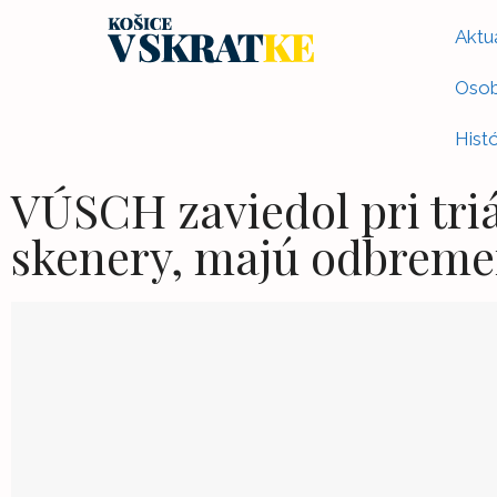
Aktua
Osob
Histó
VÚSCH zaviedol pri triá
skenery, majú odbreme