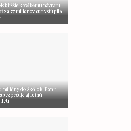
ok bližšie k veľkému návratu
ať za 77 miliónov eur vstúpila
y
e milióny do škôlok. Popri
abezpečuje aj letnú
 deti