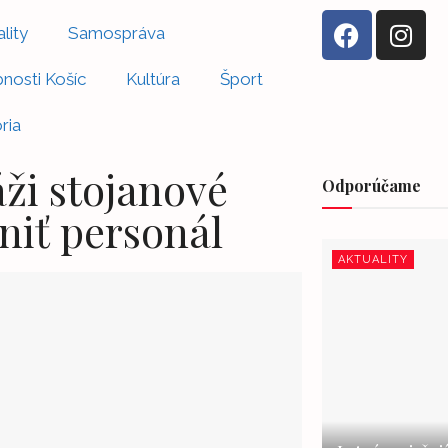
lity
Samospráva
nosti Košíc
Kultúra
Šport
ria
ži stojanové
Odporúčame
niť personál
AKTUALITY