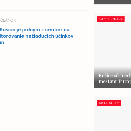
SAMOSPRÁVA
Í ČLÁNOK
Košice je jedným z centier na
torovanie nežiaducich účinkov
ín
Košice sú medz
mestami Európ
AKTUALITY