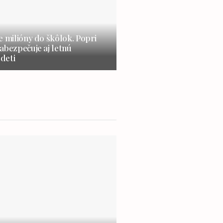
e milióny do škôlok. Popri
abezpečuje aj letnú
 deti