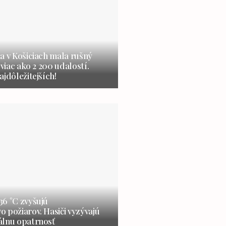
a v Košiciach mala rušný
 viac ako 2 200 udalostí.
ajdôležitejších!
6 °C zvyšujú
 požiarov. Hasiči vyzývajú
álnu opatrnosť