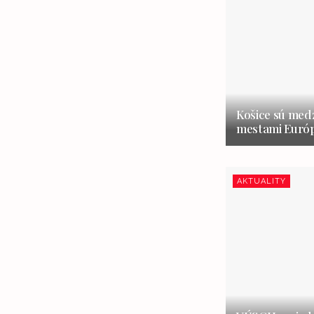
Košice sú medz
mestami Európ
AKTUALITY