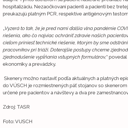
hospitalizáciu. Nezaočkovaní pacienti a pacienti bez trete
preukazujú platným PCR, respektíve antigénovým testom
„
Vyzerá to tak, že je pred nami ďalšia vlna pandémie CO
riešenia, ako čo najviac ochrániť zdravie našich paciento
cieľom priniesť technické riešenie, ktorým by sme odstráni
pracovníkov pri triáži. Doterajšie postupy chceme zjednod
zjednodušenie vypĺňania vstupných formulárov,
“ povedal 
ekonomiky a prevádzky.
Skenery možno nastaviť podľa aktuálnych a platných epid
do VÚSCH je rozmiestnených päť stojanov so skenerom 
určené pre pacientov a návštevy a dva pre zamestnancov
Zdroj: TASR
Foto: VUSCH