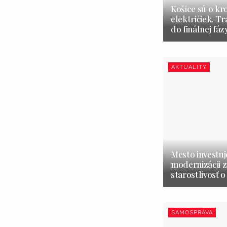
Košice sú o kr
električiek. Tr
do finálnej fáz
AKTUALITY
Mesto investuj
modernizácii z
starostlivosť o
SAMOSPRÁVA