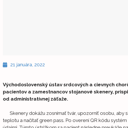
21 januára, 2022
Východoslovenský ústav srdcových a cievnych chorôb
pacientov a zamestnancov stojanové skenery, pris
od administratívnej záťaže.
Skenery dokážu zosnímať tvár, upozorniť osobu, aby si 
teplotu a načítať green pass. Po overení QR kódu systém 
údajmi. Týmto ústrižkom sa pacient následne preukáže na 