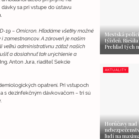
j dávky sa pri vstupe do ústavu
.
VID-19 – Omicron. Hľadáme všetky možné
Mestská políci
v i zamestnancov. A zároveň je naším
týždeň. Riešila
li veľkú administratívnu záťaž našich
Prehľad tých n
ušiť a dosiahnuť tak urýchlenie a
Ing. Anton Jura, riaditeľ Sekcie
AKTUALITY
emiologických opatrení. Pri vstupoch
a s dezinfekčným dávkovačom – tri sú
.
Horúčavy nad 3
nebezpečenstvo
ľudí na maxim