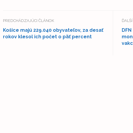
PREDCHÁDZAJÚCI ČLÁNOK
ĎALŠ
Košice majú 229.040 obyvateľov, za desať
DFN 
rokov klesol ich počet o päť percent
moni
vakc