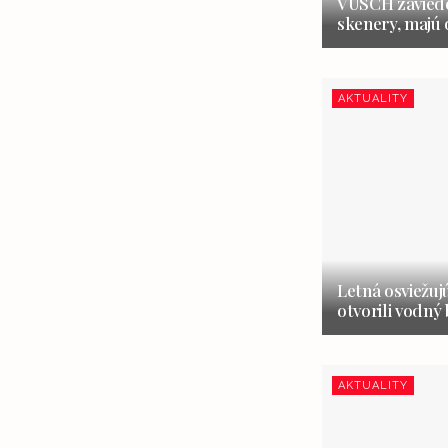
VÚSCH zaviedol
skenery, majú
AKTUALITY
Letná osviežuj
otvorili vodný
AKTUALITY