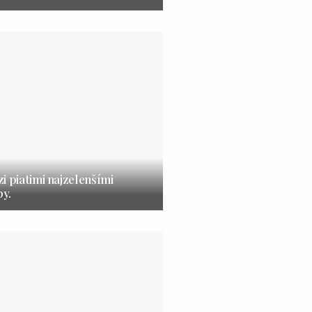
i piatimi najzelenšími
y.