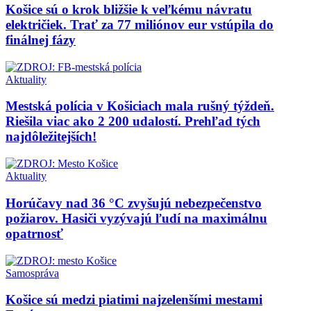
Košice sú o krok bližšie k veľkému návratu
električiek. Trať za 77 miliónov eur vstúpila do
finálnej fázy
Aktuality
Mestská polícia v Košiciach mala rušný týždeň.
Riešila viac ako 2 200 udalostí. Prehľad tých
najdôležitejších!
Aktuality
Horúčavy nad 36 °C zvyšujú nebezpečenstvo
požiarov. Hasiči vyzývajú ľudí na maximálnu
opatrnosť
Samospráva
Košice sú medzi piatimi najzelenšími mestami