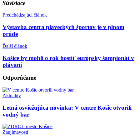
Súvisiace
Predchádzajúci článok
Výstavba centra plaveckých športov je v plnom
prúde
Ďalší článok
Košice by mohli o rok hostiť európsky šampionát v
plávaní
Odporúčame
Aktuality
Letná osviežujúca novinka: V centre Košíc otvorili
vodný bar
Zaujímavosti