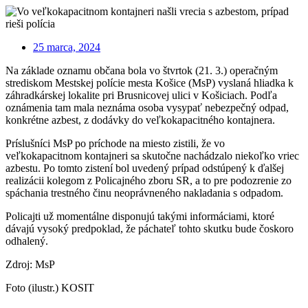
25 marca, 2024
Na základe oznamu občana bola vo štvrtok (21. 3.) operačným
strediskom Mestskej polície mesta Košice (MsP) vyslaná hliadka k
záhradkárskej lokalite pri Brusnicovej ulici v Košiciach. Podľa
oznámenia tam mala neznáma osoba vysypať nebezpečný odpad,
konkrétne azbest, z dodávky do veľkokapacitného kontajnera.
Príslušníci MsP po príchode na miesto zistili, že vo
veľkokapacitnom kontajneri sa skutočne nachádzalo niekoľko vriec
azbestu. Po tomto zistení bol uvedený prípad odstúpený k ďalšej
realizácii kolegom z Policajného zboru SR, a to pre podozrenie zo
spáchania trestného činu neoprávneného nakladania s odpadom.
Policajti už momentálne disponujú takými informáciami, ktoré
dávajú vysoký predpoklad, že páchateľ tohto skutku bude čoskoro
odhalený.
Zdroj: MsP
Foto (ilustr.) KOSIT