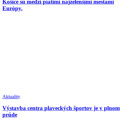
Košice sú medzi piatimi najzelenšími mestami
Európy.
Aktuality
Výstavba centra plaveckých športov je v plnom
prúde