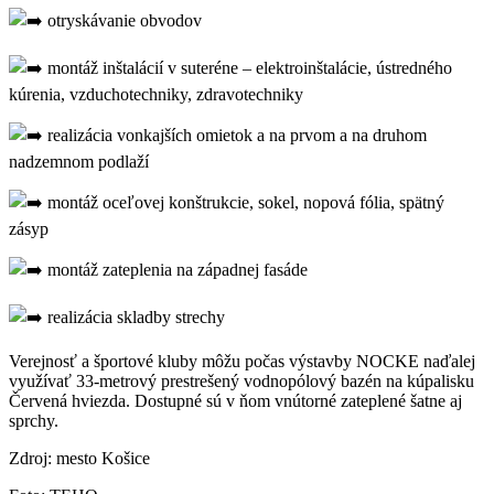
otryskávanie obvodov
montáž inštalácií v suteréne – elektroinštalácie, ústredného
kúrenia, vzduchotechniky, zdravotechniky
realizácia vonkajších omietok a na prvom a na druhom
nadzemnom podlaží
montáž oceľovej konštrukcie, sokel, nopová fólia, spätný
zásyp
montáž zateplenia na západnej fasáde
realizácia skladby strechy
Verejnosť a športové kluby môžu počas výstavby NOCKE naďalej
využívať 33-metrový prestrešený vodnopólový bazén na kúpalisku
Červená hviezda. Dostupné sú v ňom vnútorné zateplené šatne aj
sprchy.
Zdroj: mesto Košice