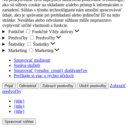
ako sú súbory cookie na ukladanie a/alebo prístup k informáciám o
zariadení. Súhlas s týmito technológiami nám umožní spracovávať
údaje, ako je správanie pri prehliadaní alebo jedinečné ID na tejto
stránke. Nesúhlas alebo odvolanie súhlasu môže nepriaznivo
ovplyvniť určité vlastnosti a funkcie.
Funkčné
Funkčné
Vždy aktívny
Predvoľby
Predvoľby
Štatistiky
Štatistiky
Marketing
Marketing
Spravovať možnosti
Správa služieb
Spravovať {vendor_count} dodávateľov
Prečítajte si viac o týchto účeloch
Zobraziť
Prijať
Odmietnúť
Zobraziť predvoľby
Uložiť predvoľby
predvoľby
{title}
{title}
{title}
Spravovať súhlas