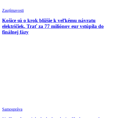
Zaujímavosti
Košice sú o krok bližšie k veľkému návratu
električiek. Trať za 77 miliónov eur vstúpila do
finálnej fázy
Samospráva