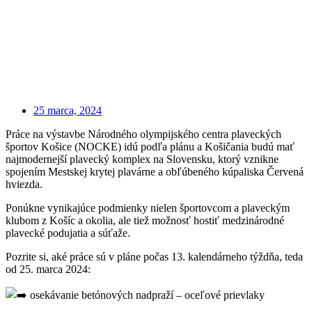
25 marca, 2024
Práce na výstavbe Národného olympijského centra plaveckých
športov Košice (NOCKE) idú podľa plánu a Košičania budú mať
najmodernejší plavecký komplex na Slovensku, ktorý vznikne
spojením Mestskej krytej plavárne a obľúbeného kúpaliska Červená
hviezda.
Ponúkne vynikajúce podmienky nielen športovcom a plaveckým
klubom z Košíc a okolia, ale tiež možnosť hostiť medzinárodné
plavecké podujatia a súťaže.
Pozrite si, aké práce sú v pláne počas 13. kalendárneho týždňa, teda
od 25. marca 2024:
osekávanie betónových nadpraží – oceľové prievlaky