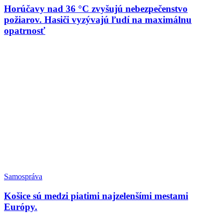
Horúčavy nad 36 °C zvyšujú nebezpečenstvo
požiarov. Hasiči vyzývajú ľudí na maximálnu
opatrnosť
Samospráva
Košice sú medzi piatimi najzelenšími mestami
Európy.