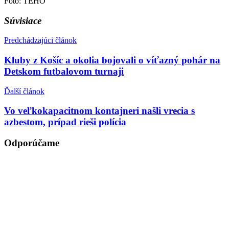
Foto: TEHO
Súvisiace
Predchádzajúci článok
Kluby z Košíc a okolia bojovali o víťazný pohár na
Detskom futbalovom turnaji
Ďalší článok
Vo veľkokapacitnom kontajneri našli vrecia s
azbestom, prípad rieši polícia
Odporúčame