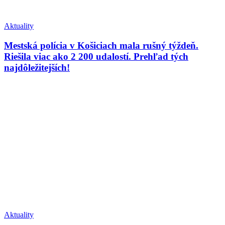
Aktuality
Mestská polícia v Košiciach mala rušný týždeň.
Riešila viac ako 2 200 udalostí. Prehľad tých
najdôležitejších!
Aktuality