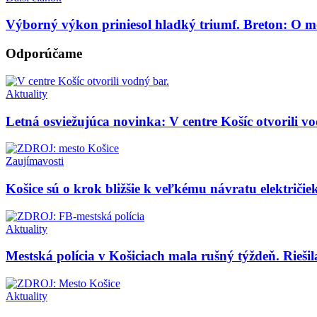
Výborný výkon priniesol hladký triumf. Breton: O m
Odporúčame
Aktuality
Letná osviežujúca novinka: V centre Košíc otvorili v
Zaujímavosti
Košice sú o krok bližšie k veľkému návratu električiek
Aktuality
Mestská polícia v Košiciach mala rušný týždeň. Riešila
Aktuality