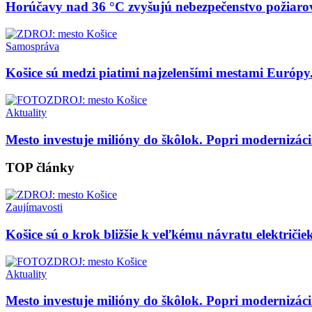
Horúčavy nad 36 °C zvyšujú nebezpečenstvo požiaro
Samospráva
Košice sú medzi piatimi najzelenšími mestami Európy
Aktuality
Mesto investuje milióny do škôlok. Popri modernizácii 
TOP články
Zaujímavosti
Košice sú o krok bližšie k veľkému návratu električiek
Aktuality
Mesto investuje milióny do škôlok. Popri modernizácii 