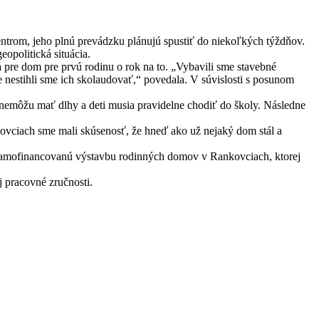
centrom, jeho plnú prevádzku plánujú spustiť do niekoľkých týždňov.
opolitická situácia.
e dom pre prvú rodinu o rok na to. „Vybavili sme stavebné
e nestihli sme ich skolaudovať,“ povedala. V súvislosti s posunom
 nemôžu mať dlhy a deti musia pravidelne chodiť do školy. Následne
vciach sme mali skúsenosť, že hneď ako už nejaký dom stál a
mofinancovanú výstavbu rodinných domov v Rankovciach, ktorej
 pracovné zručnosti.