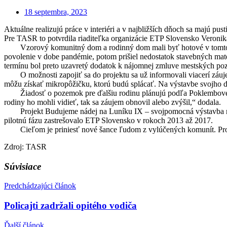
18 septembra, 2023
Aktuálne realizujú práce v interiéri a v najbližších dňoch sa majú p
Pre TASR to potvrdila riaditeľka organizácie ETP Slovensko Veronik
Vzorový komunitný dom a rodinný dom mali byť hotové v tomto roku
povolenie v dobe pandémie, potom prišiel nedostatok stavebných mater
termínu bol preto uzavretý dodatok k nájomnej zmluve mestských p
O možnosti zapojiť sa do projektu sa už informovali viacerí záujem
môžu získať mikropôžičku, ktorú budú splácať. Na výstavbe svojho 
Žiadosť o pozemok pre ďalšiu rodinu plánujú podľa Poklembovej po
rodiny ho mohli vidieť, tak sa záujem obnovil alebo zvýšil,“ dodala.
Projekt Budujeme nádej na Luníku IX – svojpomocná výstavba ro
pilotnú fázu zastrešovalo ETP Slovensko v rokoch 2013 až 2017.
Cieľom je priniesť nové šance ľudom z vylúčených komunít. Prostr
Zdroj: TASR
Súvisiace
Predchádzajúci článok
Policajti zadržali opitého vodiča
Ďalší článok