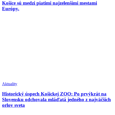
Košice sú medzi piatimi najzelenšími mestami
Európy.
Aktuality
Historický úspech Košickej ZOO: Po prvýkrát na
Slovensku odchovala mláďatá jedného z najväčších
orlov sveta