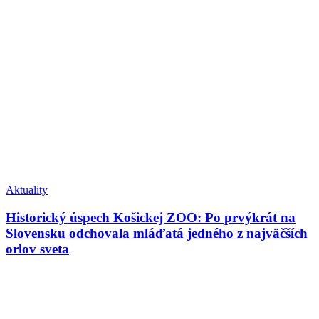
Aktuality
Historický úspech Košickej ZOO: Po prvýkrát na
Slovensku odchovala mláďatá jedného z najväčších
orlov sveta