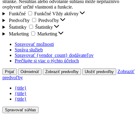
stránke. Nesúhlas alebo odvolanie súhlasu môže nepriaznivo
ovplyvniť určité vlastnosti a funkcie.
Funkčné
Funkčné
Vždy aktívny
Predvoľby
Predvoľby
Štatistiky
Štatistiky
Marketing
Marketing
Spravovať možnosti
Správa služieb
Spravovať {vendor_count} dodávateľov
Prečítajte si viac o týchto účeloch
Zobraziť
Prijať
Odmietnúť
Zobraziť predvoľby
Uložiť predvoľby
predvoľby
{title}
{title}
{title}
Spravovať súhlas