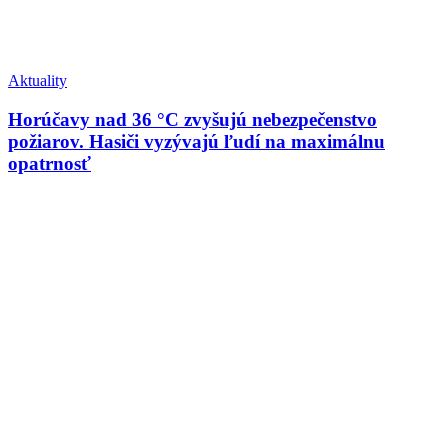
Aktuality
Horúčavy nad 36 °C zvyšujú nebezpečenstvo
požiarov. Hasiči vyzývajú ľudí na maximálnu
opatrnosť