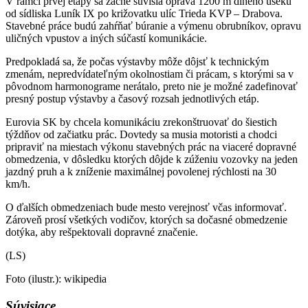
V rámci prvej etapy sa začne súvislá oprava 1200 m dlhého úseku
od sídliska Luník IX po križovatku ulíc Trieda KVP – Drabova.
Stavebné práce budú zahŕňať búranie a výmenu obrubníkov, opravu
uličných vpustov a iných súčastí komunikácie.
Predpokladá sa, že počas výstavby môže dôjsť k technickým
zmenám, nepredvídateľným okolnostiam či prácam, s ktorými sa v
pôvodnom harmonograme nerátalo, preto nie je možné zadefinovať
presný postup výstavby a časový rozsah jednotlivých etáp.
Eurovia SK by chcela komunikáciu zrekonštruovať do šiestich
týždňov od začiatku prác. Dovtedy sa musia motoristi a chodci
pripraviť na miestach výkonu stavebných prác na viaceré dopravné
obmedzenia, v dôsledku ktorých dôjde k zúženiu vozovky na jeden
jazdný pruh a k zníženie maximálnej povolenej rýchlosti na 30
km/h.
O ďalších obmedzeniach bude mesto verejnosť včas informovať.
Zároveň prosí všetkých vodičov, ktorých sa dočasné obmedzenie
dotýka, aby rešpektovali dopravné značenie.
(LS)
Foto (ilustr.): wikipedia
Súvisiace