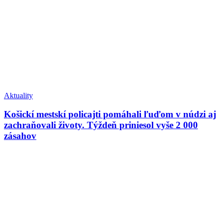
Aktuality
Košickí mestskí policajti pomáhali ľuďom v núdzi aj
zachraňovali životy. Týždeň priniesol vyše 2 000
zásahov