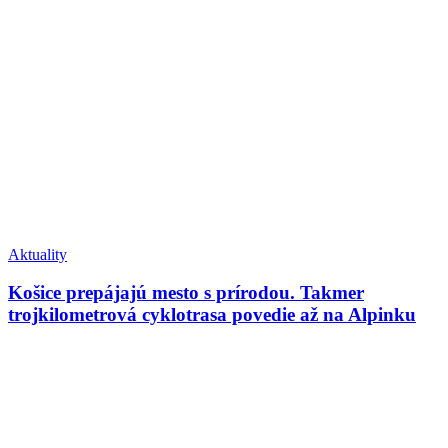
Aktuality
Košice prepájajú mesto s prírodou. Takmer
trojkilometrová cyklotrasa povedie až na Alpinku