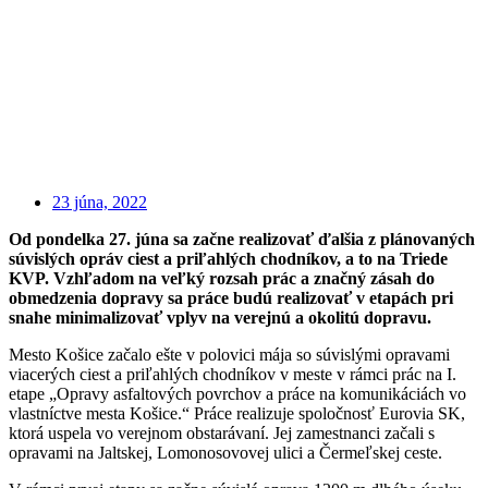
23 júna, 2022
Od pondelka 27. júna sa začne realizovať ďalšia z plánovaných
súvislých opráv ciest a priľahlých chodníkov, a to na Triede
KVP. Vzhľadom na veľký rozsah prác a značný zásah do
obmedzenia dopravy sa práce budú realizovať v etapách pri
snahe minimalizovať vplyv na verejnú a okolitú dopravu.
Mesto Košice začalo ešte v polovici mája so súvislými opravami
viacerých ciest a priľahlých chodníkov v meste v rámci prác na I.
etape „Opravy asfaltových povrchov a práce na komunikáciách vo
vlastníctve mesta Košice.“ Práce realizuje spoločnosť Eurovia SK,
ktorá uspela vo verejnom obstarávaní. Jej zamestnanci začali s
opravami na Jaltskej, Lomonosovovej ulici a Čermeľskej ceste.