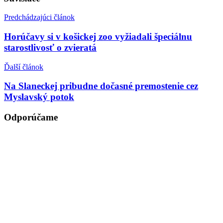
Predchádzajúci článok
Horúčavy si v košickej zoo vyžiadali špeciálnu
starostlivosť o zvieratá
Ďalší článok
Na Slaneckej pribudne dočasné premostenie cez
Myslavský potok
Odporúčame