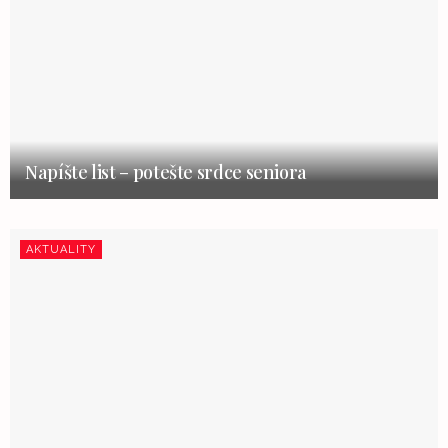
Napíšte list – potešte srdce seniora
AKTUALITY