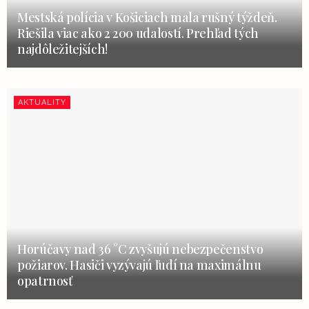
Mestská polícia v Košiciach mala rušný týždeň.
Riešila viac ako 2 200 udalostí. Prehľad tých
najdôležitejších!
AKTUALITY
Horúčavy nad 36 °C zvyšujú nebezpečenstvo
požiarov. Hasiči vyzývajú ľudí na maximálnu
opatrnosť