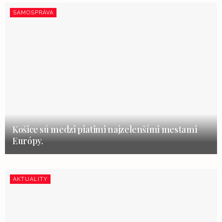
SAMOSPRÁVA
Košice sú medzi piatimi najzelenšími mestami
Európy.
AKTUALITY