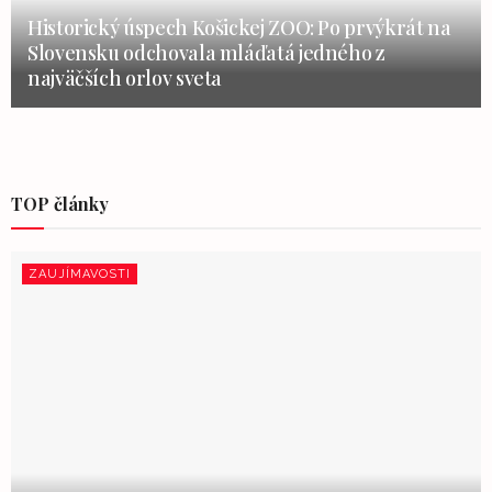
Historický úspech Košickej ZOO: Po prvýkrát na
Slovensku odchovala mláďatá jedného z
najväčších orlov sveta
TOP články
ZAUJÍMAVOSTI