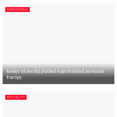
SAMOSPRÁVA
Košice sú medzi piatimi najzelenšími mestami
Európy.
AKTUALITY