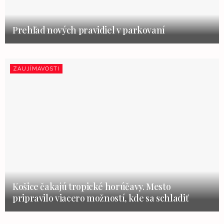
Prehľad nových pravidiel v parkovaní
ZAUJÍMAVOSTI
Košice čakajú tropické horúčavy. Mesto
pripravilo viacero možností, kde sa schladiť