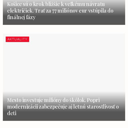
Košice sú o krok bližšie k veľkému návratu
električiek. Trať za 77 miliónov eur vstúpila do
finálnej fázy
AKTUALITY
Mesto investuje milióny do škôlok. Popri
modernizácii zabezpečuje aj letnú starostlivosť o
deti