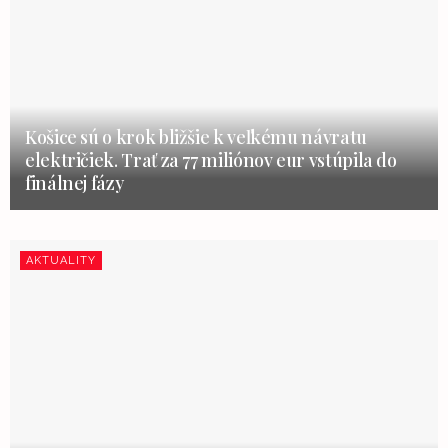
Košice sú o krok bližšie k veľkému návratu
električiek. Trať za 77 miliónov eur vstúpila do
finálnej fázy
AKTUALITY