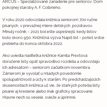
ARCUS – Špecializované zariadenie pre seniorov, Dom
pokojnej staroby A. F. Colbrieho.
V roku 2020 odovzdala knižnica seniorom 700 ručne
písaných, v prevažnej miere detských, pozdravov.
Minulý ročník – 2021 bol ešte úspešnejší, kedy listov
bolo skoro 950. Knižničná výzva Napíš list – poteš srdce
prebieha do konca októbra 2022.
Ako uviedla riaditeľka knižnice Kamila Prextová
doručené listy opäť spravodlivo rozdelia a odovzdajú
ich adresátom – seniorom začiatkom novembra.
Zámerom je vyvolať u mladých povedomie
spolupatričnosti a úcty k starším. Po predchádzajúcich
skúsenostiach knižnica už vie, že starkých potešia listy
písané aj kreslené alebo inak graficky spracované.
Hlavne nech sú veselé, svieže a úprimné.