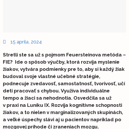
15 apríla, 2024
Stretli ste sa už s pojmom Feuersteinova metóda –
FIE? Ide o spôsob výučby, ktorá rozvíja myslenie
žiakov, vytvára podmienky pre to, aby si každý žiak
budoval svoje vlastné učebné stratégie,
podnecuje zvedavosť, samostatnosť, tvorivosť, učí
deti pracovať s chybou. Využíva individuálne
tempo a žiaci sa nehodnotia. Osvedčila sa už
v praxi na Luníku IX. Rozvíja kognitívne schopnosti
žiakov, a to nielen v marginalizovaných skupinách,
a veľké úspechy slávi aj u pacientov napríklad po
mozgovej príhode či zraneniach mozgu.