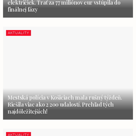
električiek. Trať za 77 miliónov eur vstúpila do
finálnej fázy
AKTUALITY
Mestská polícia v Košiciach mala rušný týždeň.
Riešila viac ako 2 200 udalostí. Prehľad tých
najdôležitejších!
AKTUALITY