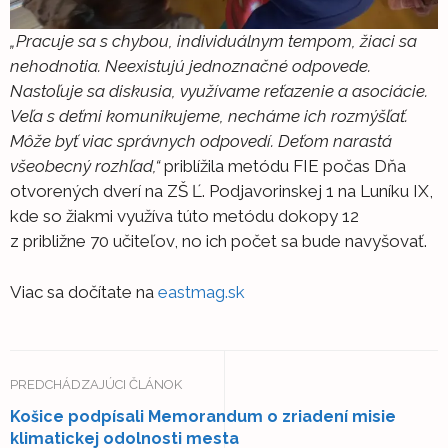
„Pracuje sa s chybou, individuálnym tempom, žiaci sa
nehodnotia. Neexistujú jednoznačné odpovede.
Nastoľuje sa diskusia, využívame reťazenie a asociácie.
Veľa s deťmi komunikujeme, necháme ich rozmýšľať.
Môže byť viac správnych odpovedí. Deťom narastá
všeobecný rozhľad,“
priblížila metódu FIE počas Dňa
otvorených dverí na ZŠ Ľ. Podjavorinskej 1 na Luníku IX,
kde so žiakmi využíva túto metódu dokopy 12
z približne 70 učiteľov, no ich počet sa bude navyšovať.
Viac sa dočítate na
eastmag.sk
PREDCHÁDZAJÚCI ČLÁNOK
Košice podpísali Memorandum o zriadení misie
klimatickej odolnosti mesta