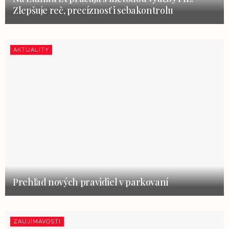
Zlepšuje reč, precíznosť i sebakontrolu
AKTUALITY
Prehľad nových pravidiel v parkovaní
ZAUJÍMAVOSTI