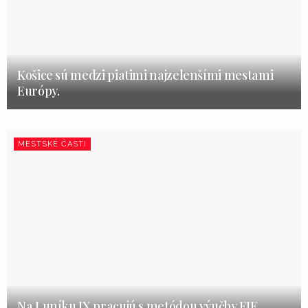
Košice sú medzi piatimi najzelenšími mestami
Európy.
MESTSKÉ ČASTI
Na Luníku IX pracujú s metódou výučby FIE.