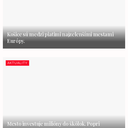
Košice sú medzi piatimi najzelenšími mestami
Európy.
AKTUALITY
Mesto investuje milióny do škôlok. Popri