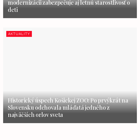
modernizácii zabezpečuje aj letnú starostlivosť o
deti
AKTUALITY
Historický úspech Košickej ZOO: Po prvýkrát na
Slovensku odchovala mláďatá jedného z
najväčších orlov sveta