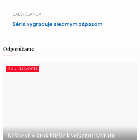
ĎALŠÍ ČLÁNOK
Séria vygraduje siedmym zápasom
Odporúčame
ZAUJÍMAVOSTI
Košice sú o krok bližšie k veľkému návratu