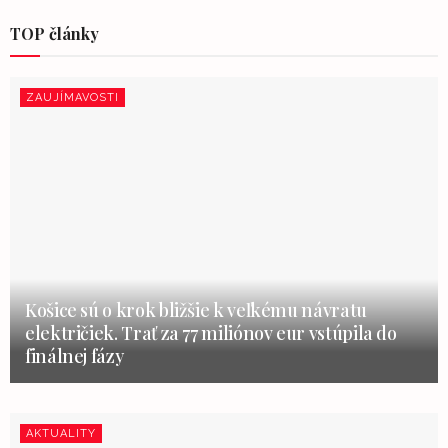
TOP články
ZAUJÍMAVOSTI
Košice sú o krok bližšie k veľkému návratu
električiek. Trať za 77 miliónov eur vstúpila do
finálnej fázy
AKTUALITY