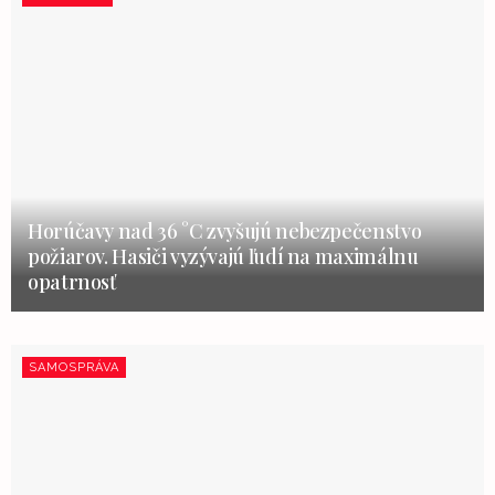
Horúčavy nad 36 °C zvyšujú nebezpečenstvo
požiarov. Hasiči vyzývajú ľudí na maximálnu
opatrnosť
SAMOSPRÁVA