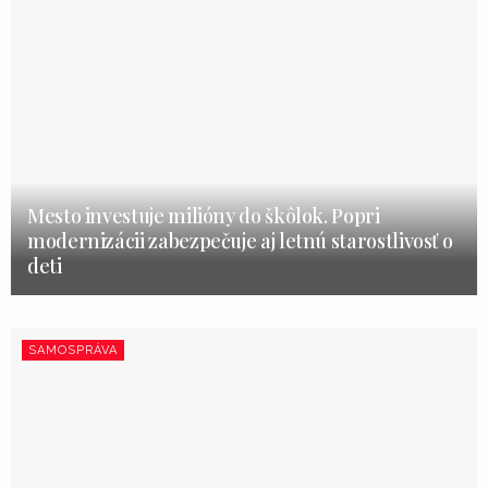
Mesto investuje milióny do škôlok. Popri
modernizácii zabezpečuje aj letnú starostlivosť o
deti
SAMOSPRÁVA