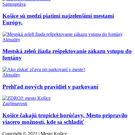
Samospráva
Košice sú medzi piatimi najzelenšími mestami
Európy.
Aktuality
Mestská zeleň žiada rešpektovanie zákazu vstupu do
fontány
Aktuality
Prehľad nových pravidiel v parkovaní
Zaujímavosti
Košice čakajú tropické horúčavy. Mesto pripravilo
viacero možností, kde sa schladiť
Copyright © 2021 | Mesto Košice