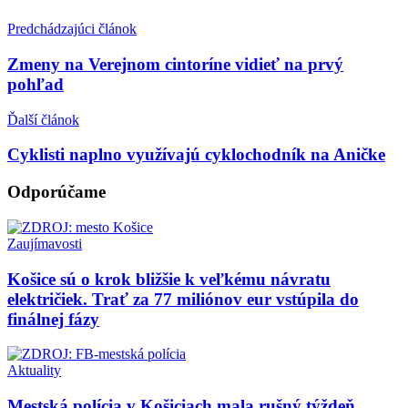
Predchádzajúci článok
Zmeny na Verejnom cintoríne vidieť na prvý
pohľad
Ďalší článok
Cyklisti naplno využívajú cyklochodník na Aničke
Odporúčame
Zaujímavosti
Košice sú o krok bližšie k veľkému návratu
električiek. Trať za 77 miliónov eur vstúpila do
finálnej fázy
Aktuality
Mestská polícia v Košiciach mala rušný týždeň.