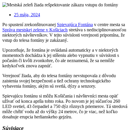
25 mája, 2024
Po spustení zrekonštruovanej
Spievajúca Fontána
v centre mesta sa
Správa mestskej zelene v Košiciach
stretáva s nedisciplinovanosťou
niektorých návštevníkov. V tejto súvislosti verejnosti pripomína, že
vstup do telesa fontány je zakázaný.
Upozorňuje, že fontána je ovládaná automaticky a v niektorých
momentoch dochádza k jej stíšeniu alebo vypnutiu v súvislosti s
počasím či kvôli zvonkohre, čo ale neznamená, že sa nemôže
kedykoľvek znova zapnúť.
Verejnosť žiada, aby do telesa fontány nevstupovala z dôvodu
zaistenia svojej bezpečnosti a tiež ochrany technologického
vybavenia fontány, akým sú svetlá, dýzy a senzory.
Spievajúcu fontánu si môžu Košičania i návštevníci mesta opäť
užívať od konca apríla tohto roka. Po novom je jej súčasťou 260
LED svetiel, 43 čerpadiel a 750 dýz rôznych priemerov. Tá stredová
môže chŕliť vodu až do výšky 24 metrov, čo je viac, než koľko
dosahuje erupcia herlianskeho gejzíru.
Súvisiace