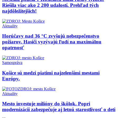
Riešila viac ako 2 200 udalostí. Prehľad tých
najdôležitejších!
Aktuality
Horúčavy nad 36 °C zvyšujú nebezpečenstvo
požiarov. Hasiči vyzývajú ľudí na maximálnu
opatrnosť
Samospráva
Košice sú medzi piatimi najzelenšími mestami
Európy.
Aktuality
Mesto investuje milióny do škôlok. Popri
modernizácii zabezpečuje aj letnú starostlivosť o deti