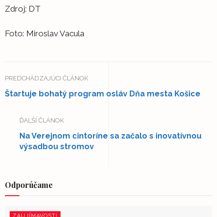
Zdroj: DT
Foto: Miroslav Vacula
PREDCHÁDZAJÚCI ČLÁNOK
Štartuje bohatý program osláv Dňa mesta Košice
ĎALŠÍ ČLÁNOK
Na Verejnom cintoríne sa začalo s inovatívnou
výsadbou stromov
Odporúčame
ZAUJÍMAVOSTI