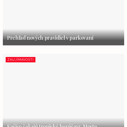
Prehľad nových pravidiel v parkovaní
ZAUJÍMAVOSTI
Košice čakajú tropické horúčavy. Mesto