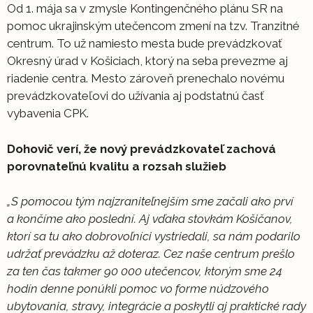
Od 1. mája sa v zmysle Kontingenčného plánu SR na
pomoc ukrajinským utečencom zmení na tzv. Tranzitné
centrum. To už namiesto mesta bude prevádzkovať
Okresný úrad v Košiciach, ktorý na seba prevezme aj
riadenie centra. Mesto zároveň prenechalo novému
prevádzkovateľovi do užívania aj podstatnú časť
vybavenia CPK.
Dohovič verí, že nový prevádzkovateľ zachová
porovnateľnú kvalitu a rozsah služieb
„S pomocou tým najzraniteľnejším sme začali ako prví
a končíme ako poslední. Aj vďaka stovkám Košičanov,
ktorí sa tu ako dobrovoľníci vystriedali, sa nám podarilo
udržať prevádzku až doteraz. Cez naše centrum prešlo
za ten čas takmer 90 000 utečencov, ktorým sme 24
hodín denne ponúkli pomoc vo forme núdzového
ubytovania, stravy, integrácie a poskytli aj praktické rady