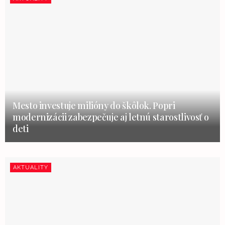
Mesto investuje milióny do škôlok. Popri
modernizácii zabezpečuje aj letnú starostlivosť o
deti
AKTUALITY