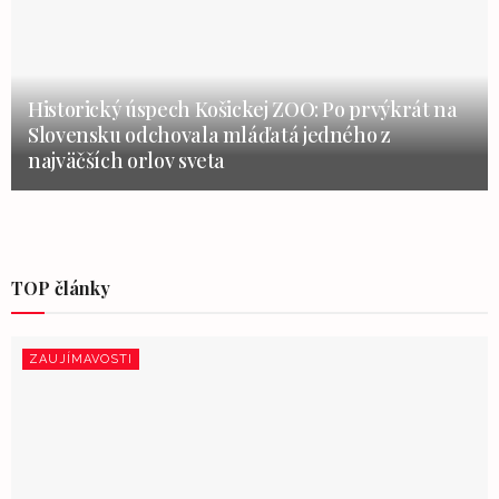
Historický úspech Košickej ZOO: Po prvýkrát na
Slovensku odchovala mláďatá jedného z
najväčších orlov sveta
TOP články
ZAUJÍMAVOSTI