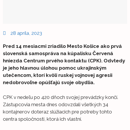
28 apríla, 2023
Pred 14 mesiacmi zriadilo Mesto Košice ako prvá
slovenská samospráva na kúpalisku Červená
hniezda Centrum prvého kontaktu (CPK). Odvtedy
je jeho hlavnou úlohou pomoc ukrajinským
utečencom, ktorí kvôli ruskej vojnovej agresii
nedobrovoľne opúšťajú svoje obydlia.
CPK v nedeľu po 420 dňoch svojej prevádzky končí.
Zástupcovia mesta dnes odovzdali všetkých 34
kontajnerov doteraz slúžiacich pre potreby tohto
centra spoločnosti, ktorá ich vlastní.