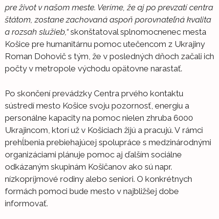
pre život v našom meste. Veríme, že aj po prevzatí centra
štátom, zostane zachovaná aspoň porovnateľná kvalita
a rozsah služieb,“
skonštatoval splnomocnenec mesta
Košice pre humanitárnu pomoc utečencom z Ukrajiny
Roman Dohovič s tým, že v posledných dňoch začali ich
počty v metropole východu opätovne narastať.
Po skončení prevádzky Centra prvého kontaktu
sústredí mesto Košice svoju pozornosť, energiu a
personálne kapacity na pomoc nielen zhruba 6000
Ukrajincom, ktorí už v Košiciach žijú a pracujú. V rámci
prehĺbenia prebiehajúcej spolupráce s medzinárodnými
organizáciami plánuje pomoc aj ďalším sociálne
odkázaným skupinám Košičanov ako sú napr.
nízkopríjmové rodiny alebo seniori. O konkrétnych
formách pomoci bude mesto v najbližšej dobe
informovať.