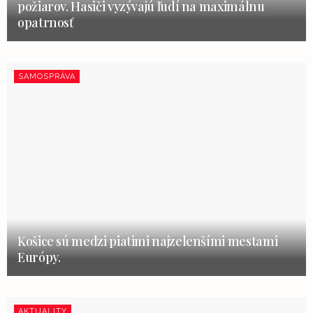
požiarov. Hasiči vyzývajú ľudí na maximálnu
opatrnosť
SAMOSPRÁVA
Košice sú medzi piatimi najzelenšími mestami
Európy.
AKTUALITY