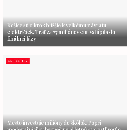
Košice sú o krok bližšie k veľkému návratu
električiek. Trať za 77 miliónov eur vstúpila do
finálnej fázy
AKTUALITY
Mesto investuje milióny do škôlok. Popri
modernizácii zabezpečuje aj letnú starostlivosť o