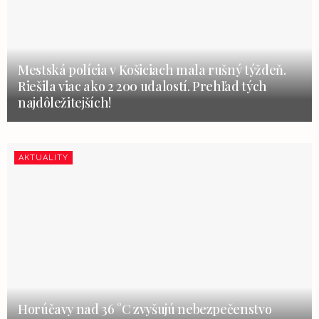
Mestská polícia v Košiciach mala rušný týždeň.
Riešila viac ako 2 200 udalostí. Prehľad tých
najdôležitejších!
AKTUALITY
Horúčavy nad 36 °C zvyšujú nebezpečenstvo