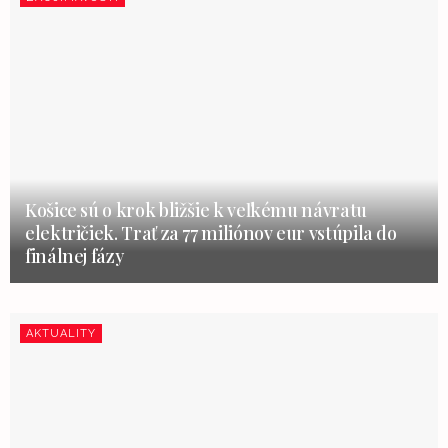
Košice sú o krok bližšie k veľkému návratu
električiek. Trať za 77 miliónov eur vstúpila do
finálnej fázy
AKTUALITY