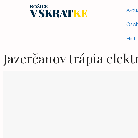
Aktua
Osob
Histó
Jazerčanov trápia elekt