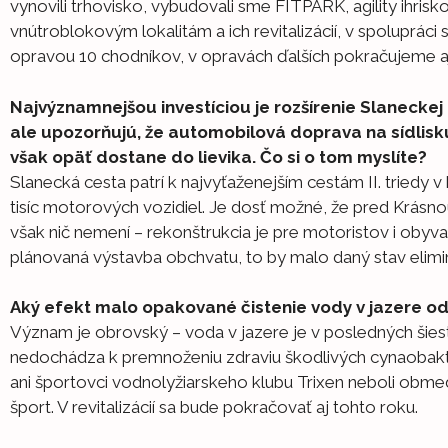
vynovili trhovisko, vybudovali sme FITPARK, agility ihris
vnútroblokovým lokalitám a ich revitalizácií, v spoluprác
opravou 10 chodníkov, v opravách ďalších pokračujeme a
Najvýznamnejšou investíciou je rozšírenie Slaneckej
ale upozorňujú, že automobilová doprava na sídlisku 
však opäť dostane do lievika. Čo si o tom myslíte?
Slanecká cesta patrí k najvyťaženejším cestám II. triedy v
tisíc motorových vozidiel. Je dosť možné, že pred Krásnou
však nič nemení – rekonštrukcia je pre motoristov i obyva
plánovaná výstavba obchvatu, to by malo daný stav elimi
Aký efekt malo opakované čistenie vody v jazere od 
Význam je obrovský – voda v jazere je v posledných šiest
nedochádza k premnoženiu zdraviu škodlivých cynaobakté
ani športovci vodnolyžiarskeho klubu Trixen neboli obmed
šport. V revitalizácií sa bude pokračovať aj tohto roku.