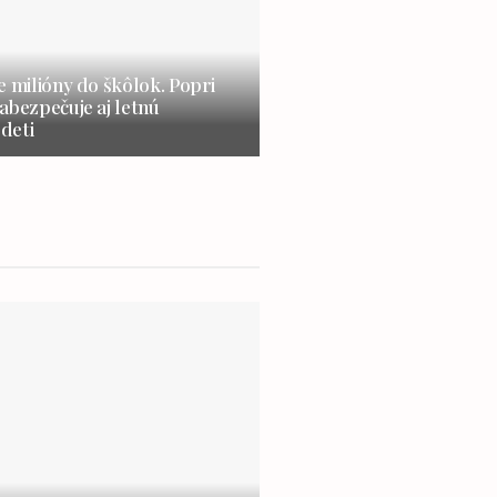
e milióny do škôlok. Popri
abezpečuje aj letnú
 deti