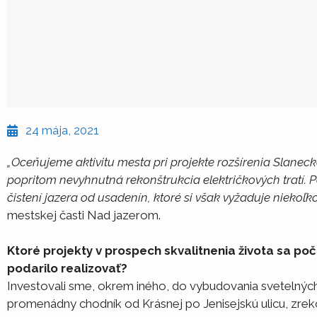
24 mája, 2021
„Oceňujeme aktivitu mesta pri projekte rozšírenia Slaneckej
popritom nevyhnutná rekonštrukcia električkových tratí. P
čistení jazera od usadenín, ktoré si však vyžaduje niekoľko
mestskej časti Nad jazerom.
Ktoré projekty v prospech skvalitnenia života sa p
podarilo realizovať?
Investovali sme, okrem iného, do vybudovania svetelných
promenádny chodník od Krásnej po Jenisejskú ulicu, zreko