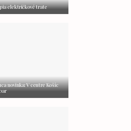
pia električkové trate
úca novinka: V centre Košíc
 bar