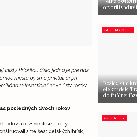
Letná osviežuj
otvorili vodný
ZAUJÍMAVOSTI
 cesty. Prioritou číslo jedna je pre nás
omoc mesta by sme privítali aj pri
Košice sú o kr
miliónové investície,“
hovorí starostka
električiek. Tr
do finálnej fáz
očas posledných dvoch rokov
AKTUALITY
 bodov a rozsvietili sme celý
nštruovali sme šesť detských ihrísk,