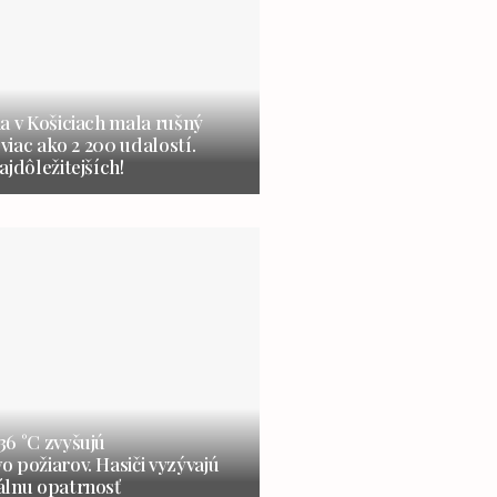
a v Košiciach mala rušný
 viac ako 2 200 udalostí.
ajdôležitejších!
6 °C zvyšujú
 požiarov. Hasiči vyzývajú
álnu opatrnosť