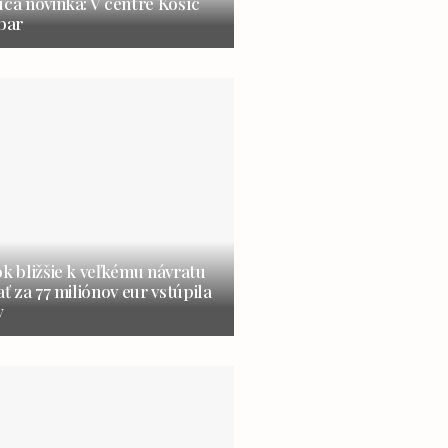
úca novinka: V centre Košíc
 bar
ok bližšie k veľkému návratu
ať za 77 miliónov eur vstúpila
y