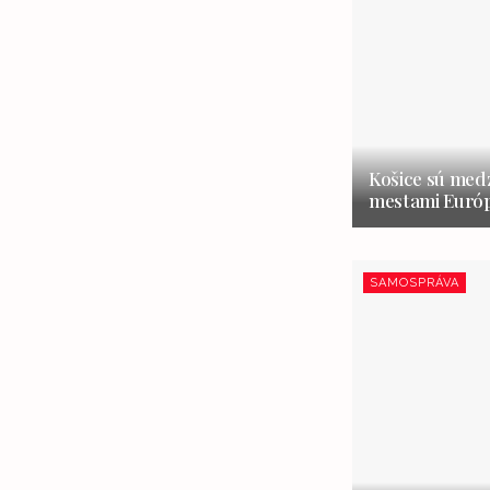
Košice sú medz
mestami Európ
SAMOSPRÁVA