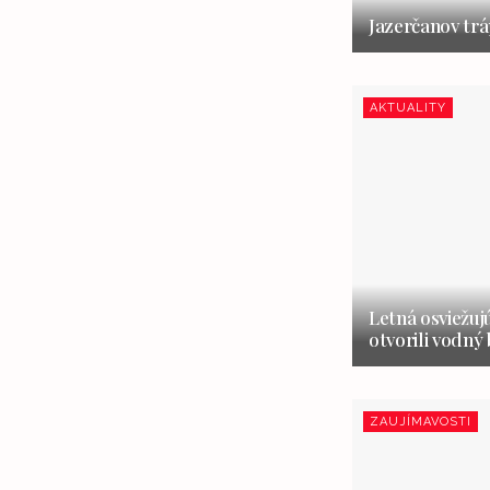
Jazerčanov trá
AKTUALITY
Letná osviežuj
otvorili vodný
ZAUJÍMAVOSTI