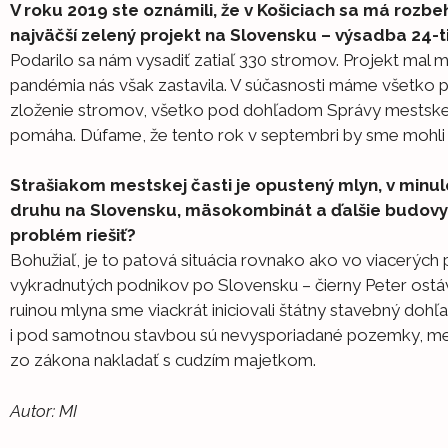
V roku 2019 ste oznámili, že v Košiciach sa má ro
najväčší zelený projekt na Slovensku – výsadba 24-ti
Podarilo sa nám vysadiť zatiaľ 330 stromov. Projekt mal 
pandémia nás však zastavila. V súčasnosti máme všetko pr
zloženie stromov, všetko pod dohľadom Správy mestske
pomáha. Dúfame, že tento rok v septembri by sme mohli
Strašiakom mestskej časti je opustený mlyn, v minul
druhu na Slovensku, mäsokombinát a ďalšie budovy 
problém riešiť?
Bohužiaľ, je to patová situácia rovnako ako vo viacerých
vykradnutých podnikov po Slovensku – čierny Peter ostáv
ruinou mlyna sme viackrát iniciovali štátny stavebný dohľad, 
i pod samotnou stavbou sú nevysporiadané pozemky, me
zo zákona nakladať s cudzím majetkom.
Autor: MI