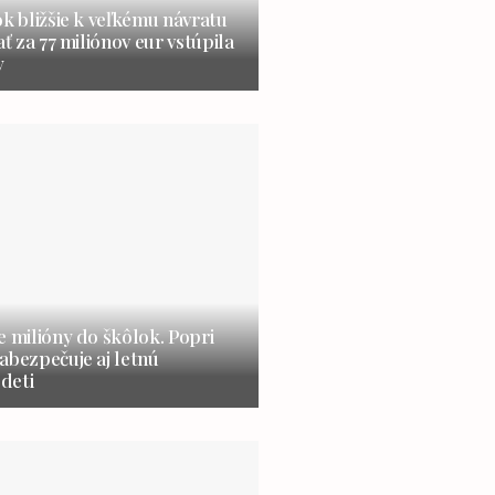
ok bližšie k veľkému návratu
ať za 77 miliónov eur vstúpila
y
e milióny do škôlok. Popri
abezpečuje aj letnú
 deti