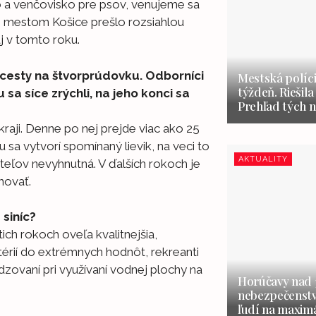
ko a venčovisko pre psov, venujeme sa
i s mestom Košice prešlo rozsiahlou
j v tomto roku.
 cesty na štvorprúdovku. Odborníci
Mestská políci
týždeň. Riešila
sa síce zrýchli, na jeho konci sa
Prehľad tých n
 kraji. Denne po nej prejde viac ako 25
 sa vytvorí spomínaný lievik, na veci to
AKTUALITY
teľov nevyhnutná. V ďalších rokoch je
novať.
siníc?
ich rokoch oveľa kvalitnejšia,
rií do extrémnych hodnôt, rekreanti
zovaní pri využívaní vodnej plochy na
Horúčavy nad 3
nebezpečenstvo
ľudí na maxim