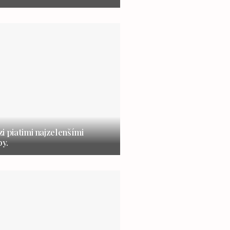
i piatimi najzelenšími
y.