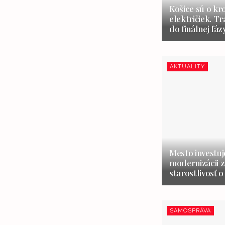
Košice sú o kr
električiek. Tr
do finálnej fáz
AKTUALITY
Mesto investuj
modernizácii z
starostlivosť o
SAMOSPRÁVA