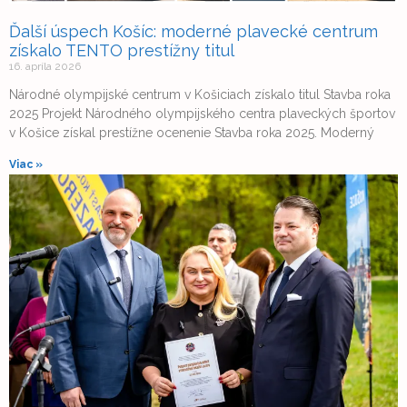
Ďalší úspech Košíc: moderné plavecké centrum
získalo TENTO prestížny titul
16. apríla 2026
Národné olympijské centrum v Košiciach získalo titul Stavba roka
2025 Projekt Národného olympijského centra plaveckých športov
v Košice získal prestížne ocenenie Stavba roka 2025. Moderný
Viac »