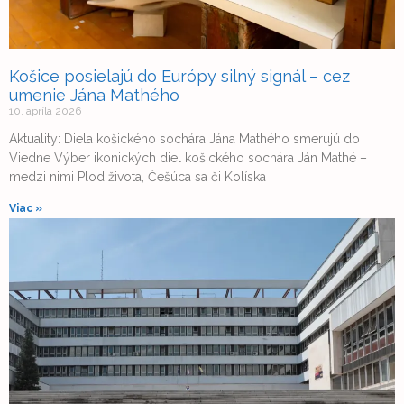
Košice posielajú do Európy silný signál – cez
umenie Jána Mathého
10. apríla 2026
Aktuality: Diela košického sochára Jána Mathého smerujú do
Viedne Výber ikonických diel košického sochára Ján Mathé –
medzi nimi Plod života, Češúca sa či Kolíska
Viac »