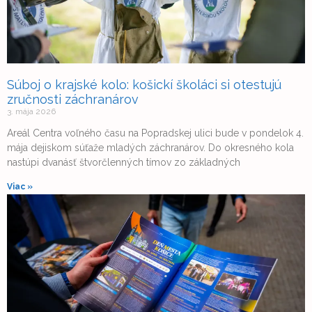
Súboj o krajské kolo: košickí školáci si otestujú
zručnosti záchranárov
3. mája 2026
Areál Centra voľného času na Popradskej ulici bude v pondelok 4.
mája dejiskom súťaže mladých záchranárov. Do okresného kola
nastúpi dvanásť štvorčlenných tímov zo základných
Viac »