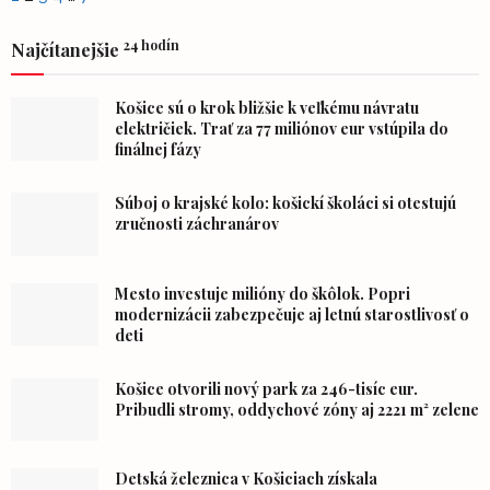
24 hodín
Najčítanejšie
Košice sú o krok bližšie k veľkému návratu
električiek. Trať za 77 miliónov eur vstúpila do
finálnej fázy
Súboj o krajské kolo: košickí školáci si otestujú
zručnosti záchranárov
Mesto investuje milióny do škôlok. Popri
modernizácii zabezpečuje aj letnú starostlivosť o
deti
Košice otvorili nový park za 246-tisíc eur.
Pribudli stromy, oddychové zóny aj 2221 m² zelene
Detská železnica v Košiciach získala