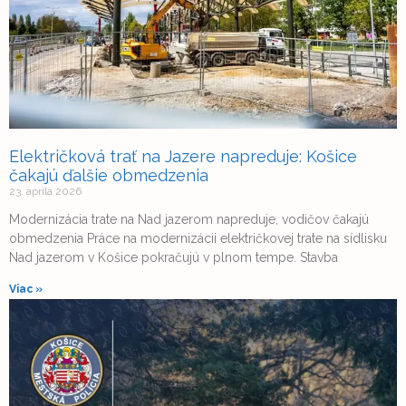
Električková trať na Jazere napreduje: Košice
čakajú ďalšie obmedzenia
23. apríla 2026
Modernizácia trate na Nad jazerom napreduje, vodičov čakajú
obmedzenia Práce na modernizácii električkovej trate na sídlisku
Nad jazerom v Košice pokračujú v plnom tempe. Stavba
Viac »