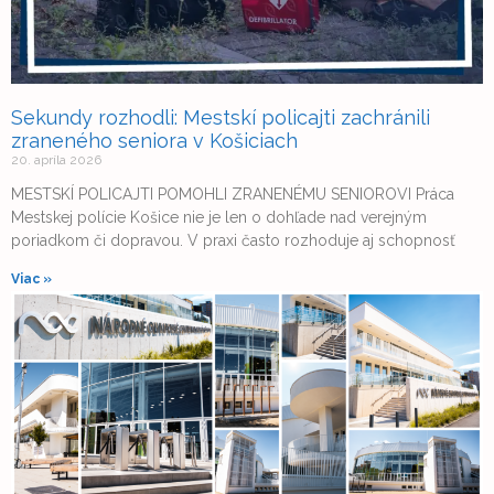
Sekundy rozhodli: Mestskí policajti zachránili
zraneného seniora v Košiciach
20. apríla 2026
MESTSKÍ POLICAJTI POMOHLI ZRANENÉMU SENIOROVI Práca
Mestskej polície Košice nie je len o dohľade nad verejným
poriadkom či dopravou. V praxi často rozhoduje aj schopnosť
Viac »