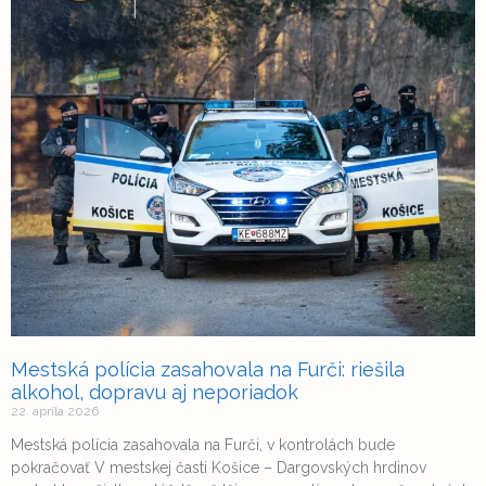
Mestská polícia zasahovala na Furči: riešila
alkohol, dopravu aj neporiadok
22. apríla 2026
Mestská polícia zasahovala na Furči, v kontrolách bude
pokračovať V mestskej časti Košice – Dargovských hrdinov