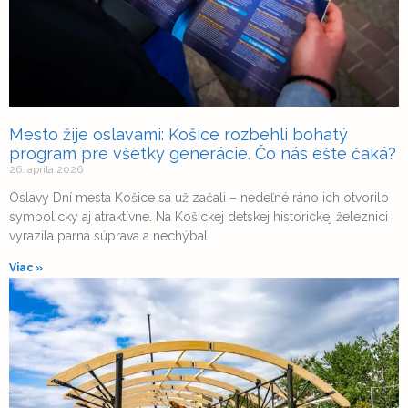
Mesto žije oslavami: Košice rozbehli bohatý
program pre všetky generácie. Čo nás ešte čaká?
26. apríla 2026
Oslavy Dní mesta Košice sa už začali – nedeľné ráno ich otvorilo
symbolicky aj atraktívne. Na Košickej detskej historickej železnici
vyrazila parná súprava a nechýbal
Viac »