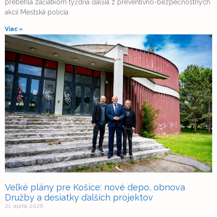
prebehla začiatkom týždňa ďalšia z preventívno-bezpečnostných
akcií Mestská polícia
Viac »
Veľké plány pre Košice: nové depo, obnova
Družby a desiatky ďalších projektov
21. apríla 2026