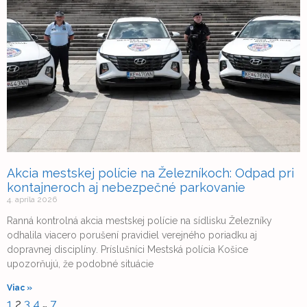
Akcia mestskej polície na Železníkoch: Odpad pri
kontajneroch aj nebezpečné parkovanie
4. apríla 2026
Ranná kontrolná akcia mestskej polície na sídlisku Železníky
odhalila viacero porušení pravidiel verejného poriadku aj
dopravnej disciplíny. Príslušníci Mestská polícia Košice
upozorňujú, že podobné situácie
Viac »
1
2
3
4
…
7