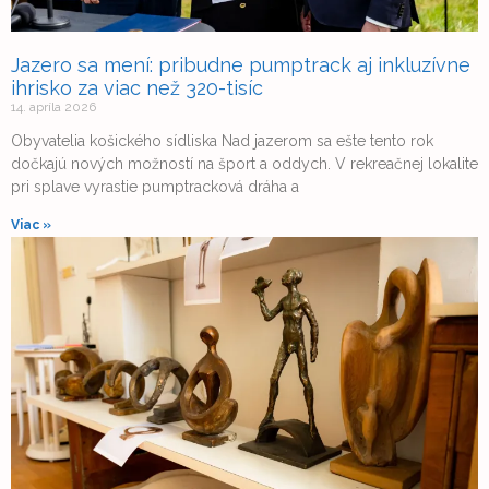
Jazero sa mení: pribudne pumptrack aj inkluzívne
ihrisko za viac než 320-tisíc
14. apríla 2026
Obyvatelia košického sídliska Nad jazerom sa ešte tento rok
dočkajú nových možností na šport a oddych. V rekreačnej lokalite
pri splave vyrastie pumptracková dráha a
Viac »