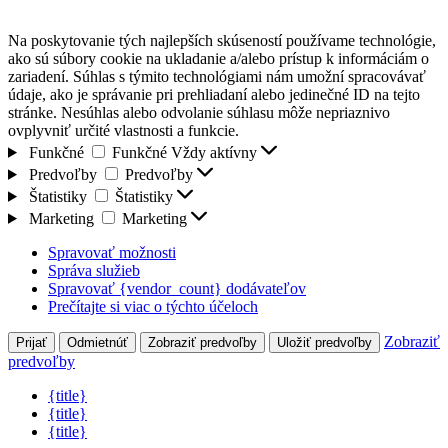
Na poskytovanie tých najlepších skúseností používame technológie,
ako sú súbory cookie na ukladanie a/alebo prístup k informáciám o
zariadení. Súhlas s týmito technológiami nám umožní spracovávať
údaje, ako je správanie pri prehliadaní alebo jedinečné ID na tejto
stránke. Nesúhlas alebo odvolanie súhlasu môže nepriaznivo
ovplyvniť určité vlastnosti a funkcie.
Funkčné
Funkčné
Vždy aktívny
Predvoľby
Predvoľby
Štatistiky
Štatistiky
Marketing
Marketing
Spravovať možnosti
Správa služieb
Spravovať {vendor_count} dodávateľov
Prečítajte si viac o týchto účeloch
Zobraziť
Prijať
Odmietnúť
Zobraziť predvoľby
Uložiť predvoľby
predvoľby
{title}
{title}
{title}