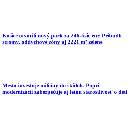
Košice otvorili nový park za 246-tisíc eur. Pribudli
stromy, oddychové zóny aj 2221 m² zelene
Mesto investuje milióny do škôlok. Popri
modernizácii zabezpečuje aj letnú starostlivosť o deti