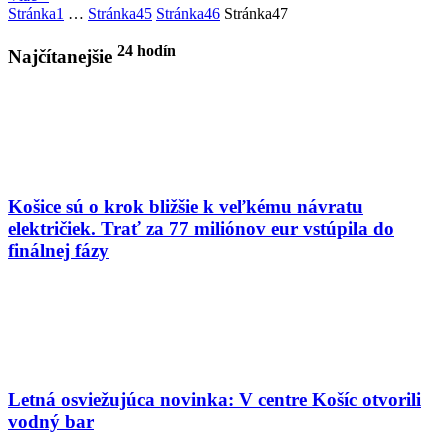
Stránka
1
…
Stránka
45
Stránka
46
Stránka
47
24 hodín
Najčítanejšie
Košice sú o krok bližšie k veľkému návratu
električiek. Trať za 77 miliónov eur vstúpila do
finálnej fázy
Letná osviežujúca novinka: V centre Košíc otvorili
vodný bar