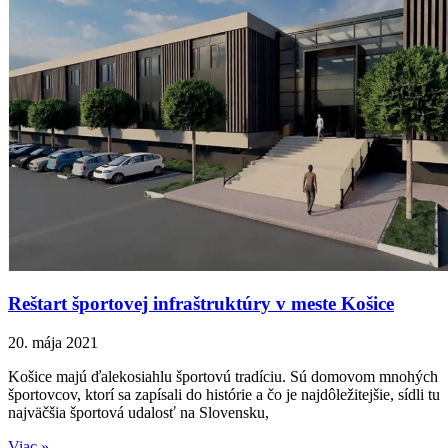
Reštart športovej infraštruktúry v meste Košice
20. mája 2021
Košice majú ďalekosiahlu športovú tradíciu. Sú domovom mnohých
športovcov, ktorí sa zapísali do histórie a čo je najdôležitejšie, sídli tu
najväčšia športová udalosť na Slovensku,
Viac »