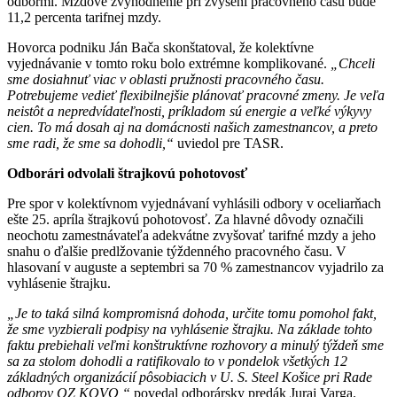
odbormi. Mzdové zvýhodnenie pri zvýšení pracovného času bude
11,2 percenta tarifnej mzdy.
Hovorca podniku Ján Bača skonštatoval, že kolektívne
vyjednávanie v tomto roku bolo extrémne komplikované.
„Chceli
sme dosiahnuť viac v oblasti pružnosti pracovného času.
Potrebujeme vedieť flexibilnejšie plánovať pracovné zmeny. Je veľa
neistôt a nepredvídateľnosti, príkladom sú energie a veľké výkyvy
cien. To má dosah aj na domácnosti našich zamestnancov, a preto
sme radi, že sme sa dohodli,“
uviedol pre TASR.
Odborári odvolali štrajkovú pohotovosť
Pre spor v kolektívnom vyjednávaní vyhlásili odbory v oceliarňach
ešte 25. apríla štrajkovú pohotovosť. Za hlavné dôvody označili
neochotu zamestnávateľa adekvátne zvyšovať tarifné mzdy a jeho
snahu o ďalšie predlžovanie týždenného pracovného času. V
hlasovaní v auguste a septembri sa 70 % zamestnancov vyjadrilo za
vyhlásenie štrajku.
„Je to taká silná kompromisná dohoda, určite tomu pomohol fakt,
že sme vyzbierali podpisy na vyhlásenie štrajku. Na základe tohto
faktu prebiehali veľmi konštruktívne rozhovory a minulý týždeň sme
sa za stolom dohodli a ratifikovalo to v pondelok všetkých 12
základných organizácií pôsobiacich v U. S. Steel Košice pri Rade
odborov OZ KOVO,“
povedal odborársky predák Juraj Varga.