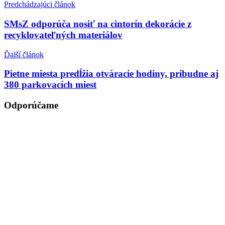
Predchádzajúci článok
SMsZ odporúča nosiť na cintorín dekorácie z
recyklovateľných materiálov
Ďalší článok
Pietne miesta predĺžia otváracie hodiny, pribudne aj
380 parkovacích miest
Odporúčame