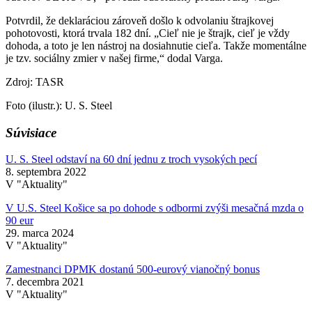
Potvrdil, že deklaráciou zároveň došlo k odvolaniu štrajkovej
pohotovosti, ktorá trvala 182 dní. „Cieľ nie je štrajk, cieľ je vždy
dohoda, a toto je len nástroj na dosiahnutie cieľa. Takže momentálne
je tzv. sociálny zmier v našej firme,“ dodal Varga.
Zdroj: TASR
Foto (ilustr.): U. S. Steel
Súvisiace
U. S. Steel odstaví na 60 dní jednu z troch vysokých pecí
8. septembra 2022
V "Aktuality"
V U.S. Steel Košice sa po dohode s odbormi zvýši mesačná mzda o
90 eur
29. marca 2024
V "Aktuality"
Zamestnanci DPMK dostanú 500-eurový vianočný bonus
7. decembra 2021
V "Aktuality"