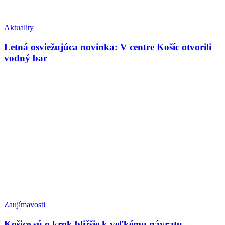
Aktuality
Letná osviežujúca novinka: V centre Košíc otvorili
vodný bar
Zaujímavosti
Košice sú o krok bližšie k veľkému návratu