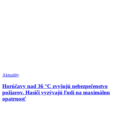
Aktuality
Horúčavy nad 36 °C zvyšujú nebezpečenstvo
požiarov. Hasiči vyzývajú ľudí na maximálnu
opatrnosť