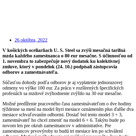
26 októbra, 2022
V košických oceliarňach U. S. Steel sa zvýši mesačná tarifná
mzda každého zamestnanca o 80 eur mesačne. S účinnosťou od
1. novembra to zabezpečuje nový dodatok ku kolektívnej
zmluve, ktorý v pondelok (24. 10.) podpísali zástupcovia
odborov a zamestnávateľa.
Súčasťou dohody podľa odborov je aj vyplatenie jednorazovej
odmeny vo výške 100 eur. Za prácu v rozšírených špecifických
profesiách sa mzdové zvýhodnenie zvýšilo na 30 eur mesačne.
Možné predĺženie pracovného času zamestnávateľom o dve hodiny
týždenne sa mení na model štyri mesiace oznámením plus ďalšie dva
mesiace schvaľovaním odbormi. Dosiaľ bol tento model 3 + 3,
zamestnávateľ ho chcel zmeniť na model 6 + 6. Takýto bude po
novom len pre okruh zamestnancov v administratíve. Pre
zamestnancov prvovýroby to budú tri mesiace len po schválení