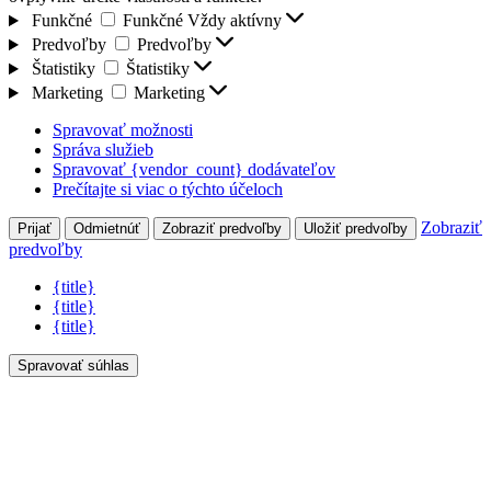
Funkčné
Funkčné
Vždy aktívny
Predvoľby
Predvoľby
Štatistiky
Štatistiky
Marketing
Marketing
Spravovať možnosti
Správa služieb
Spravovať {vendor_count} dodávateľov
Prečítajte si viac o týchto účeloch
Zobraziť
Prijať
Odmietnúť
Zobraziť predvoľby
Uložiť predvoľby
predvoľby
{title}
{title}
{title}
Spravovať súhlas