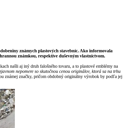
apodobeniny známych plastových stavebníc. Ako informovala
 ochrannou známkou, respektíve duševným vlastníctvom.
ch našli aj iný druh falošného tovaru, a to plastové emblémy na
zjavnom nepomere so skutočnou cenou originálov, ktorá sa na trhu
ou známej značky, pričom obdobný originálny výrobok by podľa jej