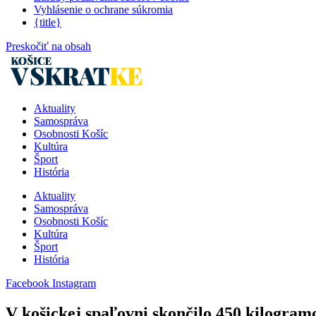
Vyhlásenie o ochrane súkromia
{title}
Preskočiť na obsah
Aktuality
Samospráva
Osobnosti Košíc
Kultúra
Šport
História
Aktuality
Samospráva
Osobnosti Košíc
Kultúra
Šport
História
Facebook
Instagram
V košickej spaľovni skončilo 450 kilogramo