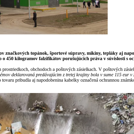
kátov značkových topánok, športové súpravy, mikiny, tepláky aj n
o 450 kilogramov falzifikátov porušujúcich práva v súvislosti s
ostriedkoch, obchodoch a poštových zásielkach. V poštových zásielka
ov deklarovaná predávajúcim z tretej krajiny bola v sume 115 eur v 
o tovaru pribudla aj napodobenina kabelky označená ochrannou známk