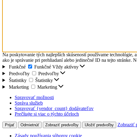
Na poskytovanie tých najlepších skúseností používame technológie, a
ako je správanie pri prehliadaní alebo jedinečné ID na tejto stránke. 
Funkčné
Funkčné
Vždy aktívny
Predvoľby
Predvoľby
Štatistiky
Štatistiky
Marketing
Marketing
Spravovať možnosti
Správa služieb
Spravovať {vendor_count} dodávateľov
Prečítajte si viac o týchto účeloch
Zobraziť 
Prijať
Odmietnúť
Zobraziť predvoľby
Uložiť predvoľby
Zásady používania súborov cookie