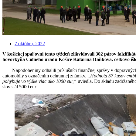
7 októbra, 2022
V košickej spaľovni tento týždeň zlikvidovali 302 párov falzifi
hovorkyňa Colného úradu Košice Katarína Daňková, celkovo išlo 
Napodobeniny odhalili príslušníci finančnej správy v dopravných pr
automobily s označením ochrannej známky.
„Hodnota 57 kusov emblém
pohybuje vo výške viac ako 1000 eur,“
uviedla. Do skladu zadržanéh
slov stál 5000 eur.