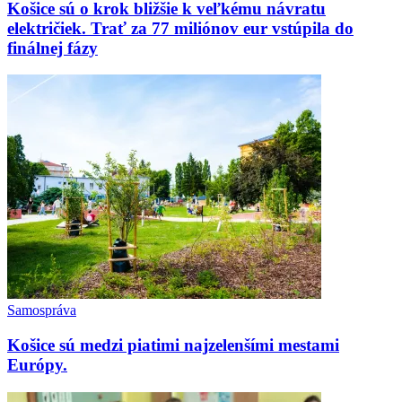
Košice sú o krok bližšie k veľkému návratu
električiek. Trať za 77 miliónov eur vstúpila do
finálnej fázy
Samospráva
Košice sú medzi piatimi najzelenšími mestami
Európy.