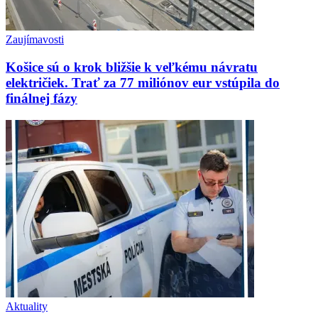
Zaujímavosti
Košice sú o krok bližšie k veľkému návratu
električiek. Trať za 77 miliónov eur vstúpila do
finálnej fázy
Aktuality