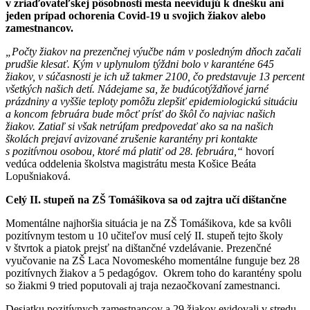
v zriaďovateľskej pôsobnosti mesta neevidujú k dnešku ani
jeden prípad ochorenia
Covid-19 u svojich žiakov alebo
zamestnancov.
„Počty žiakov na prezenčnej výučbe nám v posledným dňoch začali
prudšie klesať. Kým v uplynulom týždni bolo v karanténe 645
žiakov, v súčasnosti je ich už takmer 2100, čo predstavuje 13 percent
všetkých našich detí. Nádejame sa, že budúcotýždňové jarné
prázdniny a vyššie teploty pomôžu zlepšiť epidemiologickú situáciu
a koncom februára bude môcť prísť do škôl čo najviac našich
žiakov. Zatiaľ si však netrúfam predpovedať ako sa na našich
školách prejaví avizované zrušenie karantény pri kontakte
s pozitívnou osobou, ktoré má platiť od 28. februára,“
hovorí
vedúca oddelenia školstva magistrátu mesta Košice Beáta
Lopušniaková.
Celý II. stupeň na ZŠ Tomášikova sa od zajtra učí dištančne
Momentálne najhoršia situácia je na ZŠ Tomášikova, kde sa kvôli
pozitívnym testom u 10 učiteľov musí celý II. stupeň tejto školy
v štvrtok a piatok prejsť na dištančné vzdelávanie. Prezenčné
vyučovanie na ZŠ Laca Novomeského momentálne funguje bez 28
pozitívnych žiakov a 5 pedagógov. Okrem toho do karantény spolu
so žiakmi 9 tried poputovali aj traja nezaočkovaní zamestnanci.
Desiatku pozitívnych zamestnancov a 29 žiakov evidovali v stredu