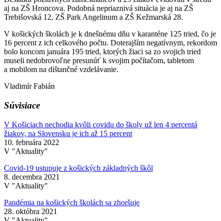
aj na ZŠ Hroncova. Podobná nepriaznivá situácia je aj na ZŠ
Trebišovská 12, ZŠ Park Angelinum a ZŠ Kežmarská 28.
V košických školách je k dnešnému dňu v karanténe 125 tried, čo je
16 percent z ich celkového počtu. Doterajším negatívnym, rekordom
bolo koncom januára 195 tried, ktorých žiaci sa zo svojich tried
museli nedobrovoľne presunúť k svojim počítačom, tabletom
a mobilom na dištančné vzdelávanie.
Vladimír Fabián
Súvisiace
V Košiciach nechodia kvôli covidu do školy už len 4 percentá
žiakov, na Slovensku je ich až 15 percent
10. februára 2022
V "Aktuality"
Covid-19 ustupuje z košických základných škôl
8. decembra 2021
V "Aktuality"
Pandémia na košických školách sa zhoršuje
28. októbra 2021
V "Aktuality"