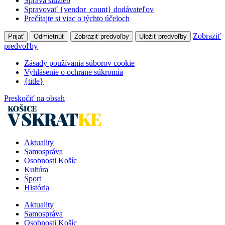
Správa služieb
Spravovať {vendor_count} dodávateľov
Prečítajte si viac o týchto účeloch
Zobraziť
Prijať
Odmietnúť
Zobraziť predvoľby
Uložiť predvoľby
predvoľby
Zásady používania súborov cookie
Vyhlásenie o ochrane súkromia
{title}
Preskočiť na obsah
Aktuality
Samospráva
Osobnosti Košíc
Kultúra
Šport
História
Aktuality
Samospráva
Osobnosti Košíc