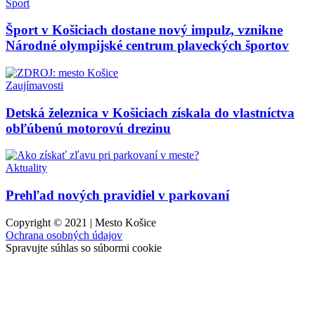
Šport
Šport v Košiciach dostane nový impulz, vznikne
Národné olympijské centrum plaveckých športov
Zaujímavosti
Detská železnica v Košiciach získala do vlastníctva
obľúbenú motorovú drezinu
Aktuality
Prehľad nových pravidiel v parkovaní
Copyright © 2021 | Mesto Košice
Ochrana osobných údajov
Spravujte súhlas so súbormi cookie