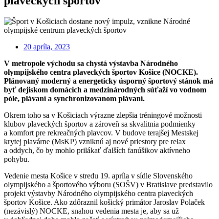
plaveckých športov
20 apríla, 2023
V metropole východu sa chystá výstavba Národného
olympijského centra plaveckých športov Košice (NOCKE).
Plánovaný moderný a energeticky úsporný športový stánok má
byť dejiskom domácich a medzinárodných súťaží vo vodnom
póle, plávaní a synchronizovanom plávaní.
Okrem toho sa v Košiciach výrazne zlepšia tréningové možnosti
klubov plaveckých športov a zároveň sa skvalitnia podmienky
a komfort pre rekreačných plavcov. V budove terajšej Mestskej
krytej plavárne (MsKP) vzniknú aj nové priestory pre relax
a oddych, čo by mohlo prilákať ďalších fanúšikov aktívneho
pohybu.
Vedenie mesta Košice v stredu 19. apríla v sídle Slovenského
olympijského a športového výboru (SOŠV) v Bratislave predstavilo
projekt výstavby Národného olympijského centra plaveckých
športov Košice. Ako zdôraznil košický primátor Jaroslav Polaček
(nezávislý) NOCKE, snahou vedenia mesta je, aby sa už