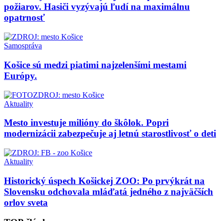
požiarov. Hasiči vyzývajú ľudí na maximálnu
opatrnosť
Samospráva
Košice sú medzi piatimi najzelenšími mestami
Európy.
Aktuality
Mesto investuje milióny do škôlok. Popri
modernizácii zabezpečuje aj letnú starostlivosť o deti
Aktuality
Historický úspech Košickej ZOO: Po prvýkrát na
Slovensku odchovala mláďatá jedného z najväčších
orlov sveta