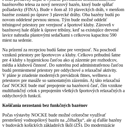
bazénového telesa za nový nerezový bazén, ktorý bude spĺňať
požiadavky (FINA). Bude v ňom až 10 plaveckých dráh, v menšom
bazéne zostanú po úprave 3 plavecké dráhy. Oba bazény budú po
novom oddelené pevnou stenou. Tým bude možné oddeliť
tréningové priestory pre verejnosť a športové kluby. Zároveň v
bazénovej hale dôjde k úprave tribúny, keď sa existujúce drevené
lavice nahradia plastovými sedačkami s celkovou kapacitou 590
miest na sedenie.
Na prízemí za recepciou budú šatne pre verejnosť. Na poschodí
vzniknú priestory pre športovcov a kluby. Celkovo pribudnú šatne
pre 4 kluby s hygienickou časťou ako aj zázemie pre rozhodcov,
média a klubovú činnosť. Do suterénu pod administratívnou časťou
budú premiestnené priestory pre oddychové a relaxačné aktivity.
V pláne je zriadenie moderných prevádzok fitnes, wellness a
priestorov pre masáže so samostatným zázemím. Aj táto relaxačná
časť NOCKE bude mať prepojenie na bazénovú časť, čím vznikne
multifunkčný celok s prepojením všetkých športových relaxačných a
oddychových funkcií.
Košičania nezostanú bez funkčných bazénov
Počas výstavby NOCKE bude možné celoročne využívať
prestrešený vodnopólový bazén na „čéhačku“, ale aj ďalšie bazény
v budovách košických základných škôl (ZŠ). Do modernizácie