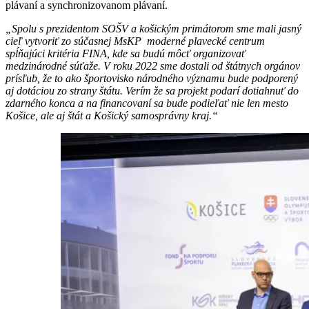
plávaní a synchronizovanom plávaní.
„Spolu s prezidentom SOŠV a košickým primátorom sme mali jasný
cieľ vytvoriť zo súčasnej MsKP moderné plavecké centrum
spĺňajúci kritéria FINA, kde sa budú môcť organizovať
medzinárodné súťaže. V roku 2022 sme dostali od štátnych orgánov
prísľub, že to ako športovisko národného významu bude podporený
aj dotáciou zo strany štátu. Verím že sa projekt podarí dotiahnuť do
zdarného konca a na financovaní sa bude podieľať nie len mesto
Košice, ale aj štát a Košický samosprávny kraj.“