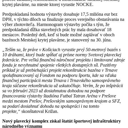
krytej plavárne, na mieste ktorej vyrastie NOCKE.
Predpokladaná hodnota výstavby dosahuje 17,5 milióna eur bez
DPH, v týchto dňoch sa finalizuje proces verejného obstarávania na
výber zhotoviteľa. Harmonogram výstavby počíta s tým, že
predpokladaná dĺžka stavebných prác by mala dosahovať 18
mesiacov. Posledný deň, keď si bude možné zaplávať v oboch
bazénoch Mestskej krytej plavárne, je stanovený na 30. júna.
„Teším sa, že práve v Košiciach vyrastie prvý 50-metrový bazén s
10 dráhami, ktorý bude spĺňať aj prísne normy Svetovej plaveckej
federácie. Pre veľkú finančnú náročnosť projektu i limitované zdroje
fondu je nevyhnutné spojenie všetkých dostupných síl. Pozitívny
príklad je už prebiehajúci projekt rekonštrukcie bazéna v Trnave
spolufinancovaný aj Fondom na podporu športu, kde sa vďaka
finančnej participácii mesta Trnava i Trnavského samosprávneho
kraja súčasne rekonštrukcia už uskutočňuje. Verím, že po inšpirácii
sa vo februári 2023 už dosiahnutou dohodou na podpore
financovania výstavby štadióna Futbal Tatran Aréna v Prešove
medzi mestom Prešov, Prešovským samosprávnym krajom a SFZ,
sa podarí dosiahnuť dohodu na spolupráci i na tomto
projekte,“
skonštatoval Križan.
Nový plavecký komplex získal štatút športovej infraštruktúry
národného významu