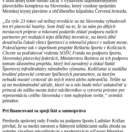
v dohľadnej dobe mohlo začať s výstavbou najmodernejšieho
plaveckého komplexu na Slovensku, ktorý vznikne spojením
Mestskej krytej plavárne a obľúbeného kúpaliska Červená hviezda.
„Za vyše 23 rokov od nežnej revolúcie sa na Slovensku vybudovali
len tri plavecké bazény. Som hrdý na to, že sa nám po dlhých
mesiacoch príprav a rokovaní podarilo získať podporu našich
partnerov pri realizácii tejto dôležitej investície, na ktorú dlhé
desaťročia čakali všetci športovci a rekreační plavci v našom meste.
Pokračujeme tak v úspešnom projekte Reštartu športu v Košiciach.
Chcem sa poďakovať vedeniu SOŠV, Fondu na podporu športu,
Slovenskej plaveckej federácii, Ministerstvu školstva za ich podporu
tomuto úžasnému projektu, ktorý bol zaradený a získal štatút
Športovej infraštruktúry národného významu. Košičania si zaslúžia
kvalitné plavecké centrum špičkových parametrov, za ktorým
nebudú musieť cestovať do iných miest alebo zahraničia. Teším sa
aj na medzinárodné súťaže, ktoré sa u nás budú môcť uskutočniť a
prinesú do nášho mesta tisíce návštevníkov a vytvoria priestor pre
reprezentáciu celého Slovenska v tom najlepšom svetle,“
uviedol
primátor.
Pri financovaní sa spojí štát a samospráva
Predseda správnej rady Fondu na podporu športu Ladislav Križan
privítal, že sa medzi mestom a štátnymi inštitúciami našla zhoda na
potrebe zásadnej rekonštrukcie a modernizácie súčasnej Mestskej