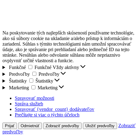
Na poskytovanie tých najlepších skúseností používame technológie,
ako sú súbory cookie na ukladanie a/alebo prístup k informáciám o
zariadení. Súhlas s týmito technológiami nám umožní spracovávať
údaje, ako je správanie pri prehliadaní alebo jedinečné ID na tejto
stránke. Nesúhlas alebo odvolanie súhlasu môže nepriaznivo
ovplyvniť určité vlastnosti a funkcie.
Funkčné
Funkčné
Vždy aktívny
Predvoľby
Predvoľby
Štatistiky
Štatistiky
Marketing
Marketing
Spravovať možnosti
Správa služieb
Spravovať {vendor_count} dodávateľov
Prečítajte si viac o týchto účeloch
Zobraziť
Prijať
Odmietnúť
Zobraziť predvoľby
Uložiť predvoľby
predvoľby