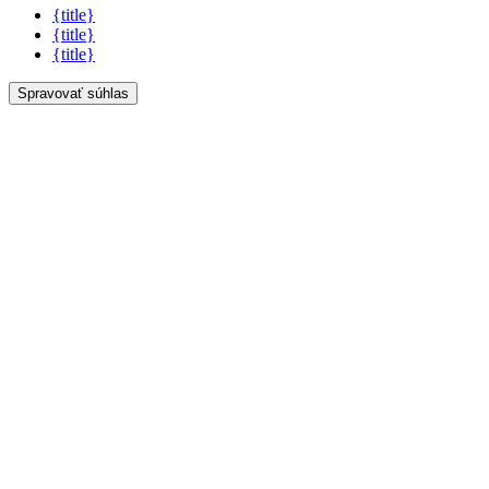
{title}
{title}
{title}
Spravovať súhlas