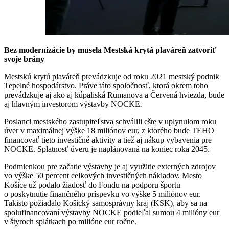
Bez modernizácie by musela Mestská krytá plaváreň zatvoriť
svoje brány
Mestskú krytú plaváreň prevádzkuje od roku 2021 mestský podnik
Tepelné hospodárstvo. Práve táto spoločnosť, ktorá okrem toho
prevádzkuje aj ako aj kúpaliská Rumanova a Červená hviezda, bude
aj hlavným investorom výstavby NOCKE
.
Poslanci mestského zastupiteľstva schválili ešte v uplynulom roku
úver v maximálnej výške 18 miliónov eur, z ktorého bude TEHO
financovať tieto investičné aktivity a tiež aj nákup vybavenia pre
NOCKE. Splatnosť úveru je naplánovaná na koniec roka 2045.
Podmienkou pre začatie výstavby je aj využitie externých zdrojov
vo výške 50 percent celkových investičných nákladov. Mesto
Košice už podalo žiadosť do Fondu na podporu športu
o poskytnutie finančného príspevku vo výške 5 miliónov eur.
Takisto požiadalo Košický samosprávny kraj (KSK), aby sa na
spolufinancovaní výstavby NOCKE podieľal sumou 4 milióny eur
v štyroch splátkach po milióne eur ročne.