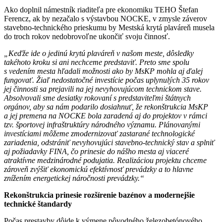
Ako doplnil námestník riaditeľa pre ekonomiku TEHO Štefan
Ferencz, ak by nezačalo s výstavbou NOCKE, v zmysle záverov
stavebno-technického prieskumu by Mestská krytá plaváreň musela
do troch rokov nedobrovoľne ukončiť svoju činnosť.
„Keďže ide o jedinú krytú plaváreň v našom meste, dôsledky
takéhoto kroku si ani nechceme predstaviť. Preto sme spolu
s vedením mesta hľadali možnosti ako by MsKP mohla aj ďalej
fungovať. Žiaľ nedostatočné investície počas uplynulých 35 rokov
jej činnosti sa prejavili na jej nevyhovujúcom technickom stave.
Absolvovali sme desiatky rokovaní s predstaviteľmi štátnych
orgánov, aby sa nám podarilo dosiahnuť, že rekonštrukcia MsKP
a jej premena na NOCKE bola zaradená aj do projektov v rámci
tzv. športovej infraštruktúry národného významu. Plánovanými
investíciami môžeme zmodernizovať zastarané technologické
zariadenia, odstrániť nevyhovujúci stavebno-technický stav a splniť
aj požiadavky FINA, čo prinesie do nášho mesta aj viaceré
atraktívne medzinárodné podujatia. Realizáciou projektu chceme
zároveň zvýšiť ekonomickú efektívnosť prevádzky a to hlavne
znížením energetickej náročnosti prevádzky.“
Rekonštrukcia prinesie rozšírenie bazénov a modernejšie
technické štandardy
Počas prestavby dôjde k výmene pôvodného železobetónového