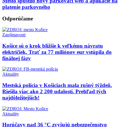
Mesto spustilo nový parkovací web a aplikácie na
platenie parkovného
Odporúčame
Zaujímavosti
Košice sú o krok bližšie k veľkému návratu
električiek. Trať za 77 miliónov eur vstúpila do
finálnej fázy
Aktuality
Mestská polícia v Košiciach mala rušný týždeň.
Riešila viac ako 2 200 udalostí. Prehľad tých
najdôležitejších!
Aktuality
Horúčavy nad 36 °C zvyšujú nebezpečenstvo