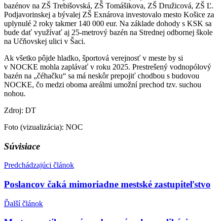
bazénov na ZŠ Trebišovská, ZŠ Tomášikova, ZŠ Družicová, ZŠ Ľ.
Podjavorinskej a bývalej ZŠ Exnárova investovalo mesto Košice za
uplynulé 2 roky takmer 140 000 eur. Na základe dohody s KSK sa
bude dať využívať aj 25-metrový bazén na Strednej odbornej škole
na Učňovskej ulici v Šaci.
Ak všetko pôjde hladko, športová verejnosť v meste by si
v NOCKE mohla zaplávať v roku 2025. Prestrešený vodnopólový
bazén na „čéhačku“ sa má neskôr prepojiť chodbou s budovou
NOCKE, čo medzi oboma areálmi umožní prechod tzv. suchou
nohou.
Zdroj: DT
Foto (vizualizácia): NOC
Súvisiace
Predchádzajúci článok
Poslancov čaká mimoriadne mestské zastupiteľstvo
Ďalší článok