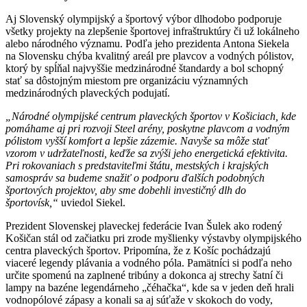
Aj Slovenský olympijský a športový výbor dlhodobo podporuje
všetky projekty na zlepšenie športovej infraštruktúry či už lokálneho
alebo národného významu. Podľa jeho prezidenta Antona Siekela
na Slovensku chýba kvalitný areál pre plavcov a vodných pólistov,
ktorý by spĺňal najvyššie medzinárodné štandardy a bol schopný
stať sa dôstojným miestom pre organizáciu významných
medzinárodných plaveckých podujatí.
„Národné olympijské centrum plaveckých športov v Košiciach, kde
pomáhame aj pri rozvoji Steel arény, poskytne plavcom a vodným
pólistom vyšší komfort a lepšie zázemie. Navyše sa môže stať
vzorom v udržateľnosti, keďže sa zvýši jeho energetická efektivita.
Pri rokovaniach s predstaviteľmi štátu, mestských i krajských
samospráv sa budeme snažiť o podporu ďalších podobných
športových projektov, aby sme dobehli investičný dlh do
športovísk,“
uviedol Siekel.
Prezident Slovenskej plaveckej federácie Ivan Šulek ako rodený
Košičan stál od začiatku pri zrode myšlienky výstavby olympijského
centra plaveckých športov. Pripomína, že z Košíc pochádzajú
viaceré legendy plávania a vodného póla. Pamätníci si podľa neho
určite spomenú na zaplnené tribúny a dokonca aj strechy šatní či
lampy na bazéne legendárneho „čéhačka“, kde sa v jeden deň hrali
vodnopólové zápasy a konali sa aj súťaže v skokoch do vody,