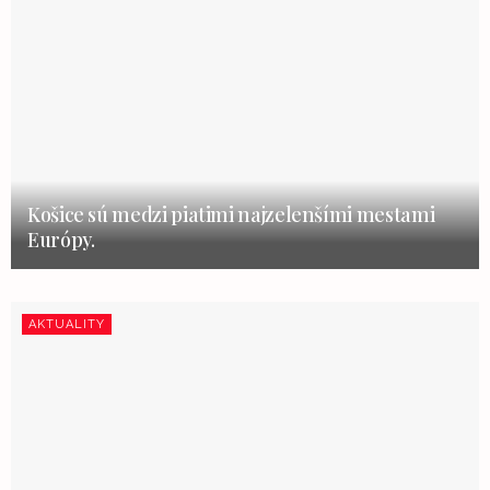
Košice sú medzi piatimi najzelenšími mestami
Európy.
AKTUALITY