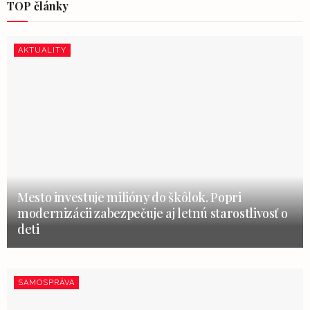
TOP články
AKTUALITY
Mesto investuje milióny do škôlok. Popri
modernizácii zabezpečuje aj letnú starostlivosť o
deti
SAMOSPRÁVA