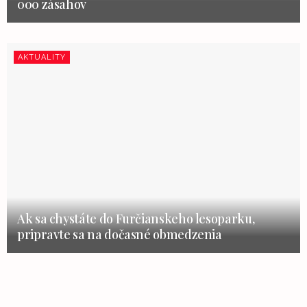
000 zásahov
AKTUALITY
Ak sa chystáte do Furčianskeho lesoparku,
pripravte sa na dočasné obmedzenia