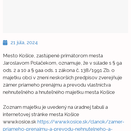
21 júla, 2024
Mesto Košice, zastúpené primátorom mesta
Jaroslavom Polačekom, oznamuje, že v súlade s § 9a
ods. 2 a 10 a § 9aa ods. 1 zákona č. 138/1991 Zb. o
majetku obcí v znení neskorších predpisov zverejňuje
zámer priameho prenájmu a prevodu vlastníctva
nehnuteľného a hnuteľného majetku mesta Košice
Zoznam majetku je uvedený na úradnej tabuli a
internetovej stránke mesta Košice
www.kosice.sk
https://www.kosice.sk/clanok/zamer-
priameho-prenajmu-a-prevodu-nehnutelneho-a-