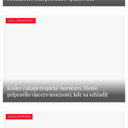
ZAUJÍMAVOSTI
Košice čakajú tropické horúčavy. Mesto
pripravilo viacero možností, kde sa schladiť
SAMOSPRÁVA