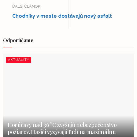
ĎALŠÍ ČLÁNOK
Chodníky v meste dostávajú nový asfalt
Odporúčame
AKTUALITY
Horúčavy nad 36 °C zvyšujú nebezpečenstvo
požiarov. Hasiči vyzývajú ľudí na maximálnu