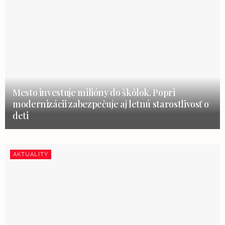
Mesto investuje milióny do škôlok. Popri
modernizácii zabezpečuje aj letnú starostlivosť o
deti
AKTUALITY