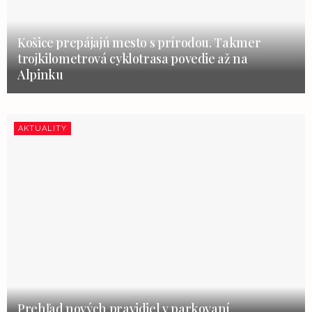
Košice prepájajú mesto s prírodou. Takmer
trojkilometrová cyklotrasa povedie až na
Alpinku
AKTUALITY
Prehľad nových pravidiel v parkovaní