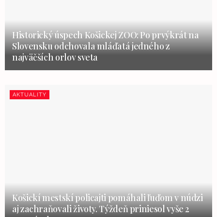
Historický úspech Košickej ZOO: Po prvýkrát na
Slovensku odchovala mláďatá jedného z
najväčších orlov sveta
AKTUALITY
Košickí mestskí policajti pomáhali ľuďom v núdzi
aj zachraňovali životy. Týždeň priniesol vyše 2