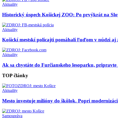
Aktuality
Historický úspech Košickej ZOO: Po prvýkrát na Slo
Aktuality
Košickí mestskí policajti pomáhali ľuďom v núdzi aj 
Aktuality
Ak sa chystáte do Furčianskeho lesoparku, pripravte
TOP články
Aktuality
Mesto investuje milióny do škôlok. Popri modernizácii 
Samospráva