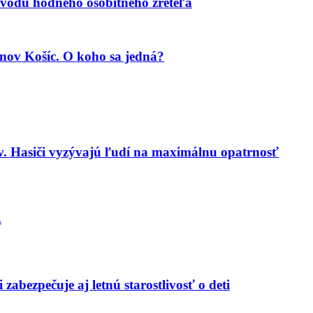
vodu hodného osobitného zreteľa
nov Košíc. O koho sa jedná?
v. Hasiči vyzývajú ľudí na maximálnu opatrnosť
.
zabezpečuje aj letnú starostlivosť o deti