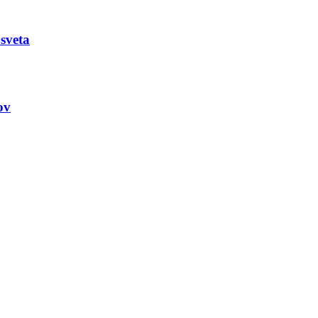
sveta
ov