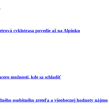
.
etrová cyklotrasa povedie až na Alpinku
acero možností, kde sa schladiť
ného osobitného zreteľa a všeobecnej hodnoty nájmu