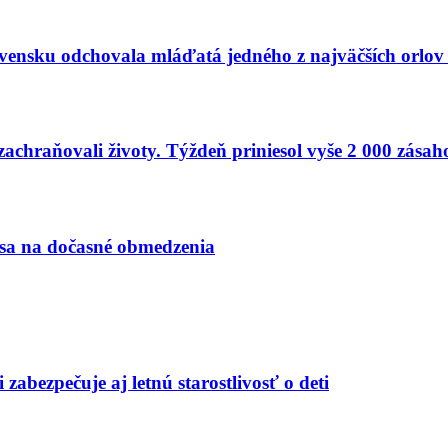
vensku odchovala mláďatá jedného z najväčších orlov 
zachraňovali životy. Týždeň priniesol vyše 2 000 zásah
 sa na dočasné obmedzenia
zabezpečuje aj letnú starostlivosť o deti