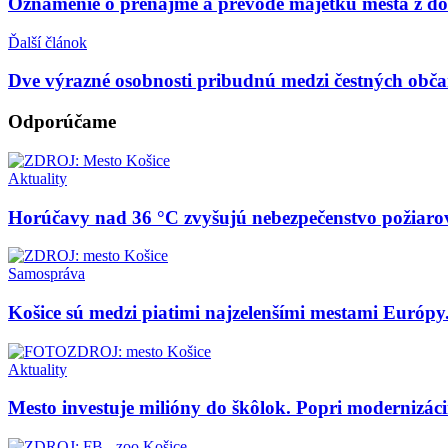
Oznámenie o prenájme a prevode majetku mesta z dô
Ďalší článok
Dve výrazné osobnosti pribudnú medzi čestných obča
Odporúčame
Aktuality
Horúčavy nad 36 °C zvyšujú nebezpečenstvo požiaro
Samospráva
Košice sú medzi piatimi najzelenšími mestami Európy
Aktuality
Mesto investuje milióny do škôlok. Popri modernizácii 