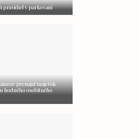
 pravidiel v parkovaní
ámere prenajať majetok
u hodného osobitného