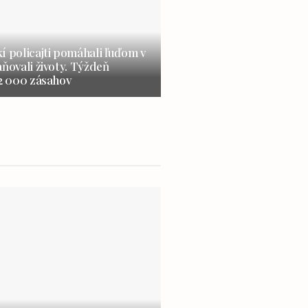
í policajti pomáhali ľuďom v
aňovali životy. Týždeň
 2 000 zásahov