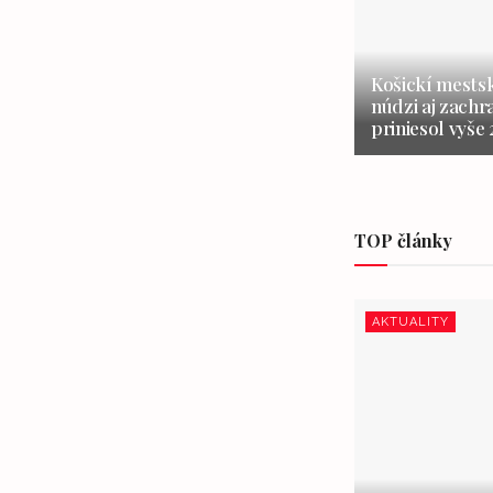
Košickí mestsk
núdzi aj zachr
priniesol vyše
TOP články
AKTUALITY