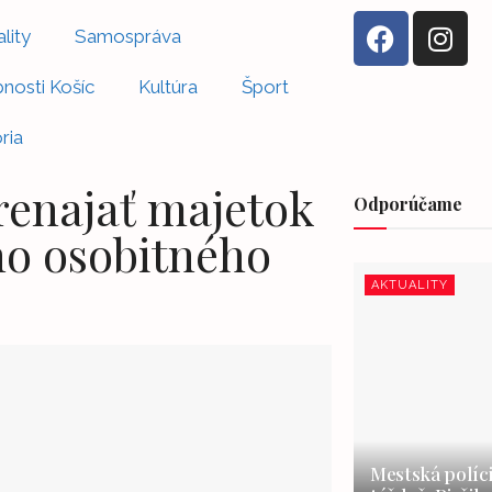
lity
Samospráva
nosti Košíc
Kultúra
Šport
ria
enajať majetok
Odporúčame
o osobitného
AKTUALITY
Mestská políci