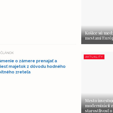
Košice sú medz
mestami Európ
Í ČLÁNOK
AKTUALITY
menie o zámere prenajať a
iesť majetok z dôvodu hodného
itného zreteľa
Mesto investuj
modernizácii z
starostlivosť o