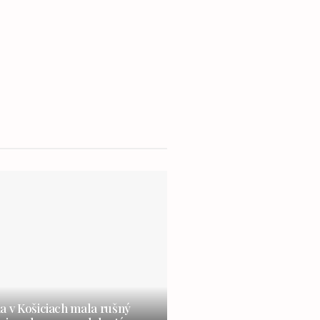
a v Košiciach mala rušný