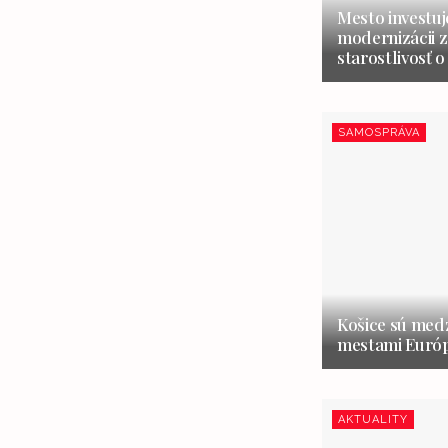
Mesto investuj
modernizácii z
starostlivosť o
SAMOSPRÁVA
Košice sú medz
mestami Európ
AKTUALITY