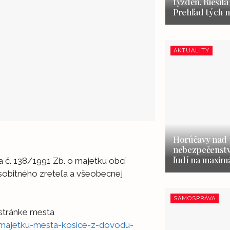
týždeň. Riešila
Prehľad tých n
AKTUALITY
Horúčavy nad 3
nebezpečenstvo
ľudí na maxim
a č. 138/1991 Zb. o majetku obcí
obitného zreteľa a všeobecnej
SAMOSPRÁVA
 stránke mesta
-majetku-mesta-kosice-z-dovodu-