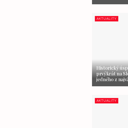
AKTUALITY
Historický úsp
prvýkrát na S
jedného z najv
AKTUALITY