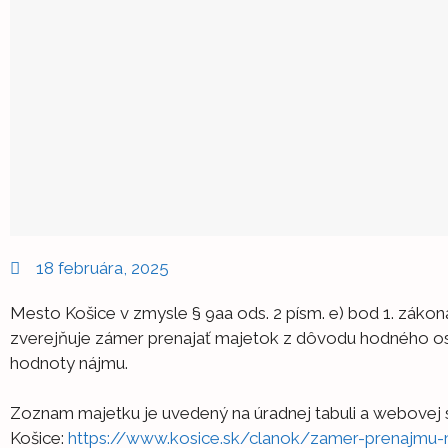
18 februára, 2025
Mesto Košice v zmysle § 9aa ods. 2 písm. e) bod 1. zákon
zverejňuje zámer prenajať majetok z dôvodu hodného os
hodnoty nájmu.
Zoznam majetku je uvedený na úradnej tabuli a webovej
Košice:
https://www.kosice.sk/clanok/zamer-prenajmu