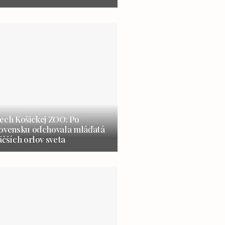
ech Košickej ZOO: Po
lovensku odchovala mláďatá
äčších orlov sveta