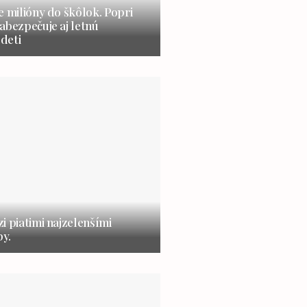
e milióny do škôlok. Popri
abezpečuje aj letnú
 deti
i piatimi najzelenšími
y.