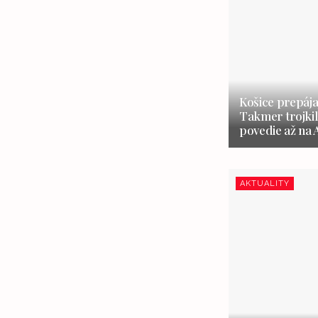
Košice prepája
Takmer trojki
povedie až na 
AKTUALITY