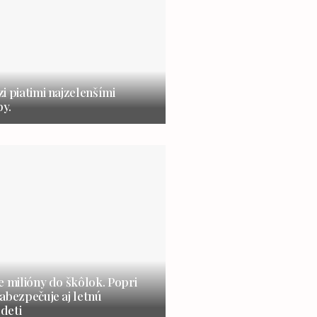
i piatimi najzelenšími
y.
e milióny do škôlok. Popri
abezpečuje aj letnú
 deti