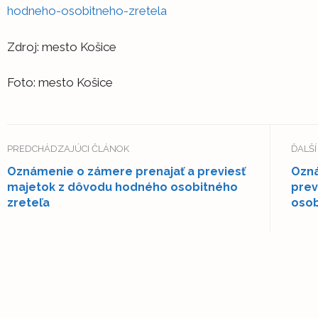
hodneho-osobitneho-zretela
Zdroj: mesto Košice
Foto: mesto Košice
PREDCHÁDZAJÚCI ČLÁNOK
ĎALŠ
Oznámenie o zámere prenajať a previesť
Ozná
majetok z dôvodu hodného osobitného
prev
zreteľa
osob