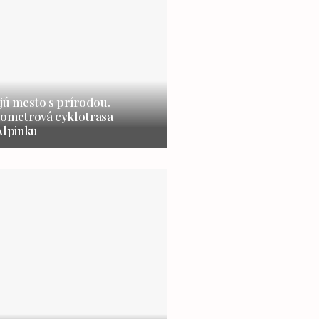
jú mesto s prírodou.
lometrová cyklotrasa
Alpinku