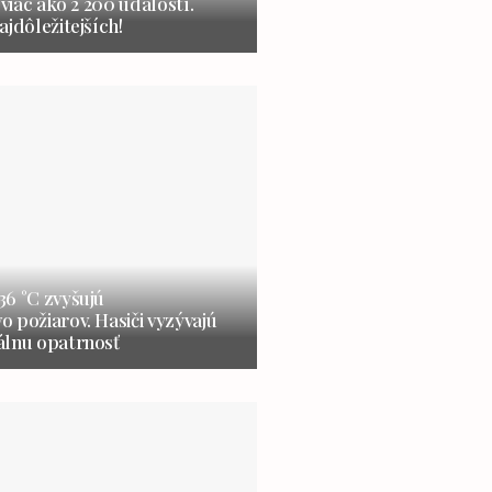
 viac ako 2 200 udalostí.
ajdôležitejších!
6 °C zvyšujú
 požiarov. Hasiči vyzývajú
álnu opatrnosť