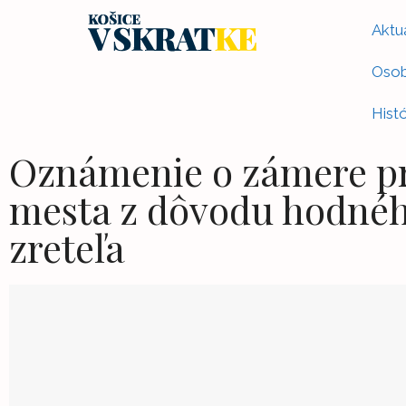
Aktua
Osob
Histó
Oznámenie o zámere pr
mesta z dôvodu hodnéh
zreteľa