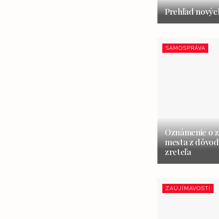
Prehľad nových
SAMOSPRÁVA
Oznámenie o z
mesta z dôvod
zreteľa
ZAUJÍMAVOSTI