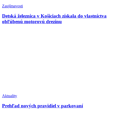
Zaujímavosti
Detská železnica v Košiciach získala do vlastníctva
obľúbenú motorovú drezinu
Aktuality
Prehľad nových pravidiel v parkovaní