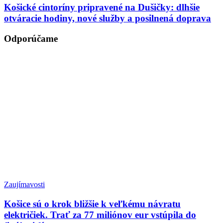
Košické cintoríny pripravené na Dušičky: dlhšie
otváracie hodiny, nové služby a posilnená doprava
Odporúčame
Zaujímavosti
Košice sú o krok bližšie k veľkému návratu
električiek. Trať za 77 miliónov eur vstúpila do