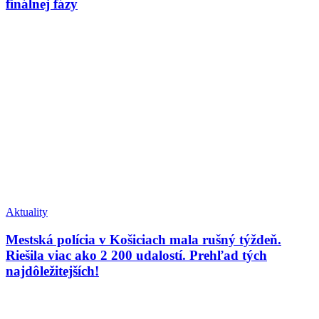
finálnej fázy
Aktuality
Mestská polícia v Košiciach mala rušný týždeň.
Riešila viac ako 2 200 udalostí. Prehľad tých
najdôležitejších!