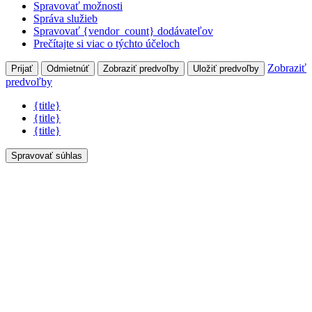
Spravovať možnosti
Správa služieb
Spravovať {vendor_count} dodávateľov
Prečítajte si viac o týchto účeloch
Zobraziť
Prijať
Odmietnúť
Zobraziť predvoľby
Uložiť predvoľby
predvoľby
{title}
{title}
{title}
Spravovať súhlas