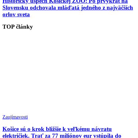
Historický úspech Košickej ZOO: Po prvýkrát na
Slovensku odchovala mláďatá jedného z najväčších
orlov sveta
TOP články
Zaujímavosti
Košice sú o krok bližšie k veľkému návratu
električiek. Trať za 77 miliónov eur vstúpila do