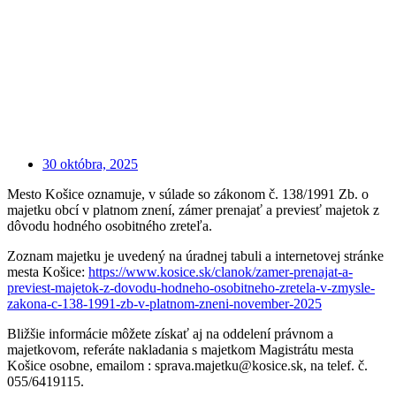
30 októbra, 2025
Mesto Košice oznamuje, v súlade so zákonom č. 138/1991 Zb. o
majetku obcí v platnom znení, zámer prenajať a previesť majetok z
dôvodu hodného osobitného zreteľa.
Zoznam majetku je uvedený na úradnej tabuli a internetovej stránke
mesta Košice:
https://www.kosice.sk/clanok/zamer-prenajat-a-
previest-majetok-z-dovodu-hodneho-osobitneho-zretela-v-zmysle-
zakona-c-138-1991-zb-v-platnom-zneni-november-2025
Bližšie informácie môžete získať aj na oddelení právnom a
majetkovom, referáte nakladania s majetkom Magistrátu mesta
Košice osobne, emailom : sprava.majetku@kosice.sk, na telef. č.
055/6419115.