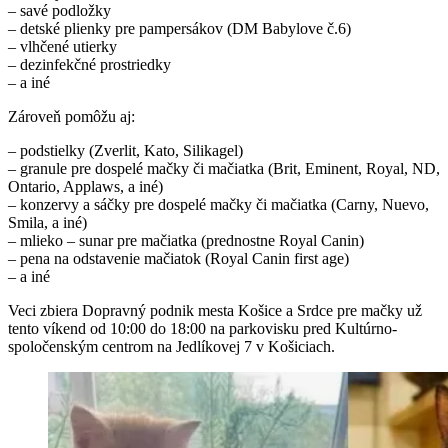
– savé podložky
– detské plienky pre pampersákov (DM Babylove č.6)
– vlhčené utierky
– dezinfekčné prostriedky
– a iné
Zároveň pomôžu aj:
– podstielky (Zverlit, Kato, Silikagel)
– granule pre dospelé mačky či mačiatka (Brit, Eminent, Royal, ND,
Ontario, Applaws, a iné)
– konzervy a sáčky pre dospelé mačky či mačiatka (Carny, Nuevo,
Smila, a iné)
– mlieko – sunar pre mačiatka (prednostne Royal Canin)
– pena na odstavenie mačiatok (Royal Canin first age)
– a iné
Veci zbiera Dopravný podnik mesta Košice a Srdce pre mačky už
tento víkend od 10:00 do 18:00 na parkovisku pred Kultúrno-
spoločenským centrom na Jedlíkovej 7 v Košiciach.