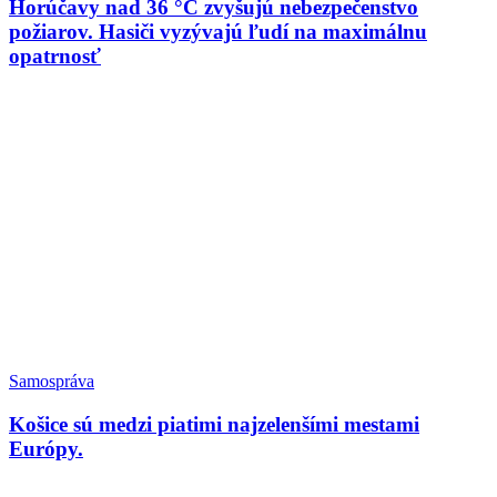
Horúčavy nad 36 °C zvyšujú nebezpečenstvo
požiarov. Hasiči vyzývajú ľudí na maximálnu
opatrnosť
Samospráva
Košice sú medzi piatimi najzelenšími mestami
Európy.