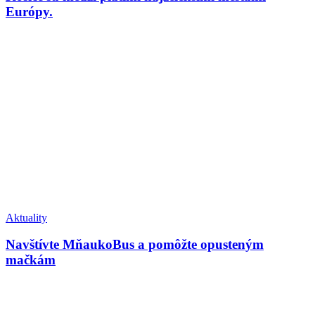
Európy.
Aktuality
Navštívte MňaukoBus a pomôžte opusteným
mačkám