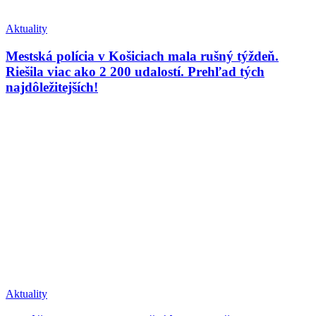
Aktuality
Mestská polícia v Košiciach mala rušný týždeň.
Riešila viac ako 2 200 udalostí. Prehľad tých
najdôležitejších!
Aktuality