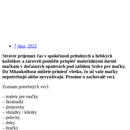
7 júna, 2022
Strávte príjemný čas v spoločnosti prítulných a hebkých
kožúškov a zároveň pomôžte prispieť materiálnymi darmi
mačkám v dočasných opaterách pod záštitou Srdce pre mačky.
Do MňaukoBusu môžete priniesť všetko, čo už vaše mačky
nepotrebujú alebo nevyužívajú. Prosíme o zachovalé veci.
Zoznam potrebných vecí:
– toalety pre mačky
– škrabadlá
– prepravky
– ohrádky / klietky
– pelechy
– deky
– hračky