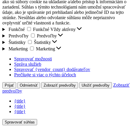
ako sú súbory cookie na ukladanie a/alebo prístup k informáciám o
zariadení. Súhlas s týmito technológiami nám umožní spracovávať
údaje, ako je správanie pri prehliadaní alebo jedinečné ID na tejto
stránke. Nesúhlas alebo odvolanie súhlasu môže nepriaznivo
ovplyvniť určité vlastnosti a funkcie.
Funkčné
Funkčné
Vždy aktívny
Predvoľby
Predvoľby
Štatistiky
Štatistiky
Marketing
Marketing
Spravovať možnosti
Správa služieb
Spravovať {vendor_count} dodávateľov
Prečítajte si viac o týchto účeloch
Zobraziť
Prijať
Odmietnúť
Zobraziť predvoľby
Uložiť predvoľby
predvoľby
{title}
{title}
{title}
Spravovať súhlas