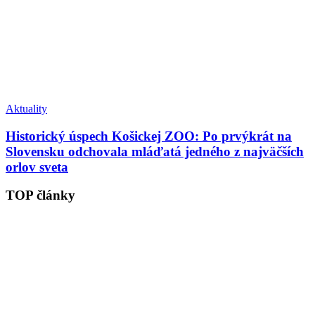
Aktuality
Historický úspech Košickej ZOO: Po prvýkrát na
Slovensku odchovala mláďatá jedného z najväčších
orlov sveta
TOP články