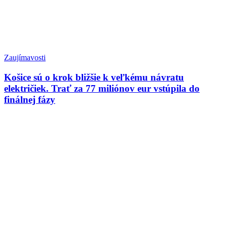
Zaujímavosti
Košice sú o krok bližšie k veľkému návratu
električiek. Trať za 77 miliónov eur vstúpila do
finálnej fázy