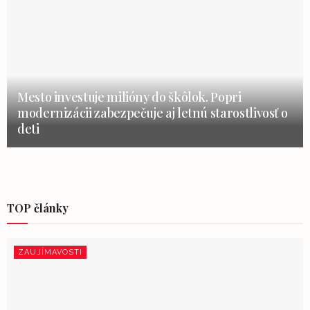
Mesto investuje milióny do škôlok. Popri
modernizácii zabezpečuje aj letnú starostlivosť o
deti
TOP články
ZAUJÍMAVOSTI