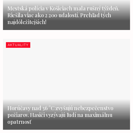
Mestská polícia v Košiciach mala rušný týždeň.
Riešila viac ako 2 200 udalostí. Prehľad tých
najdôležitejších!
AKTUALITY
Horúčavy nad 36 °C zvyšujú nebezpečenstvo
požiarov. Hasiči vyzývajú ľudí na maximálnu
opatrnosť