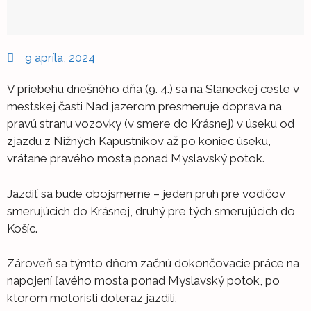
9 apríla, 2024
V priebehu dnešného dňa (9. 4.) sa na Slaneckej ceste v
mestskej časti Nad jazerom presmeruje doprava na
pravú stranu vozovky (v smere do Krásnej) v úseku od
zjazdu z Nižných Kapustníkov až po koniec úseku,
vrátane pravého mosta ponad Myslavský potok.
Jazdiť sa bude obojsmerne – jeden pruh pre vodičov
smerujúcich do Krásnej, druhý pre tých smerujúcich do
Košíc.
Zároveň sa týmto dňom začnú dokončovacie práce na
napojení ľavého mosta ponad Myslavský potok, po
ktorom motoristi doteraz jazdili.