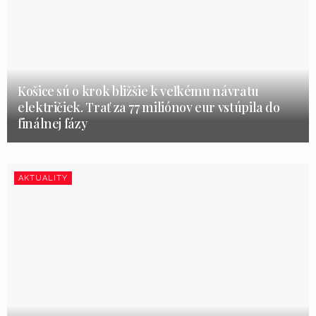
Košice sú o krok bližšie k veľkému návratu
električiek. Trať za 77 miliónov eur vstúpila do
finálnej fázy
AKTUALITY