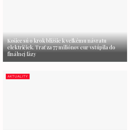
Košice sú o krok bližšie k veľkému návratu
električiek. Trať za 77 miliónov eur vstúpila do
finálnej fázy
AKTUALITY