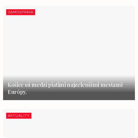
SAMOSPRÁVA
Košice sú medzi piatimi najzelenšími mestami
Európy.
AKTUALITY