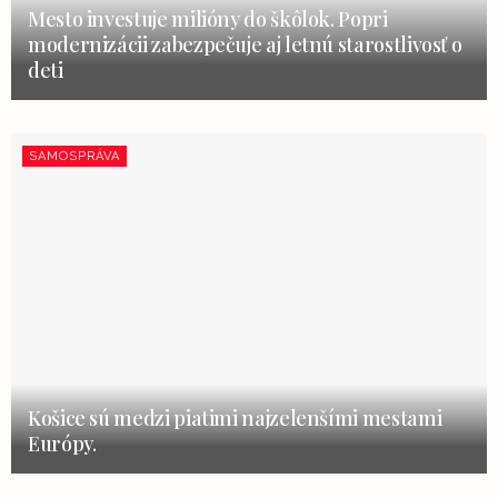
Mesto investuje milióny do škôlok. Popri
modernizácii zabezpečuje aj letnú starostlivosť o
deti
SAMOSPRÁVA
Košice sú medzi piatimi najzelenšími mestami
Európy.