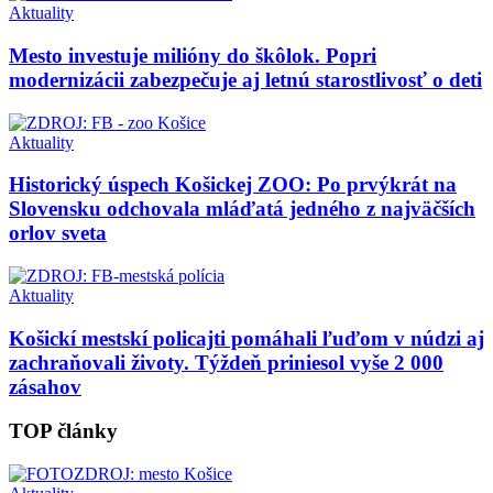
Aktuality
Mesto investuje milióny do škôlok. Popri
modernizácii zabezpečuje aj letnú starostlivosť o deti
Aktuality
Historický úspech Košickej ZOO: Po prvýkrát na
Slovensku odchovala mláďatá jedného z najväčších
orlov sveta
Aktuality
Košickí mestskí policajti pomáhali ľuďom v núdzi aj
zachraňovali životy. Týždeň priniesol vyše 2 000
zásahov
TOP články