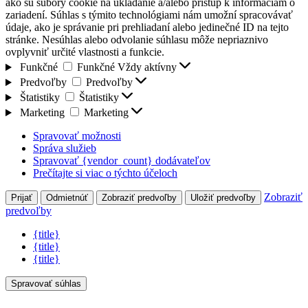
ako sú súbory cookie na ukladanie a/alebo prístup k informáciám o
zariadení. Súhlas s týmito technológiami nám umožní spracovávať
údaje, ako je správanie pri prehliadaní alebo jedinečné ID na tejto
stránke. Nesúhlas alebo odvolanie súhlasu môže nepriaznivo
ovplyvniť určité vlastnosti a funkcie.
Funkčné
Funkčné
Vždy aktívny
Predvoľby
Predvoľby
Štatistiky
Štatistiky
Marketing
Marketing
Spravovať možnosti
Správa služieb
Spravovať {vendor_count} dodávateľov
Prečítajte si viac o týchto účeloch
Zobraziť
Prijať
Odmietnúť
Zobraziť predvoľby
Uložiť predvoľby
predvoľby
{title}
{title}
{title}
Spravovať súhlas