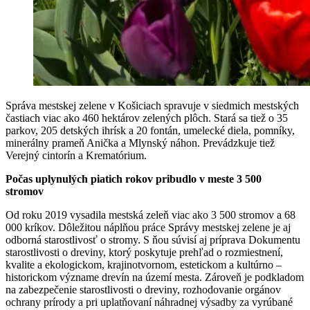
Správa mestskej zelene v Košiciach spravuje v siedmich mestských
častiach viac ako 460 hektárov zelených plôch. Stará sa tiež o 35
parkov, 205 detských ihrísk a 20 fontán, umelecké diela, pomníky,
minerálny prameň Anička a Mlynský náhon. Prevádzkuje tiež
Verejný cintorín a Krematórium.
Počas uplynulých piatich rokov pribudlo v meste 3 500
stromov
Od roku 2019 vysadila mestská zeleň viac ako 3 500 stromov a 68
000 kríkov. Dôležitou náplňou práce Správy mestskej zelene je aj
odborná starostlivosť o stromy. S ňou súvisí aj príprava Dokumentu
starostlivosti o dreviny, ktorý poskytuje prehľad o rozmiestnení,
kvalite a ekologickom, krajinotvornom, estetickom a kultúrno –
historickom význame drevín na území mesta. Zároveň je podkladom
na zabezpečenie starostlivosti o dreviny, rozhodovanie orgánov
ochrany prírody a pri uplatňovaní náhradnej výsadby za vyrúbané