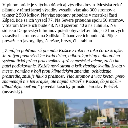
V plnom prúde je v týchto dňoch aj výsadba drevín. Mestská zeleň
plánuje v rámci jarnej výsadby vysadiť viac ako 300 stromov a
takmer 2 500 kríkov. Najviac stromov pribudne v mestskej časti
Západ, kde sa ich vysadí 77. Na Severe pribudne spolu 50 stromov,
v Starom Meste ich bude 48, Nad jazerom 40 a na Juhu 35. Na
sídlisku Dargovských hrdinov poteší obyvateľov túto jar 31 nových
vzrastlých stromov a na Sídlisku Ťahanovce ich bude 24. Pôjde
prevažne o javory, lipy, čerešne, brezy, či jarabinu.
„Z môjho pohľadu sú pre mňa Košice z roka na roka čoraz krajšie.
Je za tým predovšetkým tvrdá drina, odborný prístup a dlhoročná
systematická práca pracovníkov správy mestskej zelene, za čo im
patrí poďakovanie. Každý nový strom a krík zlepšuje kvalitu života v
meste, pomáha v boji proti klimatickým zmenám, ochladzuje
prostredie, znižuje hluk a prašnosť. Viac stromov a viac kvetov preto
znamenajú nie len krajšie, ale najmä zdravšie Košice, čo je našim
dlhodobým cieľom,“
povedal košický primátor Jaroslav Polaček
(nezávislý).