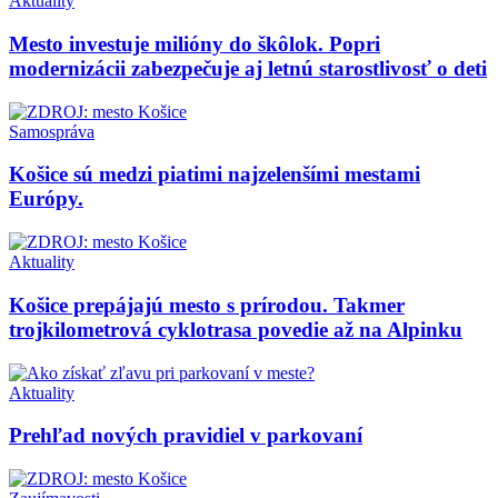
Aktuality
Mesto investuje milióny do škôlok. Popri
modernizácii zabezpečuje aj letnú starostlivosť o deti
Samospráva
Košice sú medzi piatimi najzelenšími mestami
Európy.
Aktuality
Košice prepájajú mesto s prírodou. Takmer
trojkilometrová cyklotrasa povedie až na Alpinku
Aktuality
Prehľad nových pravidiel v parkovaní