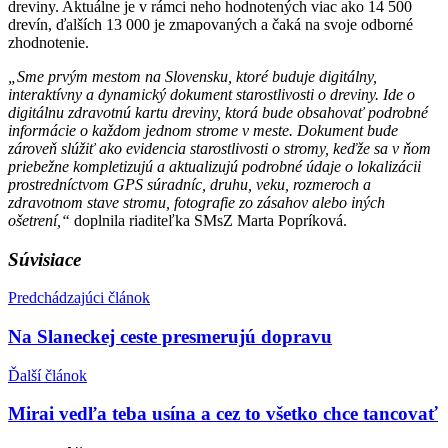
dreviny. Aktuálne je v rámci neho hodnotených viac ako 14 500
drevín, ďalších 13 000 je zmapovaných a čaká na svoje odborné
zhodnotenie.
„Sme prvým mestom na Slovensku, ktoré buduje digitálny,
interaktívny a dynamický dokument starostlivosti o dreviny. Ide o
digitálnu zdravotnú kartu dreviny, ktorá bude obsahovať podrobné
informácie o každom jednom strome v meste. Dokument bude
zároveň slúžiť ako evidencia starostlivosti o stromy, keďže sa v ňom
priebežne kompletizujú a aktualizujú podrobné údaje o lokalizácii
prostredníctvom GPS súradníc, druhu, veku, rozmeroch a
zdravotnom stave stromu, fotografie zo zásahov alebo iných
ošetrení,
“
doplnila riaditeľka SMsZ Marta Popríková.
Súvisiace
Predchádzajúci článok
Na Slaneckej ceste presmerujú dopravu
Ďalší článok
Mirai vedľa teba usína a cez to všetko chce tancovať