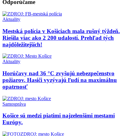
Odporúčame
Aktuality
Mestská polícia v Košiciach mala rušný týždeň.
Riešila viac ako 2 200 udalostí. Prehľad tých
najdôležitejších!
Aktuality
Horúčavy nad 36 °C zvyšujú nebezpečenstvo
požiarov. Hasiči vyzývajú ľudí na maximálnu
opatrnosť
Samospráva
Košice sú medzi piatimi najzelenšími mestami
Európy.