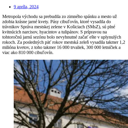
9 apríla, 2024
Metropola východu sa prebudila zo zimného spánku a mesto už
zdobia krásne jarné kvety. Pásy cibuľovín, ktoré vysadila do
trávnikov Správa mestskej zelene v Košiciach (SMsZ), sú plné
kvitnúcich narcisov, hyacintov a tulipánov. S prípravou na
tohtoročnú jarnú sezónu bolo nevyhnutné začať ešte v uplynulých
rokoch. Za posledných päť rokov mestská zeleň vysadila takmer 1,2
milióna kvetov, z toho takmer 16 000 trvaliek, 300 000 letničiek a
viac ako 810 000 cibuľovín.