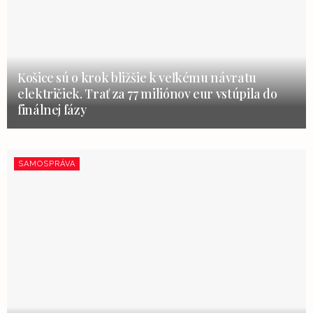
Košice sú o krok bližšie k veľkému návratu
električiek. Trať za 77 miliónov eur vstúpila do
finálnej fázy
SAMOSPRÁVA