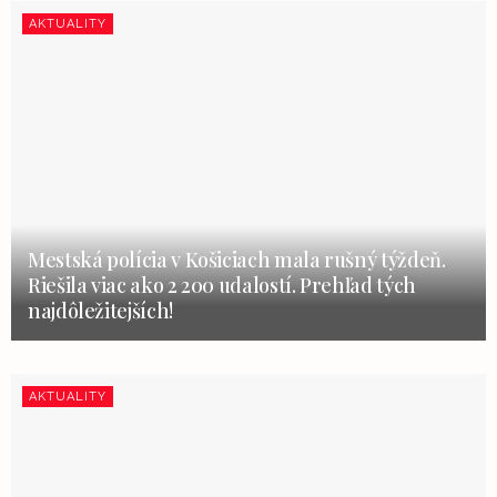
AKTUALITY
Mestská polícia v Košiciach mala rušný týždeň.
Riešila viac ako 2 200 udalostí. Prehľad tých
najdôležitejších!
AKTUALITY