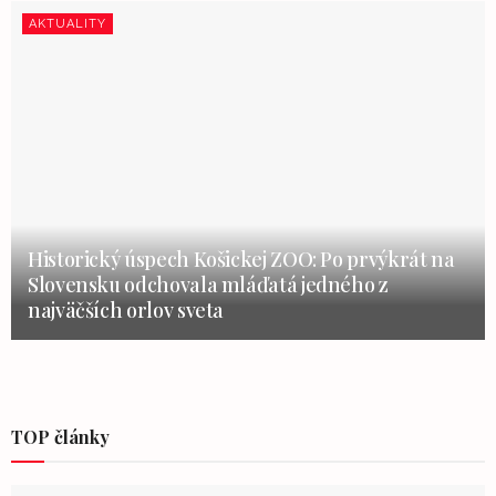
AKTUALITY
Historický úspech Košickej ZOO: Po prvýkrát na
Slovensku odchovala mláďatá jedného z
najväčších orlov sveta
TOP články