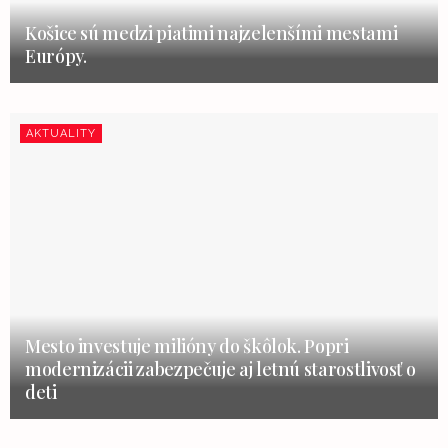
Košice sú medzi piatimi najzelenšími mestami
Európy.
AKTUALITY
Mesto investuje milióny do škôlok. Popri
modernizácii zabezpečuje aj letnú starostlivosť o
deti