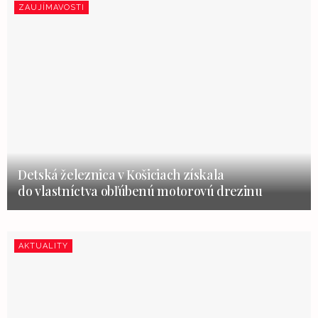
ZAUJÍMAVOSTI
Detská železnica v Košiciach získala
do vlastníctva obľúbenú motorovú drezinu
AKTUALITY