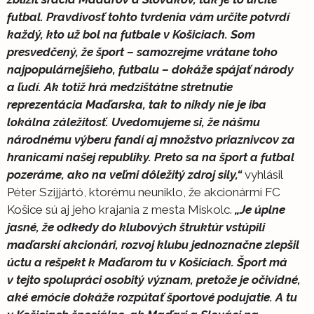
futbal. Pravdivosť tohto tvrdenia vám určite potvrdí
každý, kto už bol na futbale v Košiciach. Som
presvedčený, že šport – samozrejme vrátane toho
najpopulárnejšieho, futbalu – dokáže spájať národy
a ľudí. Ak totiž hrá medzištátne stretnutie
reprezentácia Maďarska, tak to nikdy nie je iba
lokálna záležitosť. Uvedomujeme si, že nášmu
národnému výberu fandí aj množstvo priaznivcov za
hranicami našej republiky. Preto sa na šport a futbal
pozeráme, ako na veľmi dôležitý zdroj sily,“
vyhlásil
Péter Szijjártó, ktorému neuniklo, že akcionármi FC
Košice sú aj jeho krajania z mesta Miskolc.
„Je úplne
jasné, že odkedy do klubových štruktúr vstúpili
maďarskí akcionári, rozvoj klubu jednoznačne zlepšil
úctu a rešpekt k Maďarom tu v Košiciach. Šport má
v tejto spolupráci osobitý význam, pretože je očividné,
aké emócie dokáže rozpútať športové podujatie. A tu