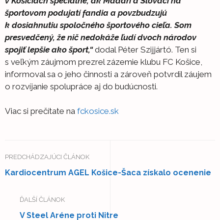
v Košiciach špeciálne, ak Maďari a Slováci na
športovom podujatí fandia a povzbudzujú
k dosiahnutiu spoločného športového cieľa. Som
presvedčený, že nič nedokáže ľudí dvoch národov
spojiť lepšie ako šport,“
dodal Péter Szijjártó. Ten si
s veľkým záujmom prezrel zázemie klubu FC Košice,
informoval sa o jeho činnosti a zároveň potvrdil záujem
o rozvíjanie spolupráce aj do budúcnosti.
Viac si prečítate na
fckosice.sk
PREDCHÁDZAJÚCI ČLÁNOK
Kardiocentrum AGEL Košice-Šaca získalo ocenenie
ĎALŠÍ ČLÁNOK
V Steel Aréne proti Nitre