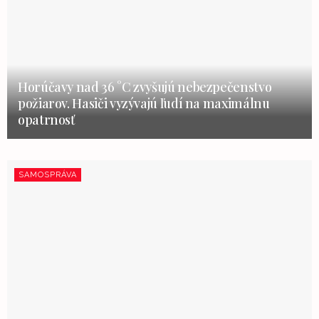
Horúčavy nad 36 °C zvyšujú nebezpečenstvo
požiarov. Hasiči vyzývajú ľudí na maximálnu
opatrnosť
SAMOSPRÁVA