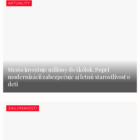
AKTUALITY
Mesto investuje milióny do škôlok. Popri
modernizácii zabezpečuje aj letnú starostlivosť o
deti
ZAUJÍMAVOSTI