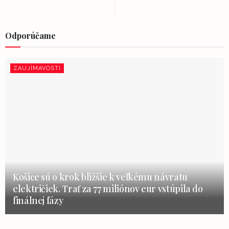
Odporúčame
ZAUJÍMAVOSTI
Košice sú o krok bližšie k veľkému návratu
električiek. Trať za 77 miliónov eur vstúpila do
finálnej fázy