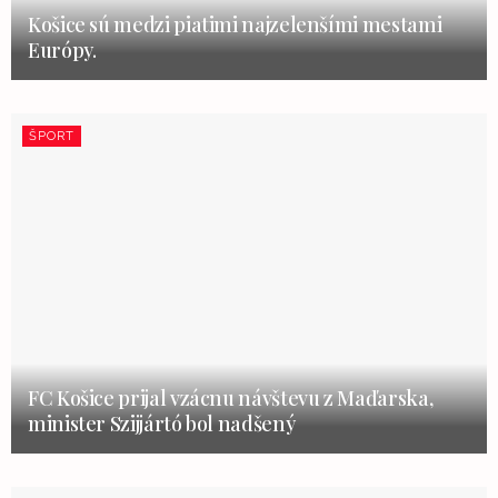
Košice sú medzi piatimi najzelenšími mestami
Európy.
ŠPORT
FC Košice prijal vzácnu návštevu z Maďarska,
minister Szijjártó bol nadšený