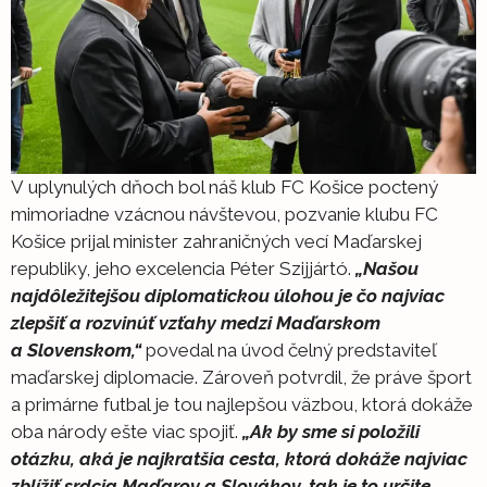
V uplynulých dňoch bol náš klub FC Košice poctený
mimoriadne vzácnou návštevou, pozvanie klubu FC
Košice prijal minister zahraničných vecí Maďarskej
republiky, jeho excelencia Péter Szijjártó.
„Našou
najdôležitejšou diplomatickou úlohou je čo najviac
zlepšiť a rozvinúť vzťahy medzi Maďarskom
a Slovenskom,“
povedal na úvod čelný predstaviteľ
maďarskej diplomacie. Zároveň potvrdil, že práve šport
a primárne futbal je tou najlepšou väzbou, ktorá dokáže
oba národy ešte viac spojiť.
„Ak by sme si položili
otázku, aká je najkratšia cesta, ktorá dokáže najviac
zblížiť srdcia Maďarov a Slovákov, tak je to určite