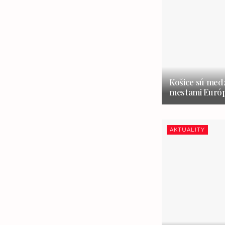
Košice sú medz
mestami Európ
AKTUALITY