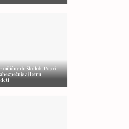
e milióny do škôlok. Popri
abezpečuje aj letnú
 deti