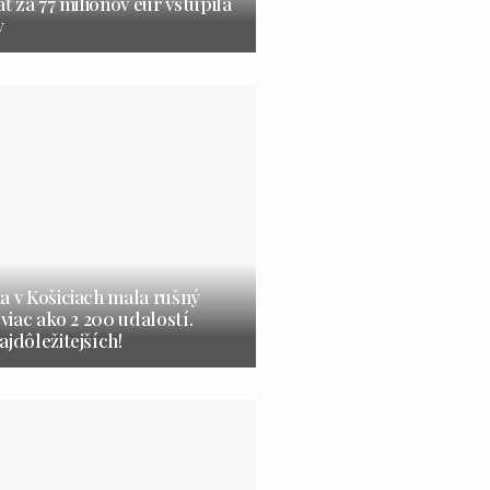
ať za 77 miliónov eur vstúpila
y
a v Košiciach mala rušný
 viac ako 2 200 udalostí.
ajdôležitejších!