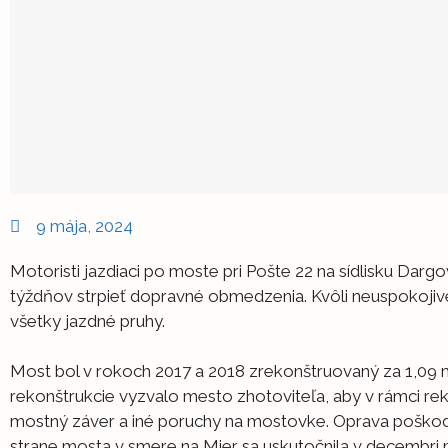
9 mája, 2024
Motoristi jazdiaci po moste pri Pošte 22 na sídlisku Darg
týždňov strpieť dopravné obmedzenia. Kvôli neuspokoji
všetky jazdné pruhy.
Most bol v rokoch 2017 a 2018 zrekonštruovaný za 1,09 m
rekonštrukcie vyzvalo mesto zhotoviteľa, aby v rámci r
mostný záver a iné poruchy na mostovke. Oprava poško
strane mosta v smere na Mier sa uskutočnila v decembri 