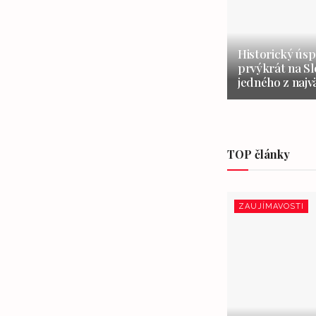
Historický úsp
prvýkrát na S
jedného z najv
TOP články
ZAUJÍMAVOSTI