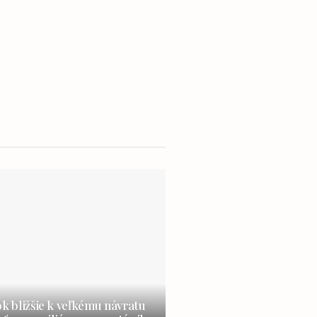
ok bližšie k veľkému návratu