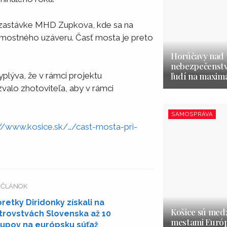
 zastávke MHD Zupkova, kde sa na
a mostného uzáveru. Časť mosta je preto
Horúčavy nad 3
nebezpečenstvo
ľudí na maxim
plýva, že v rámci projektu
alo zhotoviteľa, aby v rámci
SAMOSPRÁVA
://www.kosice.sk/…/cast-mosta-pri-
Í ČLÁNOK
retky Diridonky získali na
Košice sú medz
trovstvách Slovenska až 10
mestami Európ
upov na európsku súťaž