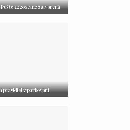
 Pošte 22 zostane zatvorená
 pravidiel v parkovaní