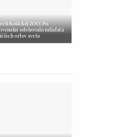
ech Košickej ZOO: Po
lovensku odchovala mláďatá
äčších orlov sveta