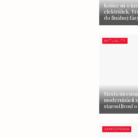
Košice sú o kr
električiek. Tr
do finálnej fáz
AKTUALITY
Mesto investuj
modernizácii z
starostlivosť o
SAMOSPRÁVA