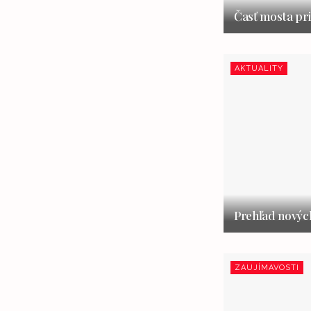
Časť mosta pri
AKTUALITY
Prehľad nových
ZAUJÍMAVOSTI