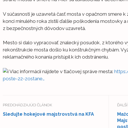
V súčasnosti je uzavretá časť mosta v opačnom smere k
konci minulého roka zistili ďalšie poškodenia mostovky 
z bezpečnostných dôvodov uzavretá.
Mesto si dalo vypracovať znalecký posudok, z ktorého vy
rekonštrukcie mosta došlo ku konštrukčným chybám. Vyzv
reklamačného konania pristúpil k ich odstráneniu.
Viac informácií nájdete v tlačovej správe mesta:
https
poste-22-zostane…
PREDCHÁDZAJÚCI ČLÁNOK
ĎALŠ
Sledujte hokejové majstrovstvá na KFA
Mažo
Majs
post