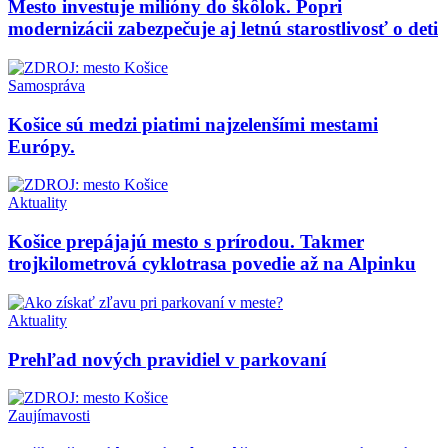
Mesto investuje milióny do škôlok. Popri
modernizácii zabezpečuje aj letnú starostlivosť o deti
Samospráva
Košice sú medzi piatimi najzelenšími mestami
Európy.
Aktuality
Košice prepájajú mesto s prírodou. Takmer
trojkilometrová cyklotrasa povedie až na Alpinku
Aktuality
Prehľad nových pravidiel v parkovaní
Zaujímavosti