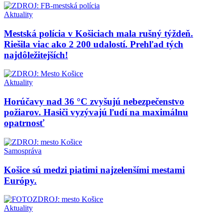
Aktuality
Mestská polícia v Košiciach mala rušný týždeň.
Riešila viac ako 2 200 udalostí. Prehľad tých
najdôležitejších!
Aktuality
Horúčavy nad 36 °C zvyšujú nebezpečenstvo
požiarov. Hasiči vyzývajú ľudí na maximálnu
opatrnosť
Samospráva
Košice sú medzi piatimi najzelenšími mestami
Európy.
Aktuality