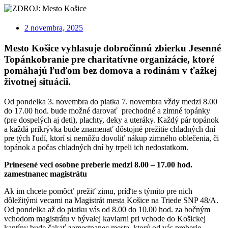
2 novembra, 2025
Mesto Košice vyhlasuje dobročinnú zbierku Jesenné
Topánkobranie pre charitatívne organizácie, ktoré
pomáhajú ľuďom bez domova a rodinám v ťažkej
životnej situácii.
Od pondelka 3. novembra do piatka 7. novembra vždy medzi 8.00
do 17.00 hod. bude možné darovať prechodné a zimné topánky
(pre dospelých aj deti), plachty, deky a uteráky. Každý pár topánok
a každá prikrývka bude znamenať dôstojné prežitie chladných dní
pre tých ľudí, ktorí si nemôžu dovoliť nákup zimného oblečenia, či
topánok a počas chladných dní by trpeli ich nedostatkom.
Prinesené veci osobne preberie medzi 8.00 – 17.00 hod.
zamestnanec magistrátu
Ak im chcete pomôcť prežiť zimu, príďte s týmito pre nich
dôležitými vecami na Magistrát mesta Košice na Triede SNP 48/A.
Od pondelka až do piatku vás od 8.00 do 10.00 hod. za bočným
vchodom magistrátu v bývalej kaviarni pri vchode do Košickej
kantíny bude čakať zamestnanec mesta, ktorý od vás preberie