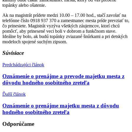
topánky alebo ošatenie.
Ak na magistrát prídete medzi 10.00 – 17.00 hod., stačí zavolať na
telefónne číslo 0918 937 370 a zamestnanec mesta príde prevziať to,
čo prinesiete. Magistrát vyzýva všetkých záujemcov, ktorí chcú
pomôcť, aby prinesené veci boli v dobrom a funkčnom stave.
Ideálne by bolo, ak budú topánky zviazané šnúrkami a pri detských
modeloch spojené suchým zipsom.
Súvisiace
Predchádzajúci článok
Oznámenie o prenájme a prevode majetku mesta z
dôvodu hodného osobitného zreteľa
Ďalší článok
Oznámenie o prenájme majetku mesta z dôvodu
hodného osobitného zreteľa
Odporúčame