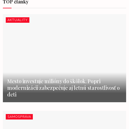
TOP články
AKTUALITY
Mesto investuje milióny do škôlok. Popri
modernizácii zabezpečuje aj letnú starostlivosť o
deti
SAMOSPRÁVA