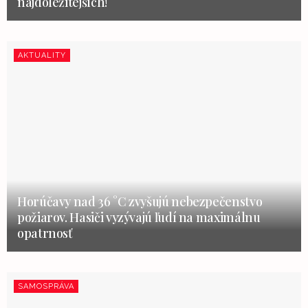
najdôležitejších!
AKTUALITY
Horúčavy nad 36 °C zvyšujú nebezpečenstvo
požiarov. Hasiči vyzývajú ľudí na maximálnu
opatrnosť
SAMOSPRÁVA