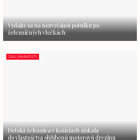
Vydajte sa na nezvyčajnú potulku po
železničných vlečkách
ZAUJÍMAVOSTI
Detská železnica v Košiciach získala
do vlastníctva obľúbenú motorovú drezinu