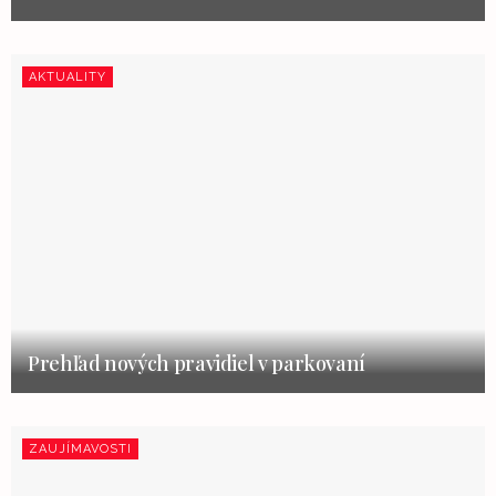
AKTUALITY
Prehľad nových pravidiel v parkovaní
ZAUJÍMAVOSTI