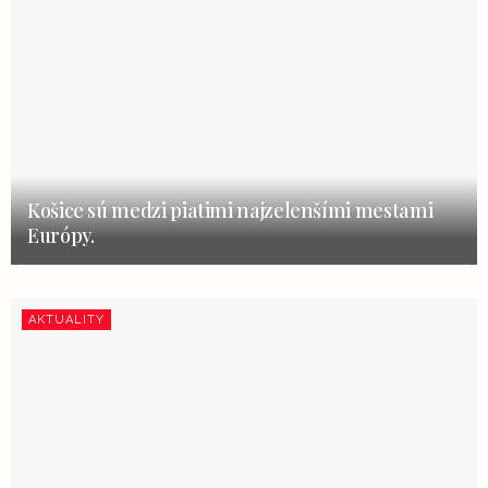
Košice sú medzi piatimi najzelenšími mestami
Európy.
AKTUALITY