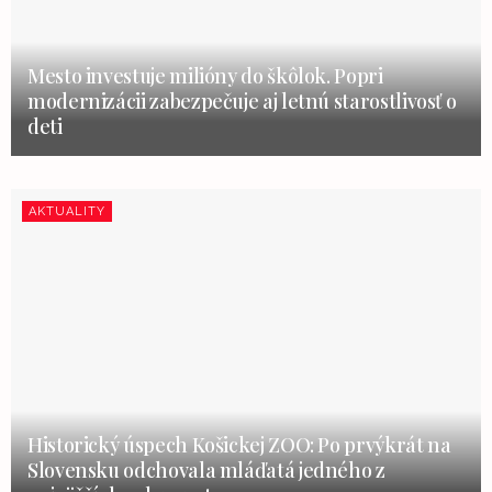
Mesto investuje milióny do škôlok. Popri
modernizácii zabezpečuje aj letnú starostlivosť o
deti
AKTUALITY
Historický úspech Košickej ZOO: Po prvýkrát na
Slovensku odchovala mláďatá jedného z