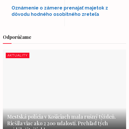
Oznámenie o zámere prenajať majetok z
dôvodu hodného osobitného zreteľa
Odporúčame
AKTUALITY
Mestská polícia v Košiciach mala rušný týždeň.
Riešila viac ako 2 200 udalostí. Prehľad tých