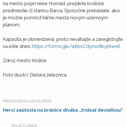
na mesto popri rieke Hornád, prejdete košické
predmestie či stanicu Barca. Spoločne prebádate, ako
je možné pomôcť klíme mesta novým územným
plánom.
Kapacita je obmedzená, preto neváhajte a zaregistrujte
sa ešte dnes:
https://forms.gle/4BesCdymo8k96iwn6
Zdroj: mesto Košice
Foto (ilustr.): Detská železnica
PREDCHÁDZAJÚCI ČLÁNOK
Herci zaútočia na bránice diváka „tridsať deviatkou“
ĎALŠÍ ČLÁNOK