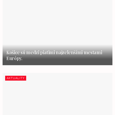
Košice sú medzi piatimi najzelenšími mestami
Európy.
AKTUALITY