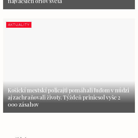
najväčších orlov sveta
AKTUALITY
Košickí mestskí policajti pomáhali ľuďom v núdzi
aj zachraňovali životy. Týždeň priniesol vyše 2
000 zásahov