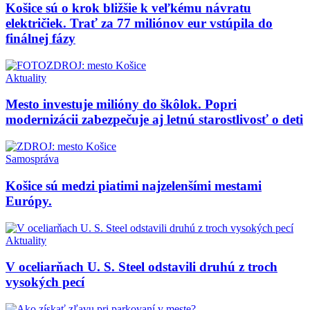
Košice sú o krok bližšie k veľkému návratu
električiek. Trať za 77 miliónov eur vstúpila do
finálnej fázy
Aktuality
Mesto investuje milióny do škôlok. Popri
modernizácii zabezpečuje aj letnú starostlivosť o deti
Samospráva
Košice sú medzi piatimi najzelenšími mestami
Európy.
Aktuality
V oceliarňach U. S. Steel odstavili druhú z troch
vysokých pecí