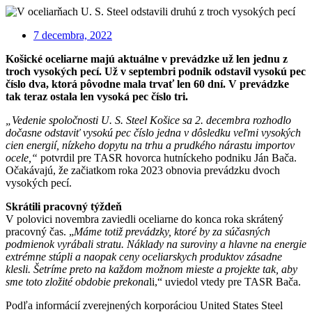
7 decembra, 2022
Košické oceliarne majú aktuálne v prevádzke už len jednu z
troch vysokých pecí. Už v septembri podnik odstavil vysokú pec
číslo dva, ktorá pôvodne mala trvať len 60 dní. V prevádzke
tak teraz ostala len vysoká pec číslo tri.
„Vedenie spoločnosti U. S. Steel Košice sa 2. decembra rozhodlo
dočasne odstaviť vysokú pec číslo jedna v dôsledku veľmi vysokých
cien energií, nízkeho dopytu na trhu a prudkého nárastu importov
ocele,“
potvrdil pre TASR hovorca hutníckeho podniku Ján Bača.
Očakávajú, že začiatkom roka 2023 obnovia prevádzku dvoch
vysokých pecí.
Skrátili pracovný týždeň
V polovici novembra zaviedli oceliarne do konca roka skrátený
pracovný čas. „
Máme totiž prevádzky, ktoré by za súčasných
podmienok vyrábali stratu. Náklady na suroviny a hlavne na energie
extrémne stúpli a naopak ceny oceliarskych produktov zásadne
klesli. Šetríme preto na každom možnom mieste a projekte tak, aby
sme toto zložité obdobie prekona
li,“ uviedol vtedy pre TASR Bača.
Podľa informácií zverejnených korporáciou United States Steel