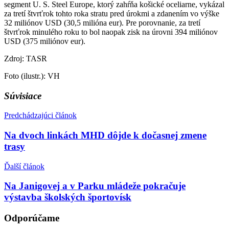
segment U. S. Steel Europe, ktorý zahŕňa košické oceliarne, vykázal
za tretí štvrťrok tohto roka stratu pred úrokmi a zdanením vo výške
32 miliónov USD (30,5 milióna eur). Pre porovnanie, za tretí
štvrťrok minulého roku to bol naopak zisk na úrovni 394 miliónov
USD (375 miliónov eur).
Zdroj: TASR
Foto (ilustr.): VH
Súvisiace
Predchádzajúci článok
Na dvoch linkách MHD dôjde k dočasnej zmene
trasy
Ďalší článok
Na Janigovej a v Parku mládeže pokračuje
výstavba školských športovísk
Odporúčame