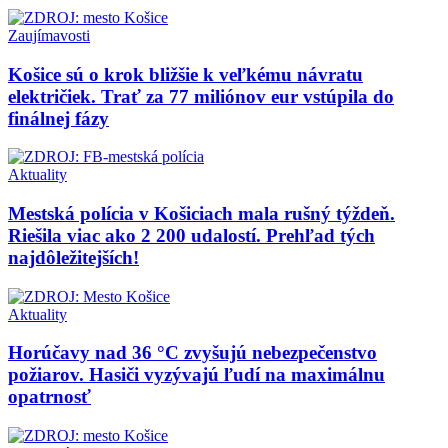
Zaujímavosti
Košice sú o krok bližšie k veľkému návratu
električiek. Trať za 77 miliónov eur vstúpila do
finálnej fázy
Aktuality
Mestská polícia v Košiciach mala rušný týždeň.
Riešila viac ako 2 200 udalostí. Prehľad tých
najdôležitejších!
Aktuality
Horúčavy nad 36 °C zvyšujú nebezpečenstvo
požiarov. Hasiči vyzývajú ľudí na maximálnu
opatrnosť