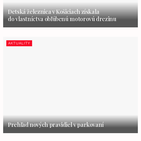
Detská železnica v Košiciach získala
do vlastníctva obľúbenú motorovú drezinu
AKTUALITY
Prehľad nových pravidiel v parkovaní