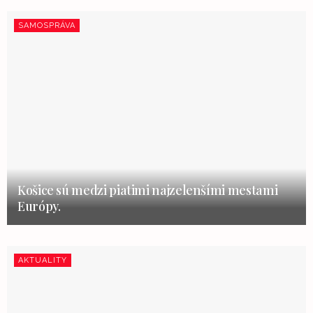
SAMOSPRÁVA
Košice sú medzi piatimi najzelenšími mestami
Európy.
AKTUALITY