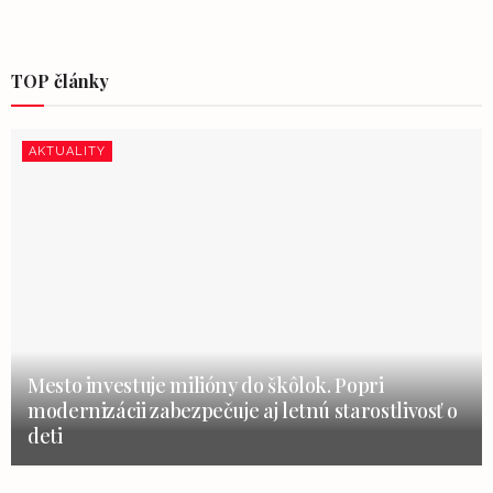
TOP články
AKTUALITY
Mesto investuje milióny do škôlok. Popri
modernizácii zabezpečuje aj letnú starostlivosť o
deti