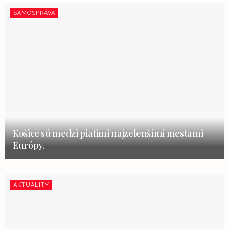
SAMOSPRÁVA
Košice sú medzi piatimi najzelenšími mestami
Európy.
AKTUALITY