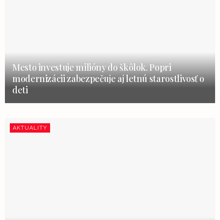
Mesto investuje milióny do škôlok. Popri
modernizácii zabezpečuje aj letnú starostlivosť o
deti
AKTUALITY