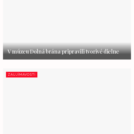
V múzeu Dolná brána pripravili tvorivé dielne
ZAUJÍMAVOSTI