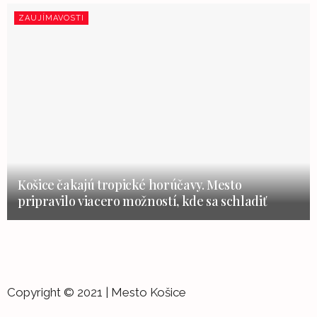
ZAUJÍMAVOSTI
Košice čakajú tropické horúčavy. Mesto
pripravilo viacero možností, kde sa schladiť
Copyright © 2021 | Mesto Košice