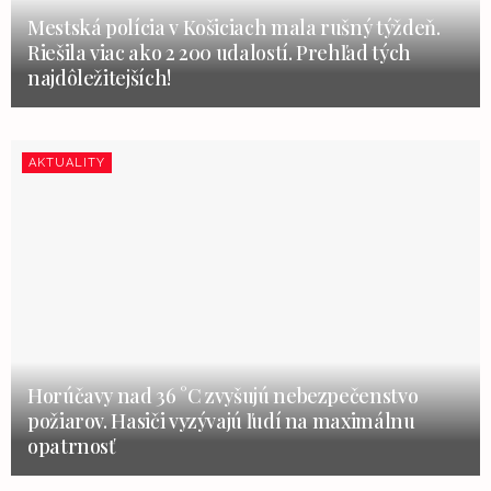
Mestská polícia v Košiciach mala rušný týždeň.
Riešila viac ako 2 200 udalostí. Prehľad tých
najdôležitejších!
AKTUALITY
Horúčavy nad 36 °C zvyšujú nebezpečenstvo
požiarov. Hasiči vyzývajú ľudí na maximálnu
opatrnosť