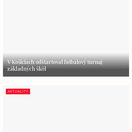
V Košiciach odštartoval futbalový turnaj
základných škôl
AKTUALITY