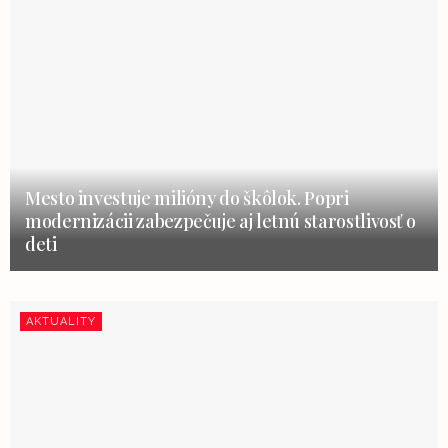
Mesto investuje milióny do škôlok. Popri
modernizácii zabezpečuje aj letnú starostlivosť o
deti
AKTUALITY