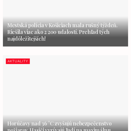
Mestská polícia v Košiciach mala rušný týždeň.
Riešila viac ako 2 200 udalostí. Prehľad tých
najdôležitejších!
AKTUALITY
Horúčavy nad 36 °C zvyšujú nebezpečenstvo
požiarov. Hasiči vyzývajú ľudí na maximálnu