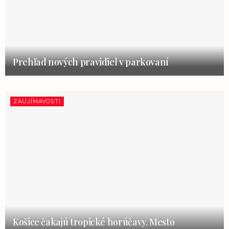
Prehľad nových pravidiel v parkovaní
ZAUJÍMAVOSTI
Košice čakajú tropické horúčavy. Mesto