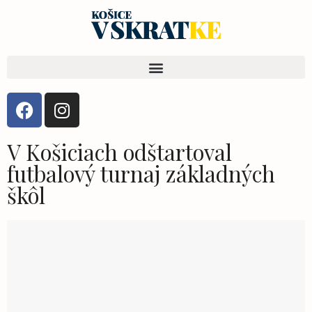
V Košiciach odštartoval
futbalový turnaj základných
škôl