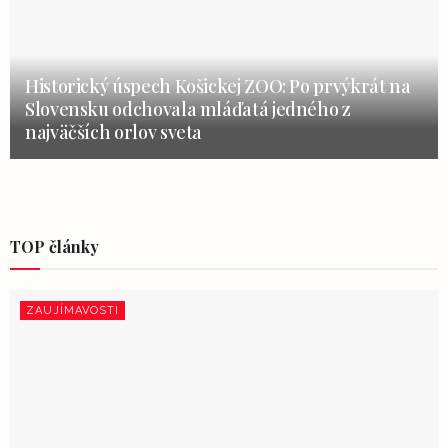
Historický úspech Košickej ZOO: Po prvýkrát na
Slovensku odchovala mláďatá jedného z
najväčších orlov sveta
TOP články
ZAUJÍMAVOSTI