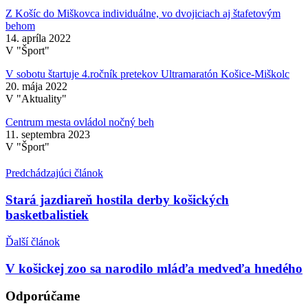
Z Košíc do Miškovca individuálne, vo dvojiciach aj štafetovým
behom
14. apríla 2022
V "Šport"
V sobotu štartuje 4.ročník pretekov Ultramaratón Košice-Miškolc
20. mája 2022
V "Aktuality"
Centrum mesta ovládol nočný beh
11. septembra 2023
V "Šport"
Predchádzajúci článok
Stará jazdiareň hostila derby košických
basketbalistiek
Ďalší článok
V košickej zoo sa narodilo mláďa medveďa hnedého
Odporúčame