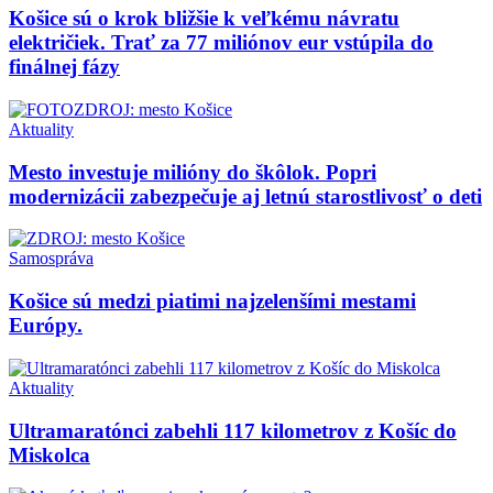
Košice sú o krok bližšie k veľkému návratu
električiek. Trať za 77 miliónov eur vstúpila do
finálnej fázy
Aktuality
Mesto investuje milióny do škôlok. Popri
modernizácii zabezpečuje aj letnú starostlivosť o deti
Samospráva
Košice sú medzi piatimi najzelenšími mestami
Európy.
Aktuality
Ultramaratónci zabehli 117 kilometrov z Košíc do
Miskolca