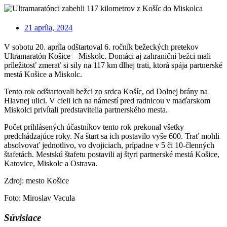
21 apríla, 2024
V sobotu 20. apríla odštartoval 6. ročník bežeckých pretekov
Ultramaratón Košice – Miskolc. Domáci aj zahraniční bežci mali
príležitosť zmerať si sily na 117 km dlhej trati, ktorá spája partnerské
mestá Košice a Miskolc.
Tento rok odštartovali bežci zo srdca Košíc, od Dolnej brány na
Hlavnej ulici. V cieli ich na námestí pred radnicou v maďarskom
Miskolci privítali predstavitelia partnerského mesta.
Počet prihlásených účastníkov tento rok prekonal všetky
predchádzajúce roky. Na štart sa ich postavilo vyše 600. Trať mohli
absolvovať jednotlivo, vo dvojiciach, prípadne v 5 či 10-členných
štafetách. Mestskú štafetu postavili aj štyri partnerské mestá Košice,
Katovice, Miskolc a Ostrava.
Zdroj: mesto Košice
Foto: Miroslav Vacula
Súvisiace