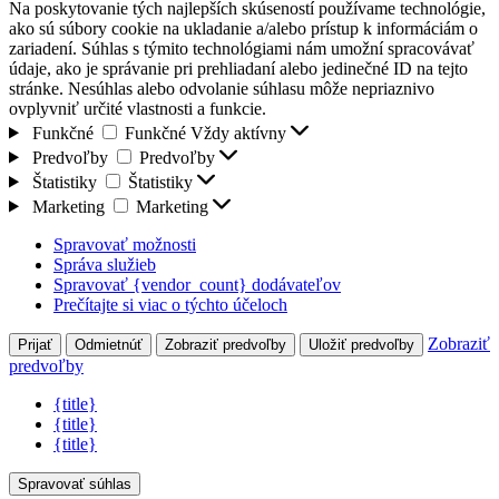
Na poskytovanie tých najlepších skúseností používame technológie,
ako sú súbory cookie na ukladanie a/alebo prístup k informáciám o
zariadení. Súhlas s týmito technológiami nám umožní spracovávať
údaje, ako je správanie pri prehliadaní alebo jedinečné ID na tejto
stránke. Nesúhlas alebo odvolanie súhlasu môže nepriaznivo
ovplyvniť určité vlastnosti a funkcie.
Funkčné
Funkčné
Vždy aktívny
Predvoľby
Predvoľby
Štatistiky
Štatistiky
Marketing
Marketing
Spravovať možnosti
Správa služieb
Spravovať {vendor_count} dodávateľov
Prečítajte si viac o týchto účeloch
Zobraziť
Prijať
Odmietnúť
Zobraziť predvoľby
Uložiť predvoľby
predvoľby
{title}
{title}
{title}
Spravovať súhlas