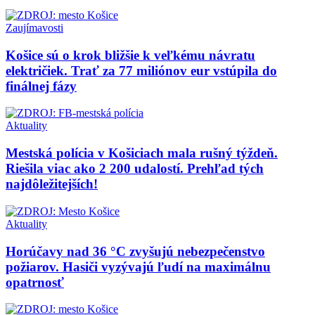
Zaujímavosti
Košice sú o krok bližšie k veľkému návratu
električiek. Trať za 77 miliónov eur vstúpila do
finálnej fázy
Aktuality
Mestská polícia v Košiciach mala rušný týždeň.
Riešila viac ako 2 200 udalostí. Prehľad tých
najdôležitejších!
Aktuality
Horúčavy nad 36 °C zvyšujú nebezpečenstvo
požiarov. Hasiči vyzývajú ľudí na maximálnu
opatrnosť