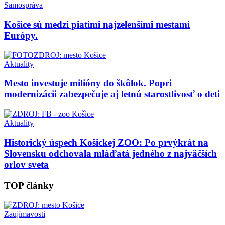
Samospráva
Košice sú medzi piatimi najzelenšími mestami
Európy.
Aktuality
Mesto investuje milióny do škôlok. Popri
modernizácii zabezpečuje aj letnú starostlivosť o deti
Aktuality
Historický úspech Košickej ZOO: Po prvýkrát na
Slovensku odchovala mláďatá jedného z najväčších
orlov sveta
TOP články
Zaujímavosti