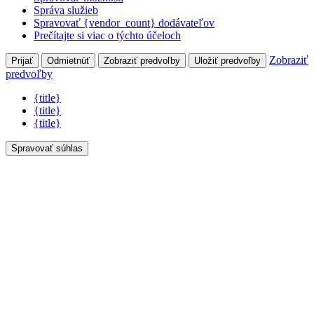
Správa služieb
Spravovať {vendor_count} dodávateľov
Prečítajte si viac o týchto účeloch
Zobraziť
Prijať
Odmietnúť
Zobraziť predvoľby
Uložiť predvoľby
predvoľby
{title}
{title}
{title}
Spravovať súhlas