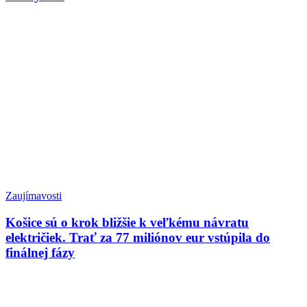
Zaujímavosti
Košice sú o krok bližšie k veľkému návratu
električiek. Trať za 77 miliónov eur vstúpila do
finálnej fázy