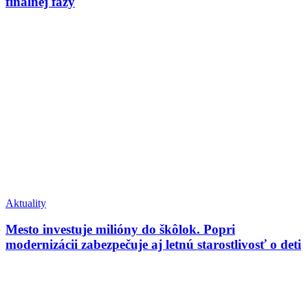
finálnej fázy
Aktuality
Mesto investuje milióny do škôlok. Popri
modernizácii zabezpečuje aj letnú starostlivosť o deti