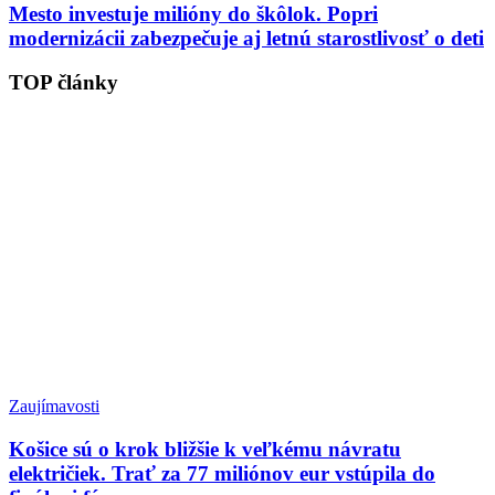
Mesto investuje milióny do škôlok. Popri
modernizácii zabezpečuje aj letnú starostlivosť o deti
TOP články
Zaujímavosti
Košice sú o krok bližšie k veľkému návratu
električiek. Trať za 77 miliónov eur vstúpila do