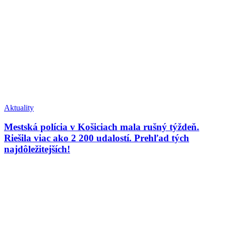
Aktuality
Mestská polícia v Košiciach mala rušný týždeň.
Riešila viac ako 2 200 udalostí. Prehľad tých
najdôležitejších!