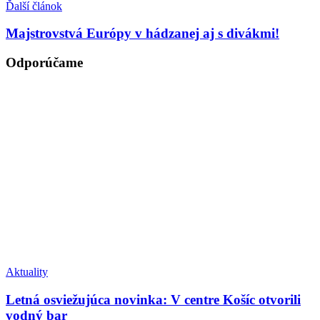
Ďalší článok
Majstrovstvá Európy v hádzanej aj s divákmi!
Odporúčame
Aktuality
Letná osviežujúca novinka: V centre Košíc otvorili
vodný bar