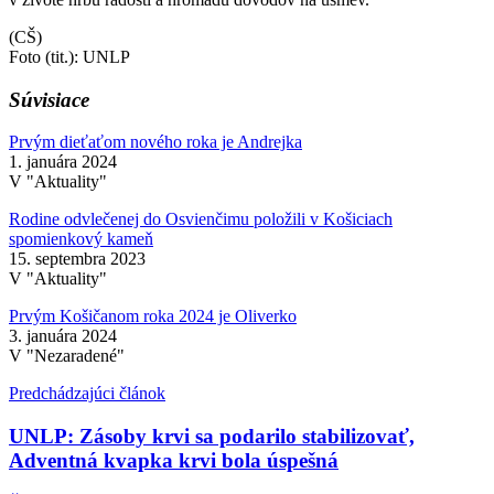
(CŠ)
Foto (tit.): UNLP
Súvisiace
Prvým dieťaťom nového roka je Andrejka
1. januára 2024
V "Aktuality"
Rodine odvlečenej do Osvienčimu položili v Košiciach
spomienkový kameň
15. septembra 2023
V "Aktuality"
Prvým Košičanom roka 2024 je Oliverko
3. januára 2024
V "Nezaradené"
Predchádzajúci článok
UNLP: Zásoby krvi sa podarilo stabilizovať,
Adventná kvapka krvi bola úspešná