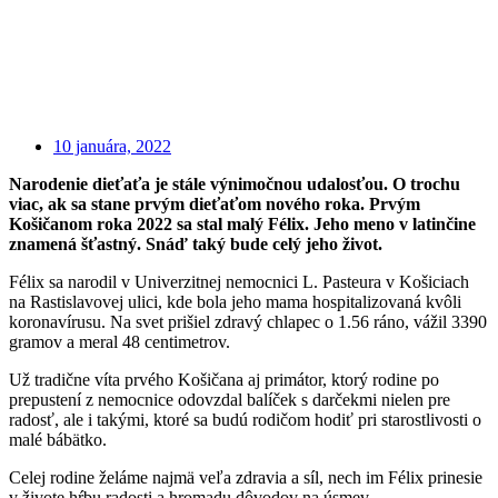
10 januára, 2022
Narodenie dieťaťa je stále výnimočnou udalosťou. O trochu
viac, ak sa stane prvým dieťaťom nového roka. Prvým
Košičanom roka 2022 sa stal malý Félix. Jeho meno v latinčine
znamená šťastný. Snáď taký bude celý jeho život.
Félix sa narodil v Univerzitnej nemocnici L. Pasteura v Košiciach
na Rastislavovej ulici, kde bola jeho mama hospitalizovaná kvôli
koronavírusu. Na svet prišiel zdravý chlapec o 1.56 ráno, vážil 3390
gramov a meral 48 centimetrov.
Už tradične víta prvého Košičana aj primátor, ktorý rodine po
prepustení z nemocnice odovzdal balíček s darčekmi nielen pre
radosť, ale i takými, ktoré sa budú rodičom hodiť pri starostlivosti o
malé bábätko.
Celej rodine želáme najmä veľa zdravia a síl, nech im Félix prinesie
v živote hŕbu radosti a hromadu dôvodov na úsmev.