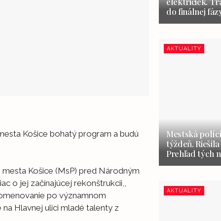
električiek. Tr
do finálnej fáz
AKTUALITY
Mestská políci
ňa mesta Košice bohatý program a budú
týždeň. Riešila
Prehľad tých n
ie mesta Košice (MsP) pred Národným
ac o jej začínajúcej rekonštrukcii,,
AKTUALITY
l pomenovanie po významnom
na Hlavnej ulici mladé talenty z