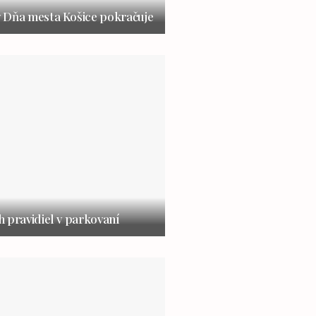
 Dňa mesta Košice pokračuje
 pravidiel v parkovaní