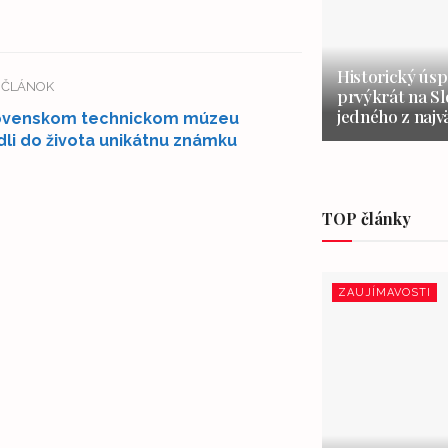
Historický úsp
Í ČLÁNOK
prvýkrát na S
jedného z najv
lovenskom technickom múzeu
dli do života unikátnu známku
TOP články
ZAUJÍMAVOSTI