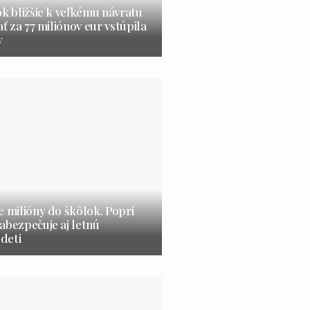
ok bližšie k veľkému návratu
ať za 77 miliónov eur vstúpila
y
e milióny do škôlok. Popri
abezpečuje aj letnú
 deti