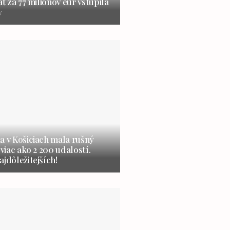
ať za 77 miliónov eur vstúpila
y
a v Košiciach mala rušný
 viac ako 2 200 udalostí.
ajdôležitejších!