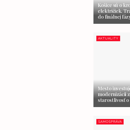
Košice sú o kr
električiek. Tr
do finálnej fáz
AKTUALITY
Mesto investuj
modernizácii z
starostlivosť o
SAMOSPRÁVA