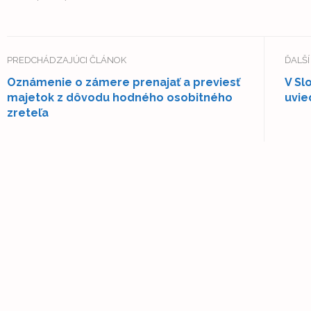
PREDCHÁDZAJÚCI ČLÁNOK
ĎALŠ
Oznámenie o zámere prenajať a previesť
V S
majetok z dôvodu hodného osobitného
uvie
zreteľa