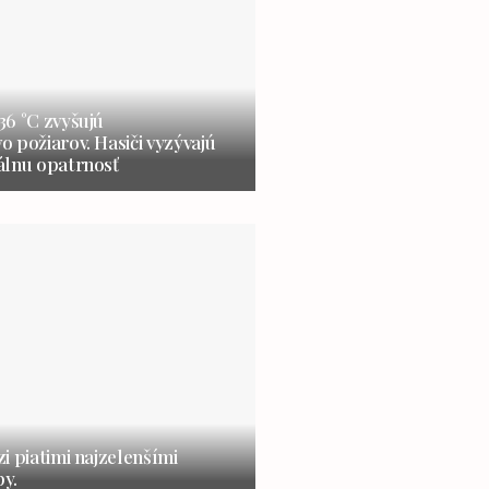
6 °C zvyšujú
 požiarov. Hasiči vyzývajú
álnu opatrnosť
i piatimi najzelenšími
y.