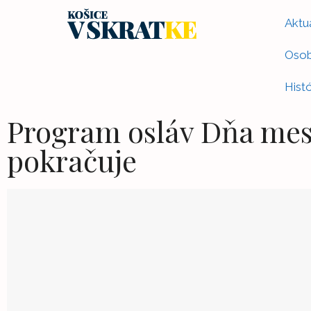
Aktua
Osob
Histó
Program osláv Dňa mes
pokračuje