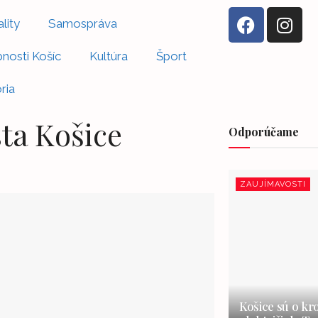
lity
Samospráva
nosti Košíc
Kultúra
Šport
ria
ta Košice
Odporúčame
ZAUJÍMAVOSTI
Košice sú o kr