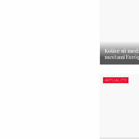
Košice sú medz
mestami Európ
AKTUALITY