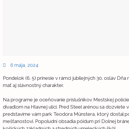
6 mája, 2024
Pondelok (6. 5) prinesie v rámci jubilejných 30. osláv D
mať aj slávnostný charakter.
Na programe je oceňovanie príslušníkov Mestskej políc
divadlom na Hlavnej ulici. Pred Steel arénou sa dozviete vi
predstavíme vám park Teodora Münstera, ktorý dosta
mešťanostovi. Popoludní obsadia póidum pri Dolnej bráne 
košických základných a stredných umeleckých škôl.