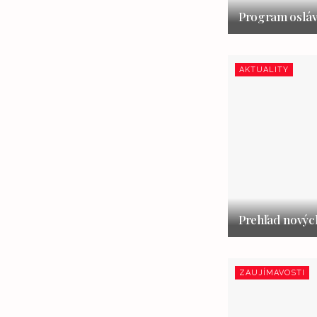
Program osláv
AKTUALITY
Prehľad nových
ZAUJÍMAVOSTI