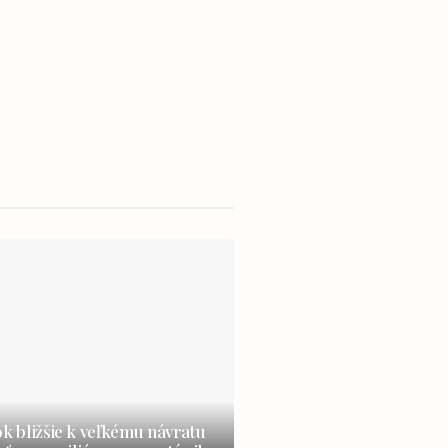
ok bližšie k veľkému návratu