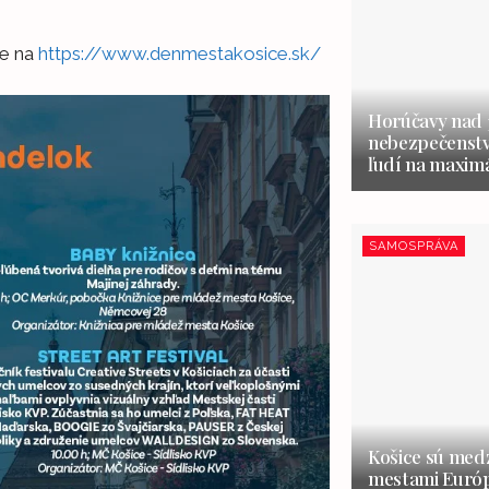
te na
https://www.denmestakosice.sk/
Horúčavy nad 3
nebezpečenstvo
ľudí na maxim
SAMOSPRÁVA
Košice sú medz
mestami Európ