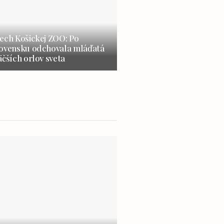
ech Košickej ZOO: Po
lovensku odchovala mláďatá
äčších orlov sveta