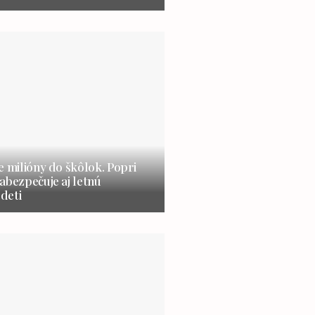
e milióny do škôlok. Popri
abezpečuje aj letnú
 deti