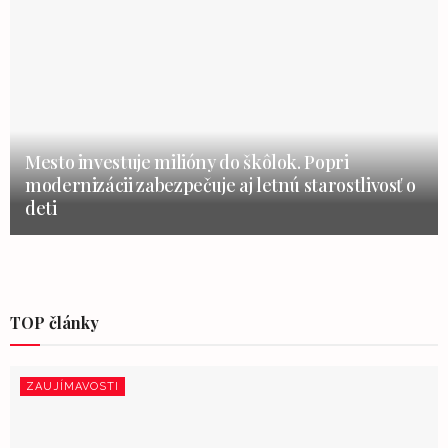
Mesto investuje milióny do škôlok. Popri
modernizácii zabezpečuje aj letnú starostlivosť o
deti
TOP články
ZAUJÍMAVOSTI