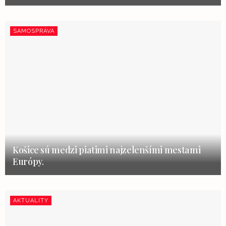
SAMOSPRÁVA
Košice sú medzi piatimi najzelenšími mestami
Európy.
AKTUALITY