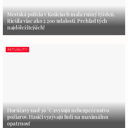
Mestská polícia v Košiciach mala rušný týždeň.
Riešila viac ako 2 200 udalostí. Prehľad tých
najdôležitejších!
AKTUALITY
Horúčavy nad 36 °C zvyšujú nebezpečenstvo
požiarov. Hasiči vyzývajú ľudí na maximálnu
opatrnosť