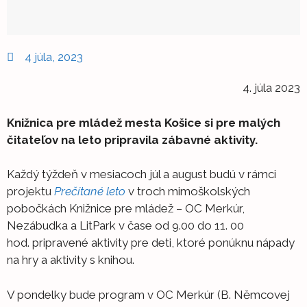
4 júla, 2023
4. júla 2023
Knižnica pre mládež mesta Košice si pre malých
čitateľov na leto pripravila zábavné aktivity.
Každý týždeň v mesiacoch júl a august budú v rámci
projektu
Prečítané leto
v troch mimoškolských
pobočkách Knižnice pre mládež – OC Merkúr,
Nezábudka a LitPark v čase od 9.00 do 11. 00
hod. pripravené aktivity pre deti, ktoré ponúknu nápady
na hry a aktivity s knihou.
V pondelky bude program v OC Merkúr (B. Němcovej