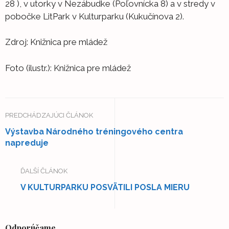
28 ), v utorky v Nezábudke (Poľovnícka 8) a v stredy v
pobočke LitPark v Kulturparku (Kukučínova 2).
Zdroj: Knižnica pre mládež
Foto (ilustr.): Knižnica pre mládež
PREDCHÁDZAJÚCI ČLÁNOK
Výstavba Národného tréningového centra
napreduje
ĎALŠÍ ČLÁNOK
V KULTURPARKU POSVÄTILI POSLA MIERU
Odporúčame