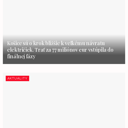
Košice sú o krok bližšie k veľkému návratu
električiek. Trať za 77 miliónov eur vstúpila do
finálnej fázy
AKTUALITY