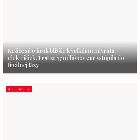
Košice sú o krok bližšie k veľkému návratu
električiek. Trať za 77 miliónov eur vstúpila do
finálnej fázy
AKTUALITY