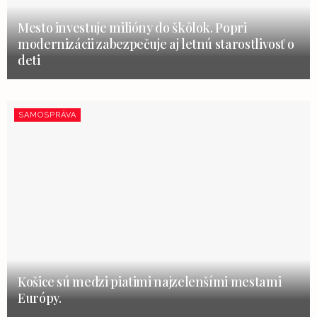
Mesto investuje milióny do škôlok. Popri
modernizácii zabezpečuje aj letnú starostlivosť o
deti
SAMOSPRÁVA
Košice sú medzi piatimi najzelenšími mestami
Európy.