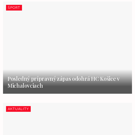
ŠPORT
Posledný prípravný zápas odohrá HC Košice v
Michalovciach
AKTUALITY