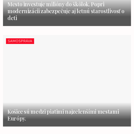
Mesto investuje milióny do škôlok. Popri
modernizácii zabezpečuje aj letnú starostlivosť o
deti
SAMOSPRÁVA
Košice sú medzi piatimi najzelenšími mestami
Európy.