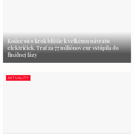
Košice sú o krok bližšie k veľkému návratu
električiek. Trať za 77 miliónov eur vstúpila do
finálnej fázy
AKTUALITY