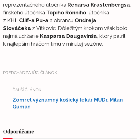
reprezentačného útočníka
Renarsa Krastenbergsa
,
fínskeho útočníka
Topiho Rönniho
, útočníka
z KHL
Cliff-a Pu-a
a obrancu
Ondreja
Slováčeka
z Vítkovic. Dôležitým krokom však bolo
najmä udržanie
Kasparsa Daugavinša
, ktorý patril
k najlepším hráčom tímu v minulej sezóne.
PREDCHÁDZAJÚCI ČLÁNOK
ĎALŠÍ ČLÁNOK
Zomrel významný košický lekár MUDr. Milan
Guman
Odporúčame