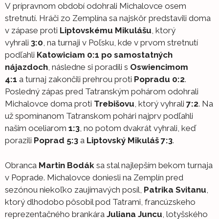
V prípravnom období odohrali Michalovce osem
stretnutí. Hráči zo Zemplína sa najskôr predstavili doma
v zápase proti
Liptovskému Mikulášu
, ktorý
vyhrali
3:0
, na turnaji v Poľsku, kde v prvom stretnutí
podľahli
Katowiciam 0:1
po samostatných
nájazdoch
, následne si poradili s
Oswiencimom
4:1
a turnaj zakončili prehrou proti
Popradu 0:2
.
Posledný zápas pred Tatranským pohárom odohrali
Michalovce doma proti
Trebišovu
, ktorý vyhrali
7:2
. Na
už spomínanom Tatranskom pohári najprv podľahli
našim oceliarom
1:3
, no potom dvakrát vyhrali, keď
porazili
Poprad 5:3
a
Liptovský Mikuláš 7:3
.
Obranca
Martin Bodák
sa stal najlepším bekom turnaja
v Poprade. Michalovce doniesli na Zemplín pred
sezónou niekoľko zaujímavých posíl,
Patrika Svitanu
,
ktorý dlhodobo pôsobil pod Tatrami, francúzskeho
reprezentačného brankára
Juliana Juncu
, lotyšského