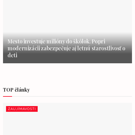
Mesto investuje milióny do škôlok. Popri
modernizácii zabezpečuje aj letnú starostlivosť o
deti
TOP články
ZAUJÍMAVOSTI