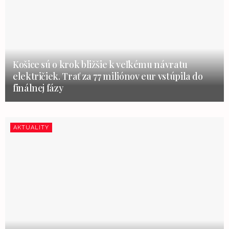
Košice sú o krok bližšie k veľkému návratu
električiek. Trať za 77 miliónov eur vstúpila do
finálnej fázy
AKTUALITY