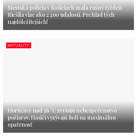
Mestská polícia v Košiciach mala rušný týždeň.
Riešila viac ako 2 200 udalostí. Prehľad tých
najdôležitejších!
AKTUALITY
Horúčavy nad 36 °C zvyšujú nebezpečenstvo
požiarov. Hasiči vyzývajú ľudí na maximálnu
opatrnosť