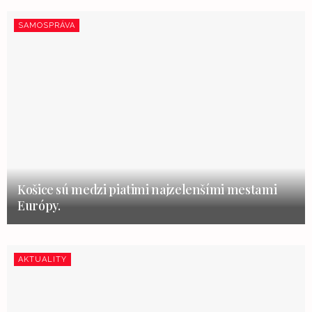
SAMOSPRÁVA
Košice sú medzi piatimi najzelenšími mestami
Európy.
AKTUALITY