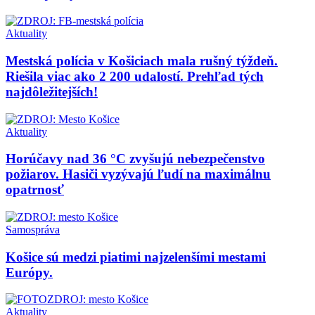
Aktuality
Mestská polícia v Košiciach mala rušný týždeň.
Riešila viac ako 2 200 udalostí. Prehľad tých
najdôležitejších!
Aktuality
Horúčavy nad 36 °C zvyšujú nebezpečenstvo
požiarov. Hasiči vyzývajú ľudí na maximálnu
opatrnosť
Samospráva
Košice sú medzi piatimi najzelenšími mestami
Európy.
Aktuality