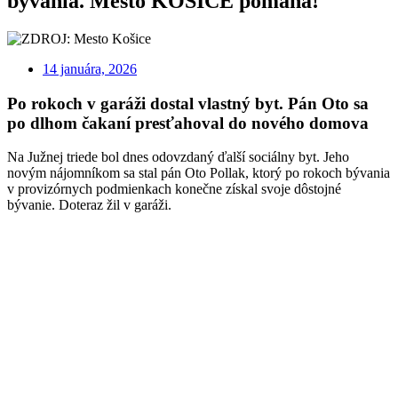
bývania. Mesto KOŠICE pomáha!
14 januára, 2026
Po rokoch v garáži dostal vlastný byt. Pán Oto sa
po dlhom čakaní presťahoval do nového domova
Na Južnej triede bol dnes odovzdaný ďalší sociálny byt. Jeho
novým nájomníkom sa stal pán Oto Pollak, ktorý po rokoch bývania
v provizórnych podmienkach konečne získal svoje dôstojné
bývanie. Doteraz žil v garáži.