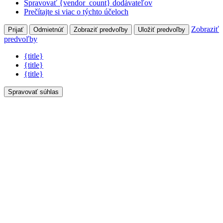
Spravovať {vendor_count} dodávateľov
Prečítajte si viac o týchto účeloch
Zobraziť
Prijať
Odmietnúť
Zobraziť predvoľby
Uložiť predvoľby
predvoľby
{title}
{title}
{title}
Spravovať súhlas