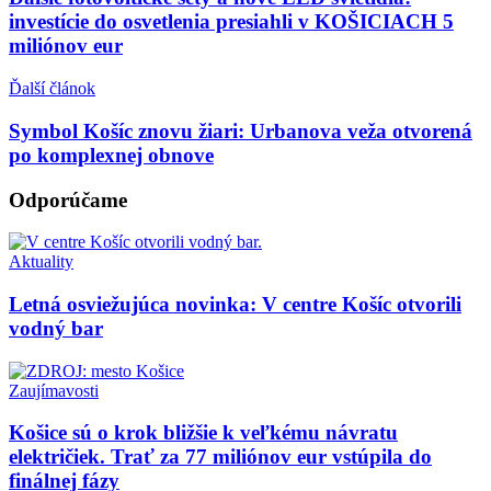
investície do osvetlenia presiahli v KOŠICIACH 5
miliónov eur
Ďalší článok
Symbol Košíc znovu žiari: Urbanova veža otvorená
po komplexnej obnove
Odporúčame
Aktuality
Letná osviežujúca novinka: V centre Košíc otvorili
vodný bar
Zaujímavosti
Košice sú o krok bližšie k veľkému návratu
električiek. Trať za 77 miliónov eur vstúpila do
finálnej fázy