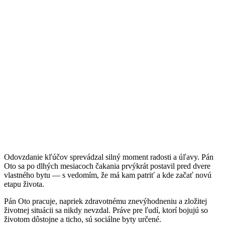
Odovzdanie kľúčov sprevádzal silný moment radosti a úľavy. Pán
Oto sa po dlhých mesiacoch čakania prvýkrát postavil pred dvere
vlastného bytu — s vedomím, že má kam patriť a kde začať novú
etapu života.
Pán Oto pracuje, napriek zdravotnému znevýhodneniu a zložitej
životnej situácii sa nikdy nevzdal. Práve pre ľudí, ktorí bojujú so
životom dôstojne a ticho, sú sociálne byty určené.