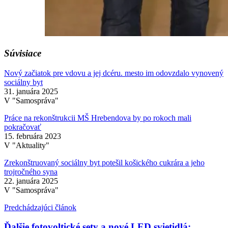
Súvisiace
Nový začiatok pre vdovu a jej dcéru. mesto im odovzdalo vynovený
sociálny byt
31. januára 2025
V "Samospráva"
Práce na rekonštrukcii MŠ Hrebendova by po rokoch mali
pokračovať
15. februára 2023
V "Aktuality"
Zrekonštruovaný sociálny byt potešil košického cukrára a jeho
trojročného syna
22. januára 2025
V "Samospráva"
Predchádzajúci článok
Ďalšie fotovoltické sety a nové LED svietidlá: