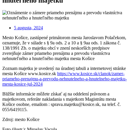
hnuteľného majetku
5 augusta, 2024
Mesto Košice, zastúpené primátorom mesta Jaroslavom Polačekom,
oznamuje, že v súlade s § 9a ods. 2 a 10 a § 9aa ods. 1 zákona č.
138/1991 Zb. o majetku obcí v znení neskorších predpisov
zverejňuje zámer priameho prenájmu a prevodu vlastníctva
nehnuteľného a hnuteľného majetku mesta Košice
Zoznam majetku je uvedený na úradnej tabuli a internetovej stránke
mesta Košice www.kosice.sk
https://www.kosice.sk/clanok/zamer-
priameho-prenajmu-a-prevodu-nehnutelneho-a-hnutelneho-majetku-
mesta-kosice-jul-2024
Bližšie informácie môžete získať aj na oddelení právnom a
majetkovom, referáte nakladania s majetkom Magistrátu mesta
Košice osobne, emailom : sprava.majetku@kosice.sk, na telef. č.
055/6419115.
Zdroj: mesto Košice
Foto (ilustr.): Miroslav Vacula