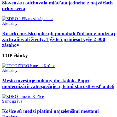
Slovensku odchovala mláďatá jedného z najväčších
orlov sveta
Aktuality
Košickí mestskí policajti pomáhali ľuďom v núdzi aj
zachraňovali životy. Týždeň priniesol vyše 2 000
zásahov
TOP články
Aktuality
Mesto investuje milióny do škôlok. Popri
modernizácii zabezpečuje aj letnú starostlivosť o deti
Samospráva
Košice sú medzi piatimi najzelenšími mestami
Európy.