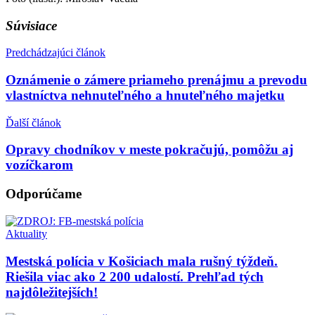
Súvisiace
Predchádzajúci článok
Oznámenie o zámere priameho prenájmu a prevodu
vlastníctva nehnuteľného a hnuteľného majetku
Ďalší článok
Opravy chodníkov v meste pokračujú, pomôžu aj
vozíčkarom
Odporúčame
Aktuality
Mestská polícia v Košiciach mala rušný týždeň.
Riešila viac ako 2 200 udalostí. Prehľad tých
najdôležitejších!