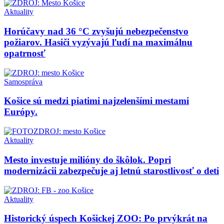
Aktuality
Horúčavy nad 36 °C zvyšujú nebezpečenstvo
požiarov. Hasiči vyzývajú ľudí na maximálnu
opatrnosť
Samospráva
Košice sú medzi piatimi najzelenšími mestami
Európy.
Aktuality
Mesto investuje milióny do škôlok. Popri
modernizácii zabezpečuje aj letnú starostlivosť o deti
Aktuality
Historický úspech Košickej ZOO: Po prvýkrát na