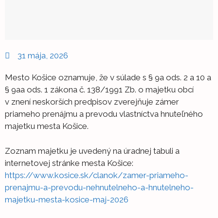
31 mája, 2026
Mesto Košice oznamuje, že v súlade s § 9a ods. 2 a 10 a
§ 9aa ods. 1 zákona č. 138/1991 Zb. o majetku obcí
v znení neskorších predpisov zverejňuje zámer
priameho prenájmu a prevodu vlastníctva hnuteľného
majetku mesta Košice.
Zoznam majetku je uvedený na úradnej tabuli a
internetovej stránke mesta Košice:
https://www.kosice.sk/clanok/zamer-priameho-
prenajmu-a-prevodu-nehnutelneho-a-hnutelneho-
majetku-mesta-kosice-maj-2026