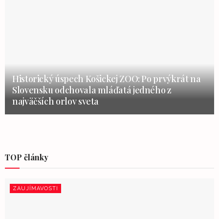
Historický úspech Košickej ZOO: Po prvýkrát na
Slovensku odchovala mláďatá jedného z
najväčších orlov sveta
TOP články
ZAUJÍMAVOSTI