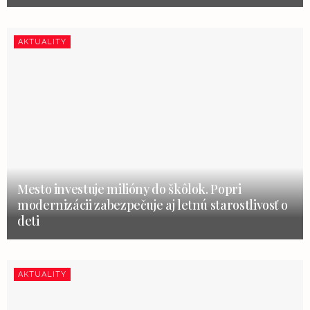
AKTUALITY
Mesto investuje milióny do škôlok. Popri
modernizácii zabezpečuje aj letnú starostlivosť o
deti
AKTUALITY