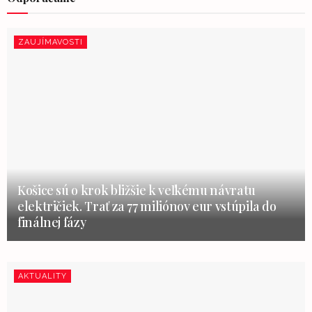
ZAUJÍMAVOSTI
Košice sú o krok bližšie k veľkému návratu
električiek. Trať za 77 miliónov eur vstúpila do
finálnej fázy
AKTUALITY