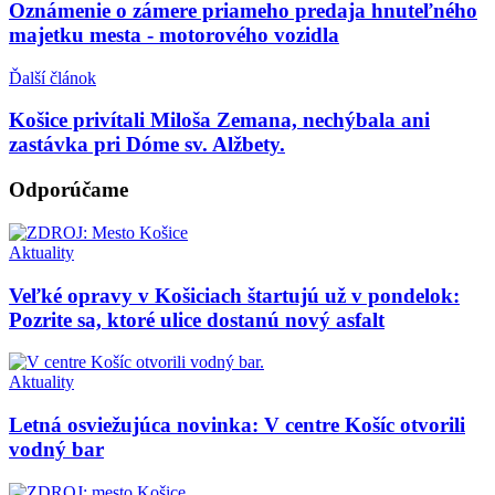
Oznámenie o zámere priameho predaja hnuteľného
majetku mesta - motorového vozidla
Ďalší článok
Košice privítali Miloša Zemana, nechýbala ani
zastávka pri Dóme sv. Alžbety.
Odporúčame
Aktuality
Veľké opravy v Košiciach štartujú už v pondelok:
Pozrite sa, ktoré ulice dostanú nový asfalt
Aktuality
Letná osviežujúca novinka: V centre Košíc otvorili
vodný bar