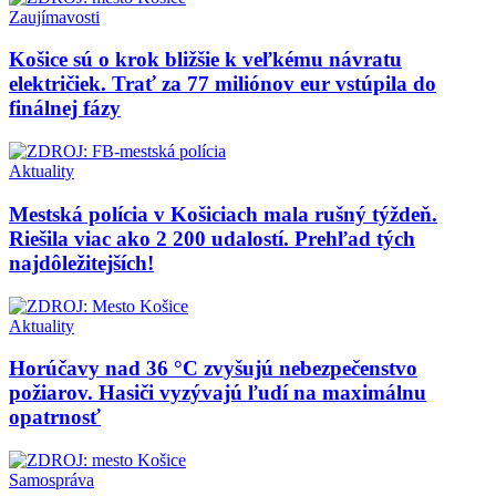
Zaujímavosti
Košice sú o krok bližšie k veľkému návratu
električiek. Trať za 77 miliónov eur vstúpila do
finálnej fázy
Aktuality
Mestská polícia v Košiciach mala rušný týždeň.
Riešila viac ako 2 200 udalostí. Prehľad tých
najdôležitejších!
Aktuality
Horúčavy nad 36 °C zvyšujú nebezpečenstvo
požiarov. Hasiči vyzývajú ľudí na maximálnu
opatrnosť
Samospráva