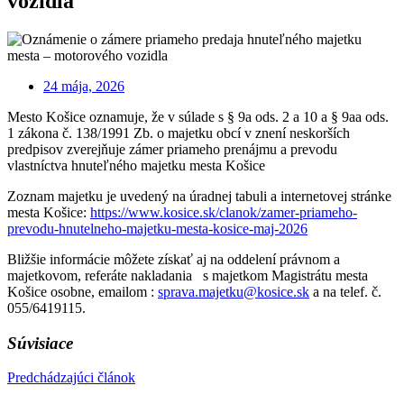
vozidla
24 mája, 2026
Mesto Košice oznamuje, že v súlade s § 9a ods. 2 a 10 a § 9aa ods.
1 zákona č. 138/1991 Zb. o majetku obcí v znení neskorších
predpisov zverejňuje zámer priameho prenájmu a prevodu
vlastníctva hnuteľného majetku mesta Košice
Zoznam majetku je uvedený na úradnej tabuli a internetovej stránke
mesta Košice:
https://www.kosice.sk/clanok/zamer-priameho-
prevodu-hnutelneho-majetku-mesta-kosice-maj-2026
Bližšie informácie môžete získať aj na oddelení právnom a
majetkovom, referáte nakladania s majetkom Magistrátu mesta
Košice osobne, emailom :
sprava.majetku@kosice.sk
a na telef. č.
055/6419115.
Súvisiace
Predchádzajúci článok