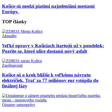
Košice sú medzi piatimi najzelenšími mestami
Európy.
TOP články
Aktuality
Veľké opravy v Košiciach štartujú už v pondelok:
Pozrite sa, ktoré ulice dostanú nový asfalt
Zaujímavosti
Košice sú o krok bližšie k veľkému návratu
električiek. Trať za 77 miliónov eur vstúpila do
finálnej fázy
Oznamy samosprávy