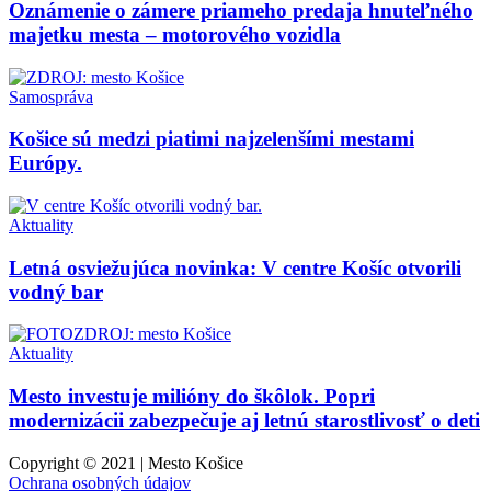
Oznámenie o zámere priameho predaja hnuteľného
majetku mesta – motorového vozidla
Samospráva
Košice sú medzi piatimi najzelenšími mestami
Európy.
Aktuality
Letná osviežujúca novinka: V centre Košíc otvorili
vodný bar
Aktuality
Mesto investuje milióny do škôlok. Popri
modernizácii zabezpečuje aj letnú starostlivosť o deti
Copyright © 2021 | Mesto Košice
Ochrana osobných údajov