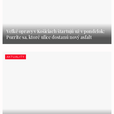
Veľké opravy v Košiciach štartujú už v pondelok:
Pozrite sa, ktoré ulice dostanú nový asfalt
AKTUALITY