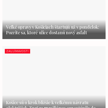
Veľké opravy v Košiciach štartujú už v pondelok:
Pozrite sa, ktoré ulice dostanú nový asfalt
ZAUJÍMAVOSTI
Košice sú o krok bližšie k veľkému návratu
električiek. Trať za 77 miliónov eur vstúpila do