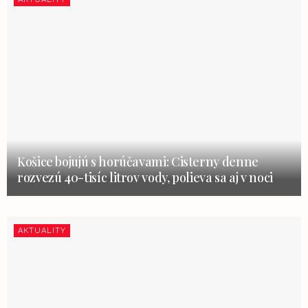
Košice bojujú s horúčavami: Cisterny denne
rozvezú 40-tisíc litrov vody, polieva sa aj v noci
AKTUALITY