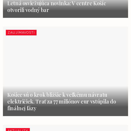
Letná osviežujúca novinka: V centre Košíc
otvorili vodný bar
ZAUJÍMAVOSTI
Košice sú o krok bližšie k veľkému návratu
električiek. Trať za 77 miliónov eur vstúpila do
finálnej fázy
AKTUALITY