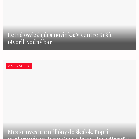
Letná osviežujúca novinka: V centre Košíc
otvorili vodný bar
AKTUALITY
Mesto investuje milióny do škôlok. Popri
modernizácii zabezpečuje aj letnú starostlivosť o