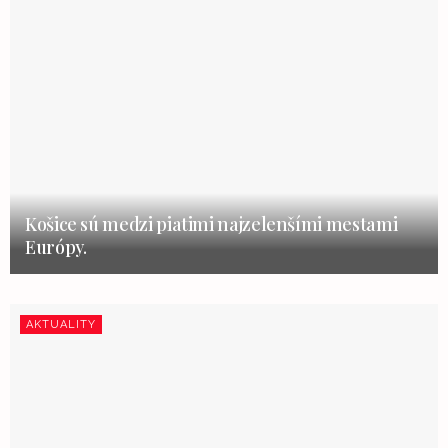
Košice sú medzi piatimi najzelenšími mestami
Európy.
AKTUALITY