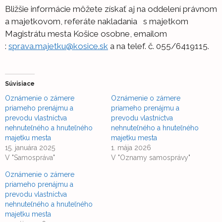
Bližšie informácie môžete získať aj na oddelení právnom
a majetkovom, referáte nakladania s majetkom
Magistrátu mesta Košice osobne, emailom
:
sprava.majetku@kosice.sk
a na telef. č. 055/6419115.
Súvisiace
Oznámenie o zámere
Oznámenie o zámere
priameho prenájmu a
priameho prenájmu a
prevodu vlastníctva
prevodu vlastníctva
nehnuteľného a hnuteľného
nehnuteľného a hnuteľného
majetku mesta
majetku mesta
15. januára 2025
1. mája 2026
V "Samospráva"
V "Oznamy samosprávy"
Oznámenie o zámere
priameho prenájmu a
prevodu vlastníctva
nehnuteľného a hnuteľného
majetku mesta