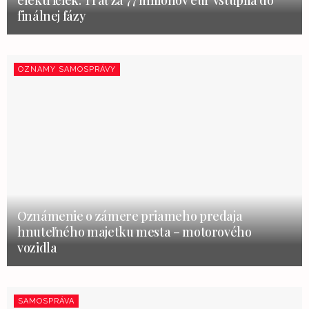
finálnej fázy
OZNAMY SAMOSPRÁVY
Oznámenie o zámere priameho predaja
hnuteľného majetku mesta – motorového
vozidla
SAMOSPRÁVA