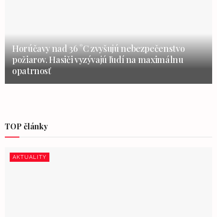
Horúčavy nad 36 °C zvyšujú nebezpečenstvo
požiarov. Hasiči vyzývajú ľudí na maximálnu
opatrnosť
TOP články
AKTUALITY