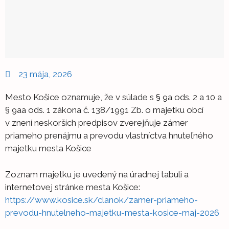
23 mája, 2026
Mesto Košice oznamuje, že v súlade s § 9a ods. 2 a 10 a
§ 9aa ods. 1 zákona č. 138/1991 Zb. o majetku obcí
v znení neskorších predpisov zverejňuje zámer
priameho prenájmu a prevodu vlastníctva hnuteľného
majetku mesta Košice
Zoznam majetku je uvedený na úradnej tabuli a
internetovej stránke mesta Košice:
https://www.kosice.sk/clanok/zamer-priameho-
prevodu-hnutelneho-majetku-mesta-kosice-maj-2026