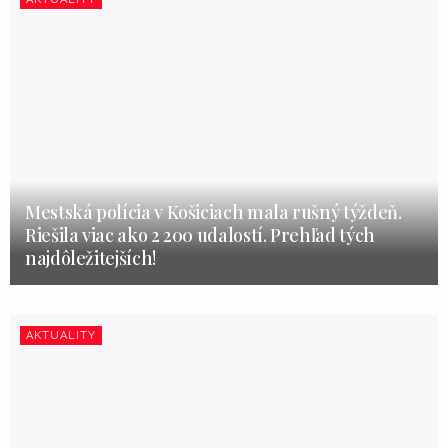
Mestská polícia v Košiciach mala rušný týždeň.
Riešila viac ako 2 200 udalostí. Prehľad tých
najdôležitejších!
AKTUALITY