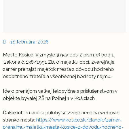
15 februára, 2026
Mesto Košice, v zmysle § 9aa ods. 2 písm. e) bod 1.
zákona č. 138/1991 Zb. o majetku obcí, zverejňuje
zámer prenajať majetok mesta z dôvodu hodného
osobitného zreteľa a všeobecnej hodnoty nájmu.
Ide o prenájom veľkej telocvične s príslušenstvom v
objekte bývalej ZŠ na Poľnej 1 v Košiciach.
Ďalšie informácie a prílohy sú zverejnené na webovej
stránke mesta:
https://www.kosice.sk/clanok/zamer-
prenajmu-majetku-mesta-kosice-z-dovodu-hodneho-