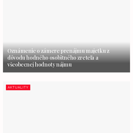
Oznámenie o zámere prenájmu majetku z
dôvodu hodného osobitného zreteľa a
všeobecnej hodnoty nájmu
AKTUALITY