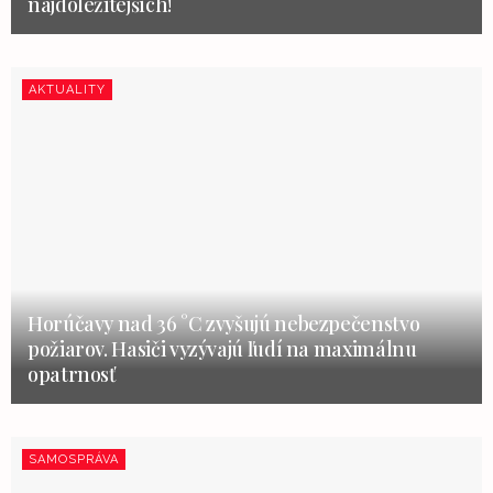
najdôležitejších!
AKTUALITY
Horúčavy nad 36 °C zvyšujú nebezpečenstvo
požiarov. Hasiči vyzývajú ľudí na maximálnu
opatrnosť
SAMOSPRÁVA