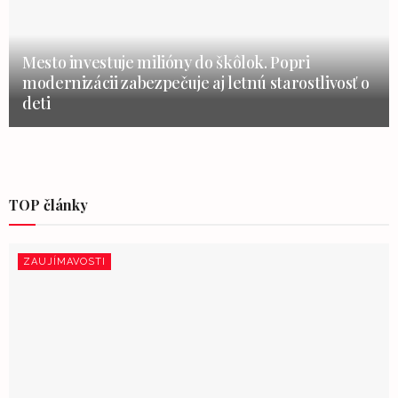
Mesto investuje milióny do škôlok. Popri
modernizácii zabezpečuje aj letnú starostlivosť o
deti
TOP články
ZAUJÍMAVOSTI