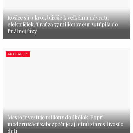
Košice sú o krok bližšie k veľkému návratu
električiek. Trať za 77 miliónov eur vstúpila do
finálnej fázy
AKTUALITY
Mesto investuje milióny do škôlok. Popri
modernizácii zabezpečuje aj letnú starostlivosť o
deti