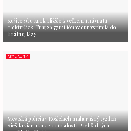
Košice sú o krok bližšie k veľkému návratu
električiek. Trať za 77 miliónov eur vstúpila do
finálnej fázy
AKTUALITY
Mestská polícia v Košiciach mala rušný týždeň.
Riešila viac ako 2 200 udalostí. Prehľad tých