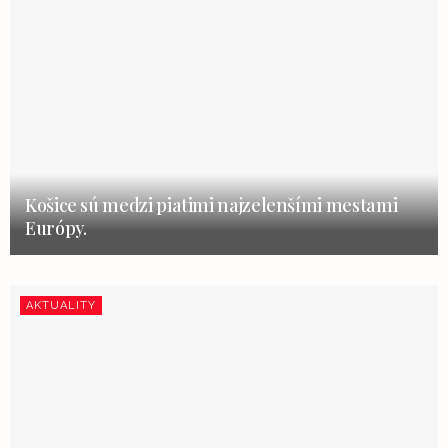
Košice sú medzi piatimi najzelenšími mestami
Európy.
AKTUALITY