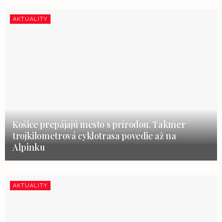
AKTUALITY
Košice prepájajú mesto s prírodou. Takmer
trojkilometrová cyklotrasa povedie až na
Alpinku
AKTUALITY