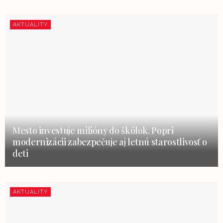
AKTUALITY
Mesto investuje milióny do škôlok. Popri
modernizácii zabezpečuje aj letnú starostlivosť o
deti
AKTUALITY