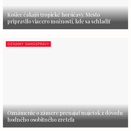
Košice čakajú tropické horúčavy. Mesto
pripravilo viacero možností, kde sa schladiť
OZNAMY SAMOSPRÁVY
Oznámenie o zámere prenajať majetok z dôvodu
hodného osobitného zreteľa