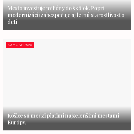
Mesto investuje milióny do škôlok. Popri
modernizácii zabezpečuje aj letnú starostlivosť o
deti
SAMOSPRÁVA
Košice sú medzi piatimi najzelenšími mestami
Európy.