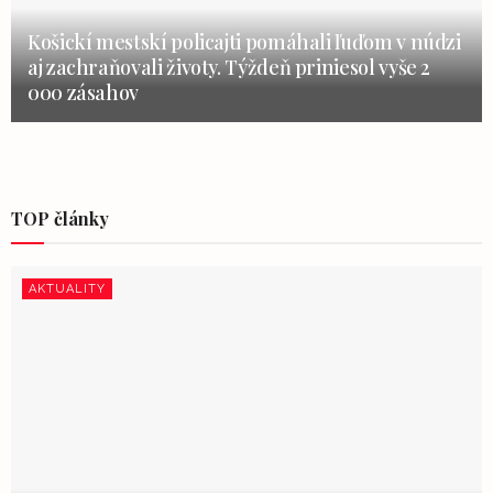
Košickí mestskí policajti pomáhali ľuďom v núdzi
aj zachraňovali životy. Týždeň priniesol vyše 2
000 zásahov
TOP články
AKTUALITY