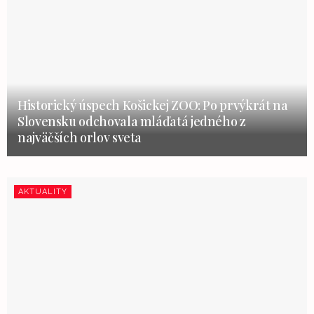
Historický úspech Košickej ZOO: Po prvýkrát na
Slovensku odchovala mláďatá jedného z
najväčších orlov sveta
AKTUALITY