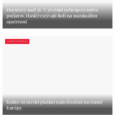
Horúčavy nad 36 °C zvyšujú nebezpečenstvo
požiarov. Hasiči vyzývajú ľudí na maximálnu
opatrnosť
SAMOSPRÁVA
Košice sú medzi piatimi najzelenšími mestami
Európy.