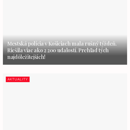
Mestská polícia v Košiciach mala rušný týždeň.
Riešila viac ako 2 200 udalostí. Prehľad tých
najdôležitejších!
AKTUALITY